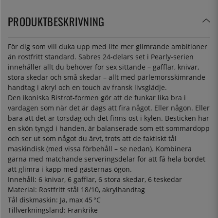
PRODUKTBESKRIVNING
För dig som vill duka upp med lite mer glimrande ambitioner
än rostfritt standard. Sabres 24-delars set i Pearly-serien
innehåller allt du behöver för sex sittande – gafflar, knivar,
stora skedar och små skedar – allt med pärlemorsskimrande
handtag i akryl och en touch av fransk livsglädje.
Den ikoniska Bistrot-formen gör att de funkar lika bra i
vardagen som när det är dags att fira något. Eller någon. Eller
bara att det är torsdag och det finns ost i kylen. Besticken har
en skön tyngd i handen, är balanserade som ett sommardopp
och ser ut som något du ärvt, trots att de faktiskt tål
maskindisk (med vissa förbehåll – se nedan). Kombinera
gärna med matchande serveringsdelar för att få hela bordet
att glimra i kapp med gästernas ögon.
Innehåll: 6 knivar, 6 gafflar, 6 stora skedar, 6 teskedar
Material: Rostfritt stål 18/10, akrylhandtag
Tål diskmaskin: Ja, max 45 °C
Tillverkningsland: Frankrike