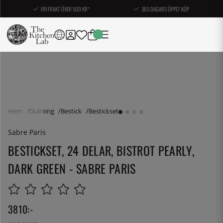
FRI FRAKT ÖVER 500 KR*
365 DAGARS ÖPPET KÖP
Hem
Dukning
Bestick
Bestickset
Sabre Paris
BESTICKSET, 24 DELAR, BISTROT PEARLY,
DARK GREEN - SABRE PARIS
3810
:-