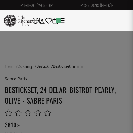
FRI FRAKT ÖVER 500 KR*
365 DAGARS ÖPPET KÖP
Hem
Dukning
Bestick
Bestickset
Sabre Paris
BESTICKSET, 24 DELAR, BISTROT PEARLY,
OLIVE - SABRE PARIS
3810
:-