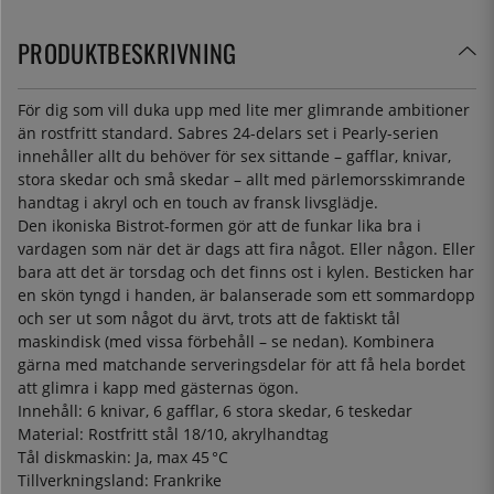
PRODUKTBESKRIVNING
För dig som vill duka upp med lite mer glimrande ambitioner
än rostfritt standard. Sabres 24-delars set i Pearly-serien
innehåller allt du behöver för sex sittande – gafflar, knivar,
stora skedar och små skedar – allt med pärlemorsskimrande
handtag i akryl och en touch av fransk livsglädje.
Den ikoniska Bistrot-formen gör att de funkar lika bra i
vardagen som när det är dags att fira något. Eller någon. Eller
bara att det är torsdag och det finns ost i kylen. Besticken har
en skön tyngd i handen, är balanserade som ett sommardopp
och ser ut som något du ärvt, trots att de faktiskt tål
maskindisk (med vissa förbehåll – se nedan). Kombinera
gärna med matchande serveringsdelar för att få hela bordet
att glimra i kapp med gästernas ögon.
Innehåll: 6 knivar, 6 gafflar, 6 stora skedar, 6 teskedar
Material: Rostfritt stål 18/10, akrylhandtag
Tål diskmaskin: Ja, max 45 °C
Tillverkningsland: Frankrike