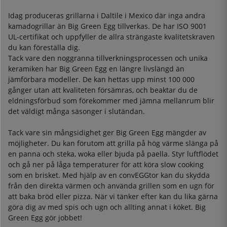
Idag produceras grillarna i Daltile i Mexico där inga andra
kamadogrillar än Big Green Egg tillverkas. De har ISO 9001
UL-certifikat och uppfyller de allra strängaste kvalitetskraven
du kan föreställa dig.
Tack vare den noggranna tillverkningsprocessen och unika
keramiken har Big Green Egg en längre livslängd än
jämförbara modeller. De kan hettas upp minst 100 000
gånger utan att kvaliteten försämras, och beaktar du de
eldningsförbud som förekommer med jämna mellanrum blir
det väldigt många säsonger i slutändan.
Tack vare sin mångsidighet ger Big Green Egg mängder av
möjligheter. Du kan förutom att grilla på hög värme slänga på
en panna och steka, woka eller bjuda på paella. Styr luftflödet
och gå ner på låga temperaturer för att köra slow cooking
som en brisket. Med hjälp av en convEGGtor kan du skydda
från den direkta värmen och använda grillen som en ugn för
att baka bröd eller pizza. När vi tänker efter kan du lika gärna
göra dig av med spis och ugn och allting annat i köket. Big
Green Egg gör jobbet!