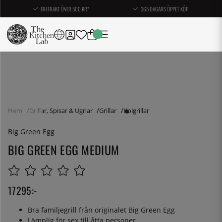
FRI FRAKT ÖVER 500 KR*
365 DAGARS ÖPPET KÖP
Hem
Grillar, Spisar & Ugnar
Grillar
Kolgrillar
Big Green Egg
BIG GREEN EGG MEDIUM
17295
:-
Bra familjegrill från originalet Big Green Egg
Lämplig för sex till åtta personer