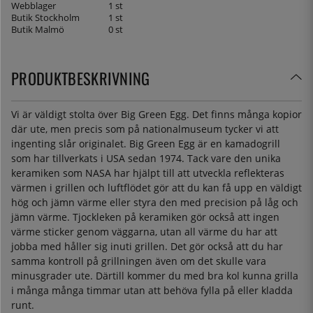
Webblager
1 st
Butik Stockholm
1 st
Butik Malmö
0 st
PRODUKTBESKRIVNING
Vi är väldigt stolta över Big Green Egg. Det finns många kopior
där ute, men precis som på nationalmuseum tycker vi att
ingenting slår originalet. Big Green Egg är en kamadogrill
som har tillverkats i USA sedan 1974. Tack vare den unika
keramiken som NASA har hjälpt till att utveckla reflekteras
värmen i grillen och luftflödet gör att du kan få upp en väldigt
hög och jämn värme eller styra den med precision på låg och
jämn värme. Tjockleken på keramiken gör också att ingen
värme sticker genom väggarna, utan all värme du har att
jobba med håller sig inuti grillen. Det gör också att du har
samma kontroll på grillningen även om det skulle vara
minusgrader ute. Därtill kommer du med bra kol kunna grilla
i många många timmar utan att behöva fylla på eller kladda
runt.