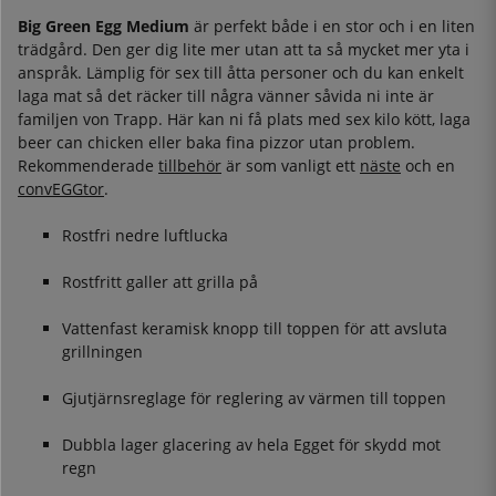
Big Green Egg Medium
är perfekt både i en stor och i en liten
trädgård. Den ger dig lite mer utan att ta så mycket mer yta i
anspråk. Lämplig för sex till åtta personer och du kan enkelt
laga mat så det räcker till några vänner såvida ni inte är
familjen von Trapp. Här kan ni få plats med sex kilo kött, laga
beer can chicken eller baka fina pizzor utan problem.
Rekommenderade
tillbehör
är som vanligt ett
näste
och en
convEGGtor
.
Rostfri nedre luftlucka
Rostfritt galler att grilla på
Vattenfast keramisk knopp till toppen för att avsluta
grillningen
Gjutjärnsreglage för reglering av värmen till toppen
Dubbla lager glacering av hela Egget för skydd mot
regn