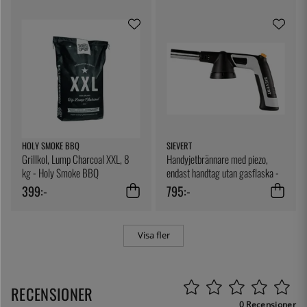
HOLY SMOKE BBQ
SIEVERT
Grillkol, Lump Charcoal XXL, 8
Handyjetbrännare med piezo,
kg - Holy Smoke BBQ
endast handtag utan gasflaska -
Sievert
399:-
795:-
Visa fler
RECENSIONER
0 Recensioner