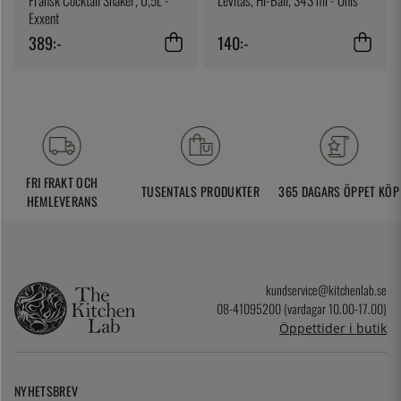
Fransk Cocktail Shaker, 0,5L -
Levitas, Hi-Ball, 343 ml - Onis
Exxent
389:-
140:-
FRI FRAKT OCH
TUSENTALS PRODUKTER
365 DAGARS ÖPPET KÖP
HEMLEVERANS
kundservice@kitchenlab.se
08-41095200 (vardagar 10.00-17.00)
Öppettider i butik
NYHETSBREV