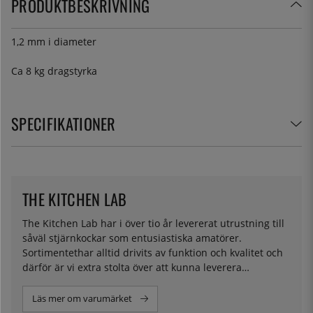
PRODUKTBESKRIVNING
1,2 mm i diameter
Ca 8 kg dragstyrka
SPECIFIKATIONER
THE KITCHEN LAB
The Kitchen Lab har i över tio år levererat utrustning till
såväl stjärnkockar som entusiastiska amatörer.
Sortimentethar alltid drivits av funktion och kvalitet och
därför är vi extra stolta över att kunna leverera
ingredienser för molekylär matlagning i eget namn.
Läs mer om varumärket