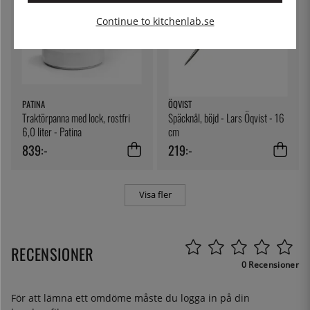
Continue to kitchenlab.se
PATINA
ÖQVIST
Traktörpanna med lock, rostfri
Späcknål, böjd - Lars Öqvist - 16
6,0 liter - Patina
cm
839:-
219:-
Visa fler
RECENSIONER
0 Recensioner
För att lämna ett omdöme måste du
logga in
på din