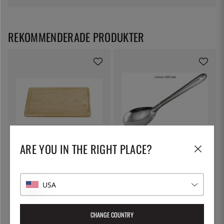
REKOMMENDERADE PRODUKTER
ARE YOU IN THE RIGHT PLACE?
EXXENT
ÖSTLIN
Planksteksbräda - Exxent -
Gastrosked / serveringssked
40x21 cm
295:-
75:-
USA
CHANGE COUNTRY