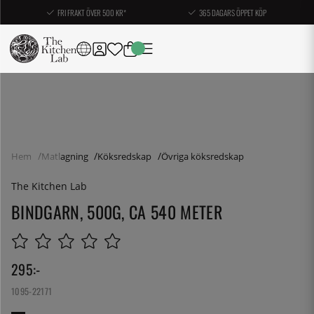
FRI FRAKT ÖVER 500 KR*
365 DAGARS ÖPPET KÖP
Hem
Matlagning
Köksredskap
Övriga köksredskap
The Kitchen Lab
BINDGARN, 500G, CA 540 METER
295
:-
1095-22171