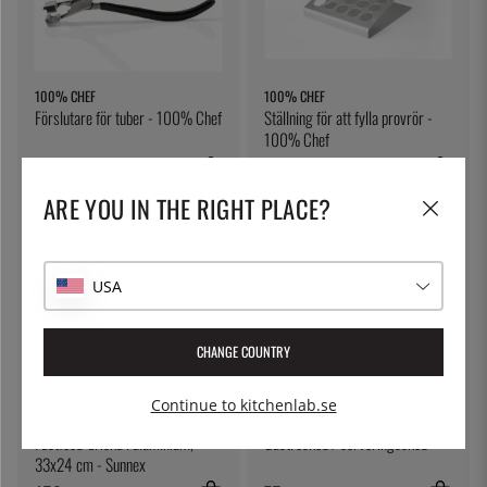
100% CHEF
100% CHEF
Förslutare för tuber - 100% Chef
Ställning för att fylla provrör -
100% Chef
529:-
495:-
ARE YOU IN THE RIGHT PLACE?
USA
CHANGE COUNTRY
Continue to kitchenlab.se
SUNNEX
ÖSTLIN
Fastfood-bricka i aluminium,
Gastrosked / serveringssked
33x24 cm - Sunnex