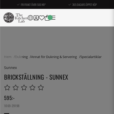
FRI FRAKT ÖVER 500 KR*
365 DAGARS ÖPPET KÖP
Hem
Dukning
Annat för Dukning & Servering
Specialartiklar
Sunnex
BRICKSTÄLLNING - SUNNEX
595
:-
1069-29198