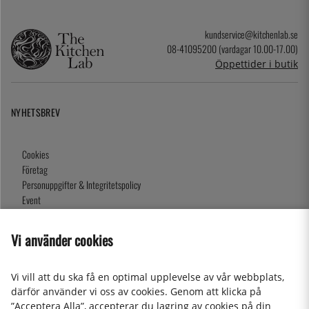
kundservice@kitchenlab.se
08-41095200 (vardagar 10.00-17.00)
Öppettider i butik
NYHETSBREV
Cookies
Företag
Personuppgifter & Integritetspolicy
Event
Köpvillkor
Om oss
Vi använder cookies
Presentkort
Våra butiker
Vi vill att du ska få en optimal upplevelse av vår webbplats,
därför använder vi oss av cookies. Genom att klicka på
”Acceptera Alla”, accepterar du lagring av cookies på din