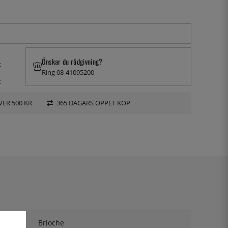
Önskar du rådgivning?
t
Ring 08-41095200
t
t
VER 500 KR
365 DAGARS ÖPPET KÖP
Brioche