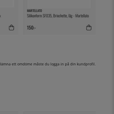
MARTELLATO
o
Silikonform SF035, Briochette, låg - Martellato
150:-
t lämna ett omdöme måste du
logga in
på din kundprofil.