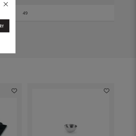
49
RY