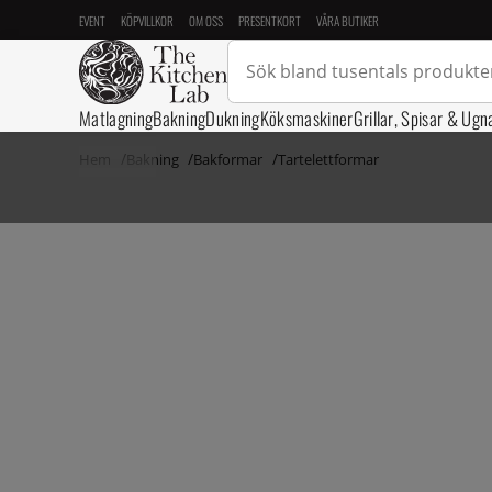
EVENT
KÖPVILLKOR
OM OSS
PRESENTKORT
VÅRA BUTIKER
Matlagning
Bakning
Dukning
Köksmaskiner
Grillar, Spisar & Ugn
Hem
Bakning
Bakformar
Tartelettformar