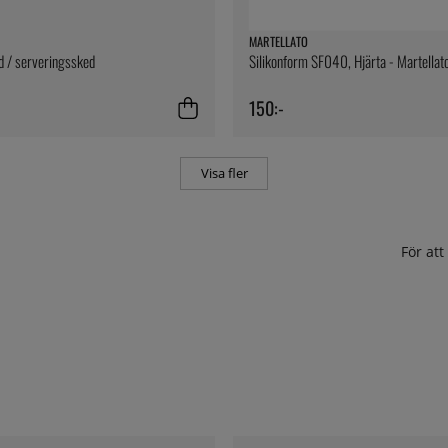
MARTELLATO
d / serveringssked
Silikonform SF040, Hjärta - Martellat
150:-
Visa fler
För at