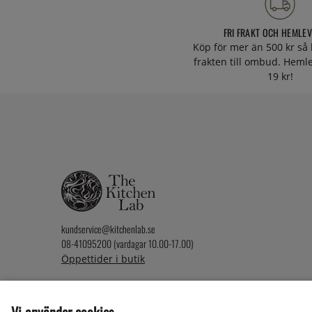
FRI FRAKT OCH HEMLE
Köp för mer än 500 kr så 
frakten till ombud. Heml
19 kr!
kundservice@kitchenlab.se
08-41095200 (vardagar 10.00-17.00)
Öppettider i butik