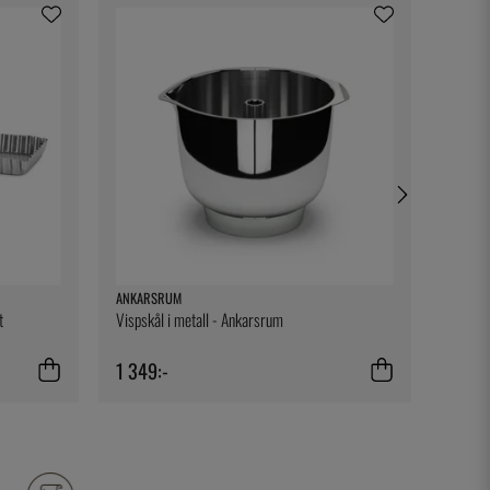
ANKARSRUM
EXXENT
t
Vispskål i metall - Ankarsrum
Server
1 349:-
50:-