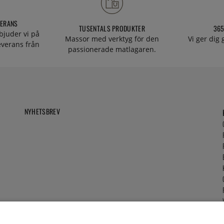
VERANS
TUSENTALS PRODUKTER
365
bjuder vi på
Massor med verktyg för den
Vi ger dig
everans från
passionerade matlagaren.
NYHETSBREV