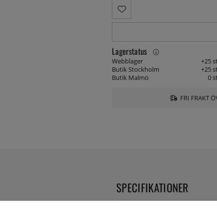
Lagerstatus
Webblager
+25 s
Butik Stockholm
+25 s
Butik Malmö
0 s
FRI FRAKT Ö
SPECIFIKATIONER
ssiska briocher. 10cm i
Form:
änd inte i mikro eller