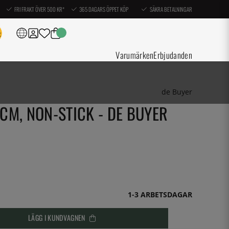
FRI FRAKT ÖVER 500 KR*
365 DAGARS ÖPPET KÖP
SÄKRA BETALNINGAR
Varumärken
Erbjudanden
de Buyer
M, NON-STICK - DE BUYER
1-3 ARBETSDAGAR
LÄGG I KUNDVAGNEN