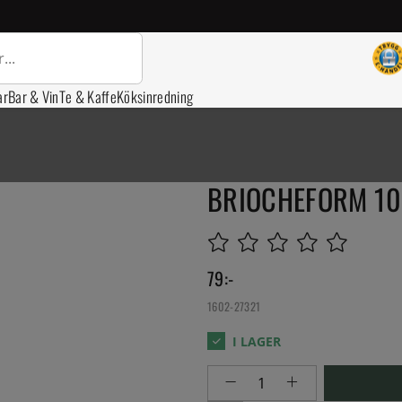
ar
Bar & Vin
Te & Kaffe
Köksinredning
BRIOCHEFORM 10C
79
:-
1602-27321