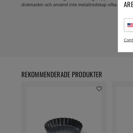
ARE
diskmaskin och använd inte metallredskap vilka förstör
Cont
REKOMMENDERADE PRODUKTER