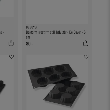
DE BUYER
ns -
Bakform i rostfritt stål, halvsfär - De Buyer - 6
cm
80:-