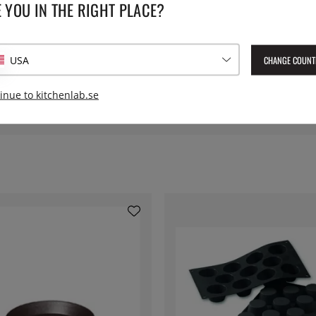
 YOU IN THE RIGHT PLACE?
 non-stick-beläggningen.
Vikt:
CHANGE COUNT
USA
Lev. artikelnummer:
4702.10
EAN:
3011244702107
inue to kitchenlab.se