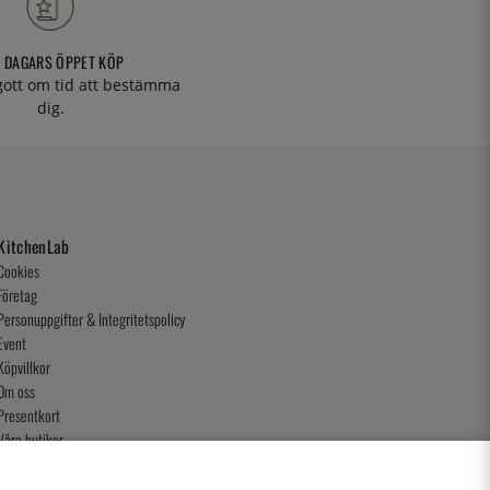
 DAGARS ÖPPET KÖP
 gott om tid att bestämma
dig.
KitchenLab
Cookies
Företag
Personuppgifter & Integritetspolicy
Event
Köpvillkor
Om oss
Presentkort
Våra butiker