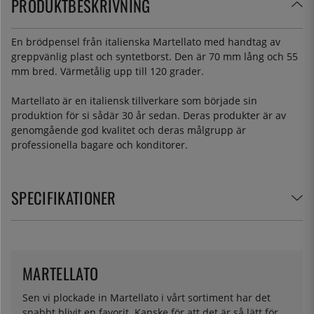
PRODUKTBESKRIVNING
En brödpensel från italienska Martellato med handtag av
greppvänlig plast och syntetborst. Den är 70 mm lång och 55
mm bred. Värmetålig upp till 120 grader.
Martellato är en italiensk tillverkare som började sin
produktion för si sådär 30 år sedan. Deras produkter är av
genomgående god kvalitet och deras målgrupp är
professionella bagare och konditorer.
SPECIFIKATIONER
MARTELLATO
Sen vi plockade in Martellato i vårt sortiment har det
snabbt blivit en favorit. Kanske för att det är så lätt för