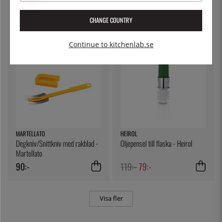
Svart
Gul
149:-
149:-
CHANGE COUNTRY
Continue to kitchenlab.se
34
%
MARTELLATO
HEIROL
Degkniv/Snittkniv med rakblad -
Oljepensel till flaska - Heirol
Martellato
90:-
119:-
79:-
Visa fler