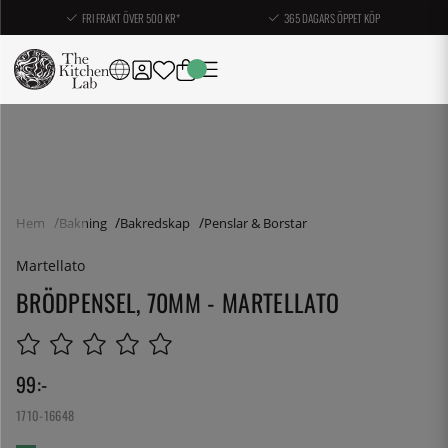
FRI FRAKT ÖVER 500 KR*
365 DAGARS ÖPPET KÖP
Hem
Bakning
Bakredskap
Penslar & Borstar
Martellato
BRÖDPENSEL, 70MM - MARTELLATO
99
:-
1710-16648