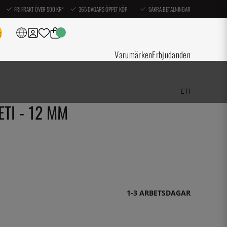
FRI FRAKT ÖVER 500 KR*
365 DAGARS ÖPPET KÖP
SÄKRA BETALNINGAR
Varumärken
Erbjudanden
ETI
TI - 12 MM
1-3 ARBETSDAGAR