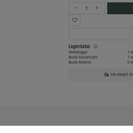
Lagerstatus
Webblager
1 s
Butik Stockholm
1 s
Butik Malmö
0 s
FRI FRAKT Ö
SPECIFIKATIONER