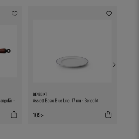
BENEDIKT
BONNIE
angulär -
Assiett Basic Blue Line, 17 cm - Benedikt
Ett rec
109:-
300:-