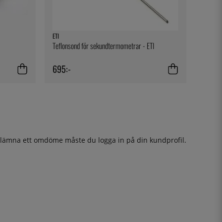
ETI
Teflonsond för sekundtermometrar - ETI
695:-
t lämna ett omdöme måste du
logga in
på din kundprofil.