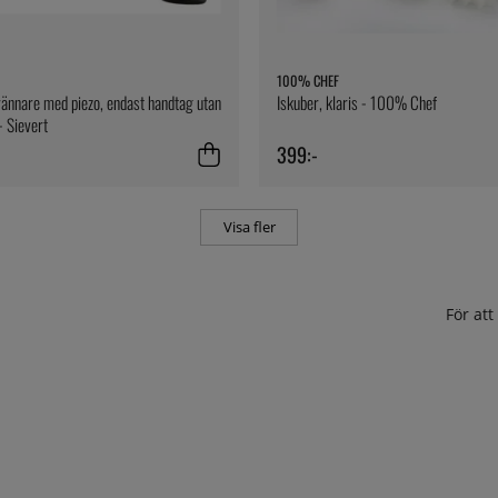
100% CHEF
ännare med piezo, endast handtag utan
Iskuber, klaris - 100% Chef
- Sievert
399:-
Visa fler
För at