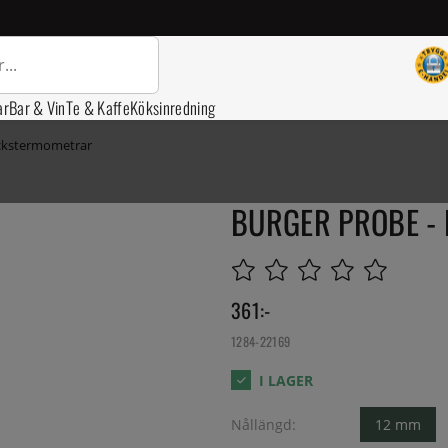
ar
Bar & Vin
Te & Kaffe
Köksinredning
ickstermometrar
BURGER PROBE - E
361
:-
1284-22169
Nållängd:
12 mm