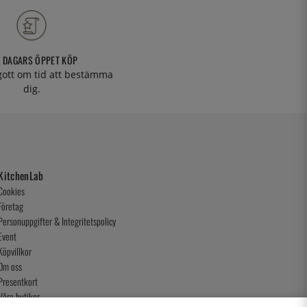
 DAGARS ÖPPET KÖP
 gott om tid att bestämma
dig.
KitchenLab
Cookies
Företag
Personuppgifter & Integritetspolicy
Event
Köpvillkor
Om oss
Presentkort
Våra butiker