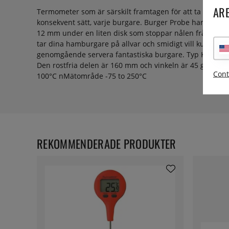
ARE
Termometer som är särskilt framtagen för att ta temper
konsekvent sätt, varje burgare. Burger Probe har en inst
12 mm under en liten disk som stoppar nålen från att gå
tar dina hamburgare på allvar och smidigt vill kunna få
genomgående servera fantastiska burgare. Typ K
Den rostfria delen är 160 mm och vinkeln är 45 grader. n
Cont
100°C nMätområde -75 to 250°C
REKOMMENDERADE PRODUKTER