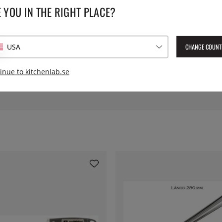
 YOU IN THE RIGHT PLACE?
aturen på dina burgare på ett
Nållängd:
icksgivare på antingen 6 eller
 djupare in. Rätt för dig som
 ut rätt temperatur och
CHANGE COUNT
USA
Precision±0.5°C - 0°C till
inue to kitchenlab.se