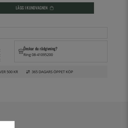
LÄGG I KUNDVAGNEN
Önskar du rådgivning?
t
Ring 08-41095200
t
t
VER 500 KR
365 DAGARS ÖPPET KÖP