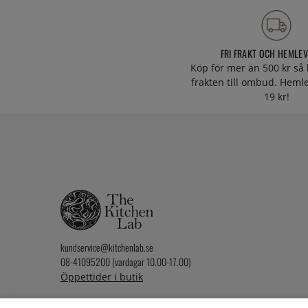
FRI FRAKT OCH HEMLE
Köp för mer än 500 kr så 
frakten till ombud. Heml
19 kr!
kundservice@kitchenlab.se
08-41095200 (vardagar 10.00-17.00)
Öppettider i butik