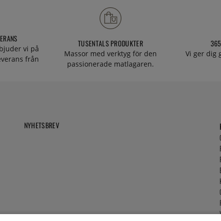
VERANS
TUSENTALS PRODUKTER
365
bjuder vi på
Massor med verktyg för den
Vi ger dig
everans från
passionerade matlagaren.
NYHETSBREV