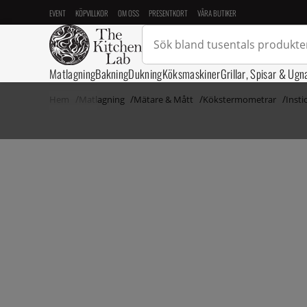
EVENT
KÖPVILLKOR
OM OSS
PRESENTKORT
VÅRA BUTIKER
Matlagning
Bakning
Dukning
Köksmaskiner
Grillar, Spisar & Ugn
Hem
Matlagning
Mätare & Mått
Kökstermometrar
Inst