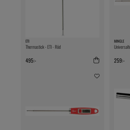
ETI
MINGLE
Thermastick - ETI - Röd
Universalt
495:-
259:-