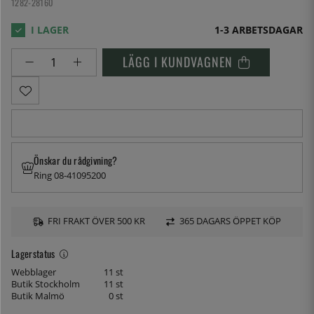
1282-28160
1-3 ARBETSDAGAR
LÄGG I KUNDVAGNEN
Önskar du rådgivning?
Ring 08-41095200
FRI FRAKT ÖVER 500 KR
365 DAGARS ÖPPET KÖP
Lagerstatus
Webblager
11 st
Butik Stockholm
11 st
Butik Malmö
0 st