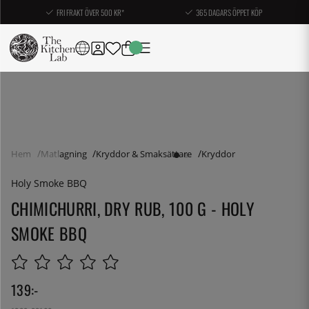
FRI FRAKT ÖVER 500 KR*
365 DAGARS ÖPPET KÖP
Hem
Matlagning
Kryddor & Smaksättare
Kryddor
Holy Smoke BBQ
CHIMICHURRI, DRY RUB, 100 G - HOLY
SMOKE BBQ
139
:-