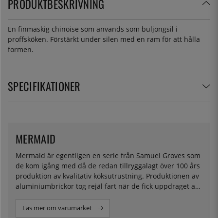
PRODUKTBESKRIVNING
En finmaskig chinoise som används som buljongsil i
proffsköken. Förstärkt under silen med en ram för att hålla
formen.
SPECIFIKATIONER
MERMAID
Mermaid är egentligen en serie från Samuel Groves som
de kom igång med då de redan tillryggalagt över 100 års
produktion av kvalitativ köksutrustning. Produktionen av
aluminiumbrickor tog rejäl fart när de fick uppdraget att
producera till diverse ministerier under andra
världskriget, och några år senare utvecklade de utbudet
Läs mer om varumärket
och gav serien namnet Mermaid. Mycket av deras