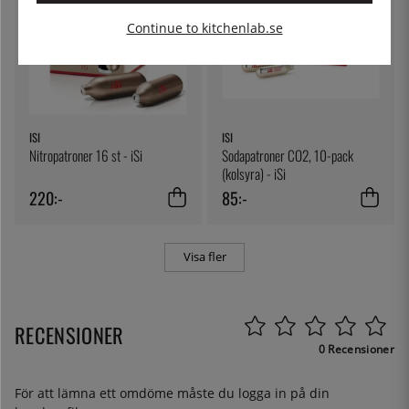
Continue to kitchenlab.se
ISI
ISI
Nitropatroner 16 st - iSi
Sodapatroner CO2, 10-pack
(kolsyra) - iSi
220:-
85:-
Visa fler
RECENSIONER
0 Recensioner
För att lämna ett omdöme måste du
logga in
på din