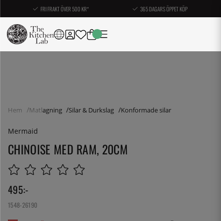
FRI FRAKT ÖVER 500 KR*
365 DAGARS ÖPPET KÖP
Hem
Matlagning
Silar & Durkslag
Konformade silar
Mermaid
CHINOISE MED RAM, 20CM
495
:-
1548-26190