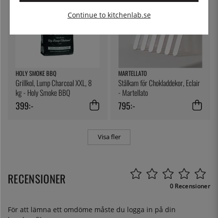
Continue to kitchenlab.se
HOLY SMOKE BBQ
MARTELLATO
Grillkol, Lump Charcoal XXL, 8
Stålkam för Chokladdekor, Eclair
kg - Holy Smoke BBQ
- Martellato
399:-
795:-
Visa fler
RECENSIONER
0 Recensioner
För att lämna ett omdöme måste du
logga in
på din