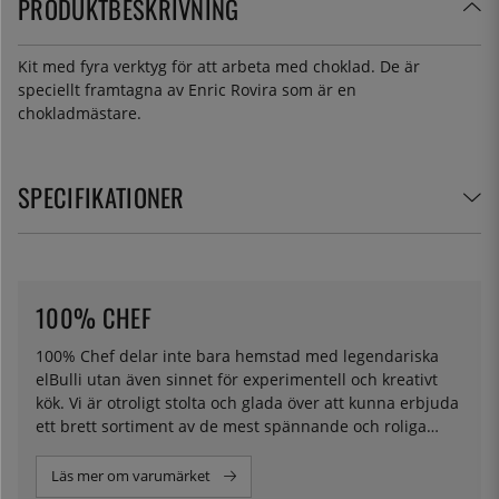
PRODUKTBESKRIVNING
Kit med fyra verktyg för att arbeta med choklad. De är
speciellt framtagna av Enric Rovira som är en
chokladmästare.
SPECIFIKATIONER
100% CHEF
100% Chef delar inte bara hemstad med legendariska
elBulli utan även sinnet för experimentell och kreativt
kök. Vi är otroligt stolta och glada över att kunna erbjuda
ett brett sortiment av de mest spännande och roliga
redskap och specialutrustning du kan föreställa dig. Vare
sig det är toppskärare för vaktelägg, verktyg för
Läs mer om varumärket
chokladskulpturer eller kupoler till rökpistol tillräckligt