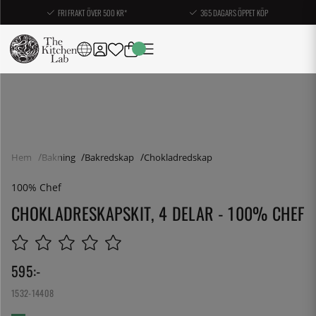
FRI FRAKT ÖVER 500 KR*
365 DAGARS ÖPPET KÖP
Hem
Bakning
Bakredskap
Chokladredskap
100% Chef
CHOKLADRESKAPSKIT, 4 DELAR - 100% CHEF
595
:-
1532-14408