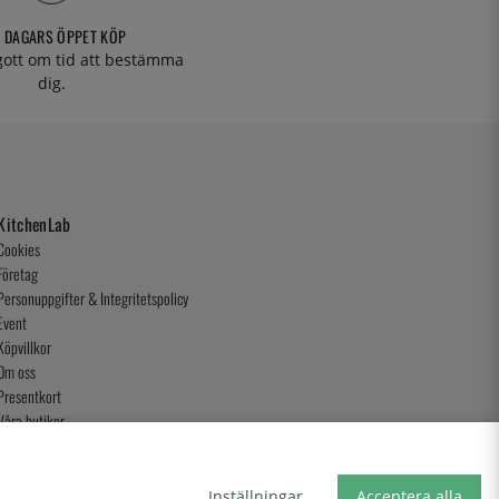
 DAGARS ÖPPET KÖP
 gott om tid att bestämma
dig.
KitchenLab
Cookies
Företag
Personuppgifter & Integritetspolicy
Event
Köpvillkor
Om oss
Presentkort
Våra butiker
Inställningar
Acceptera alla