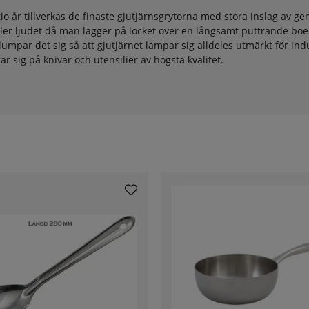
tio år tillverkas de finaste gjutjärnsgrytorna med stora inslag av g
eller ljudet då man lägger på locket över en långsamt puttrande bo
lumpar det sig så att gjutjärnet lämpar sig alldeles utmärkt för in
 sig på knivar och utensilier av högsta kvalitet.