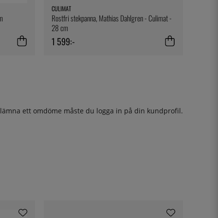
CULIMAT
cm
Rostfri stekpanna, Mathias Dahlgren - Culimat -
28 cm
1 599:-
t lämna ett omdöme måste du
logga in
på din kundprofil.