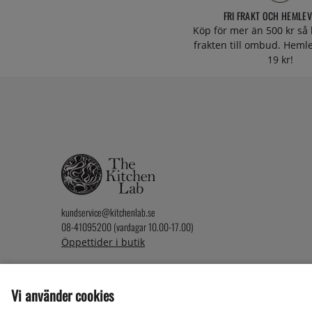
FRI FRAKT OCH HEMLE
Köp för mer än 500 kr så 
frakten till ombud. Heml
19 kr!
kundservice@kitchenlab.se
08-41095200 (vardagar 10.00-17.00)
Öppettider i butik
Vi använder cookies