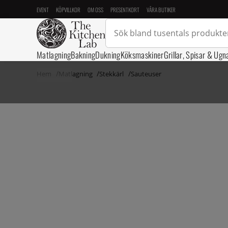
EVENT
KÖPVILLKOR
OM OSS
PRESENTKORT
VÅRA BUTIKER
Matlagning
Bakning
Dukning
Köksmaskiner
Grillar, Spisar & Ugn
Hem
Matlagning
Stekkärl
Sauteuser