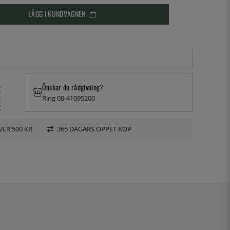
LÄGG I KUNDVAGNEN
Önskar du rådgivning?
t
Ring 08-41095200
t
t
VER 500 KR
365 DAGARS ÖPPET KÖP