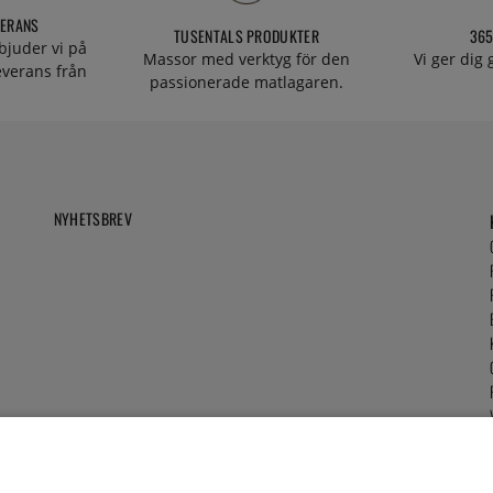
VERANS
TUSENTALS PRODUKTER
365
bjuder vi på
Massor med verktyg för den
Vi ger dig
everans från
passionerade matlagaren.
NYHETSBREV