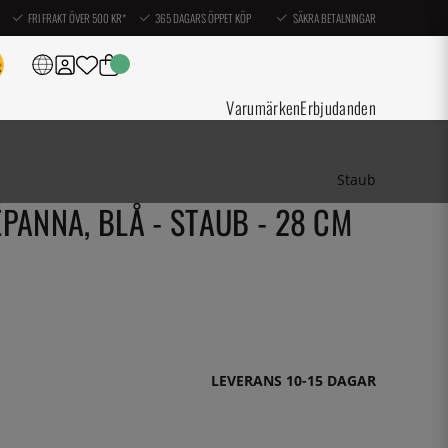
FRI FRAKT ÖVER 500 KR*
365 DAGARS ÖPPET KÖP
SÄKRA BETALNINGAR
Varumärken
Erbjudanden
Staub
PANNA, BLÅ - STAUB - 28 CM
LEVERANS 10-15 DAGAR