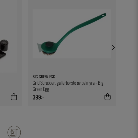
BIG GREEN EGG
EXXENT
Grid Scrubber, gallerborste av palmyra - Big
Fransk 
Green Egg
399:-
389:-