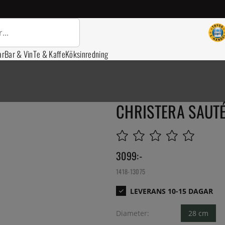
ar
Bar & Vin
Te & Kaffe
Köksinredning
CHRISTERA SAUTÉ
3099
:-
1418-13075
Diameter:
28 cm