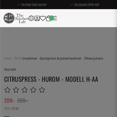
FRI FRAKT ÖVER 500 KR*
365 DAGARS ÖPPET KÖP
Hem
Köksmaskiner
Juicepress & Juicemaskiner
Slow juicers
Hurom
CITRUSPRESS - HUROM - MODELL H-AA
209
:-
299
:-
1317-13795