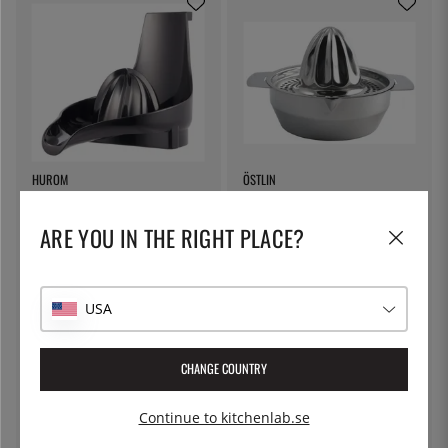
HUROM
ÖSTLIN
Citruspress - Hurom - Modell
Citruspress i rostfritt stål -
HW
Östlin
ARE YOU IN THE RIGHT PLACE?
299:-
195:-
USA
CHANGE COUNTRY
Continue to kitchenlab.se