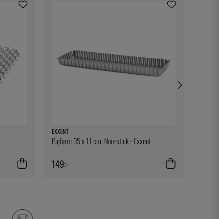
EXXENT
SIMAX
Pajform 35 x 11 cm, Non-stick - Exxent
Rund U
149:-
249:-