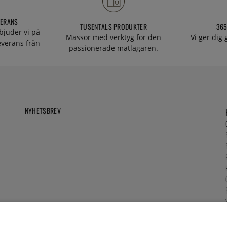
VERANS
TUSENTALS PRODUKTER
365
bjuder vi på
Massor med verktyg för den
Vi ger dig
everans från
passionerade matlagaren.
NYHETSBREV