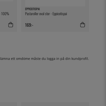
EPPICOTISPAI
t - 100%
Pastaroller oval stor - Eppicotispai
169:-
t lämna ett omdöme måste du
logga in
på din kundprofil.