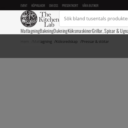
EVENT
KÖPVILLKOR
OM OSS
PRESENTKORT
VÅRA BUTIKER
Matlagning
Bakning
Dukning
Köksmaskiner
Grillar, Spisar & Ugn
Hem
Matlagning
Köksredskap
Pressar & stötar