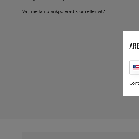
Välj mellan blankpolerad krom eller vit."
ARE
Cont