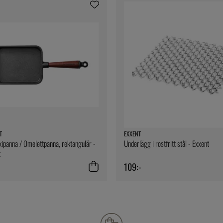
T
EXXENT
panna / Omelettpanna, rektangulär -
Underlägg i rostfritt stål - Exxent
t
109:-