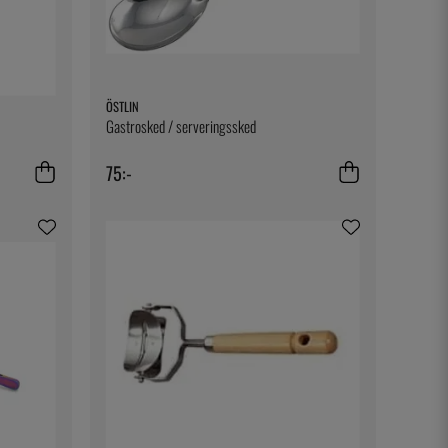
ÖSTLIN
Gastrosked / serveringssked
75:-