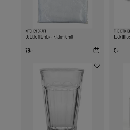
KITCHEN CRAFT
THE KITCHE
Ostduk, filterduk - Kitchen Craft
Lock till d
79:-
5:-