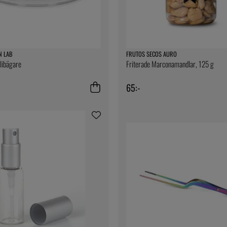
N LAB
FRUTOS SECOS AURO
elibägare
Friterade Marconamandlar, 125 g
65:-