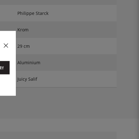
Philippe Starck
Krom
29 cm
Aluminium
RY
Juicy Salif