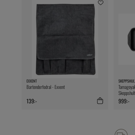
EXXENT
SKEPPSHUL
Bartenderfodral - Exxent
Tamagoyaki
Skeppshul
139:-
999:-