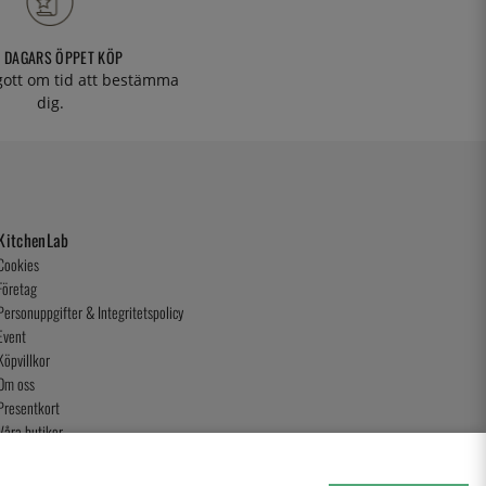
 DAGARS ÖPPET KÖP
 gott om tid att bestämma
dig.
KitchenLab
Cookies
Företag
Personuppgifter & Integritetspolicy
Event
Köpvillkor
Om oss
Presentkort
Våra butiker