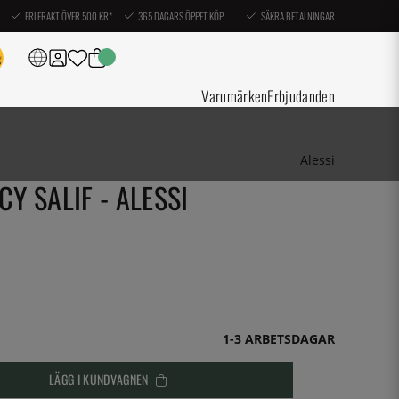
FRI FRAKT ÖVER 500 KR*
365 DAGARS ÖPPET KÖP
SÄKRA BETALNINGAR
Varumärken
Erbjudanden
Alessi
CY SALIF - ALESSI
1-3 ARBETSDAGAR
LÄGG I KUNDVAGNEN