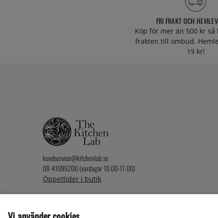
FRI FRAKT OCH HEMLE
Köp för mer än 500 kr så 
frakten till ombud. Heml
19 kr!
kundservice@kitchenlab.se
08-41095200 (vardagar 10.00-17.00)
Öppettider i butik
Vi använder cookies