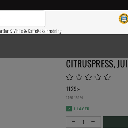
ar
Bar & Vin
Te & Kaffe
Köksinredning
CITRUSPRESS, JUI
1129
:-
1466-16924