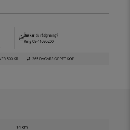
Önskar du rådgivning?
t
Ring 08-41095200
t
t
VER 500 KR
365 DAGARS ÖPPET KÖP
14 cm