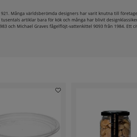
 1921. Många världsberömda designers har varit knutna till företage
usentals artiklar bara för kök och många har blivit designklassiker
 1983 och Michael Graves fågelflöjt-vattenkittel 9093 från 1984. Ett 