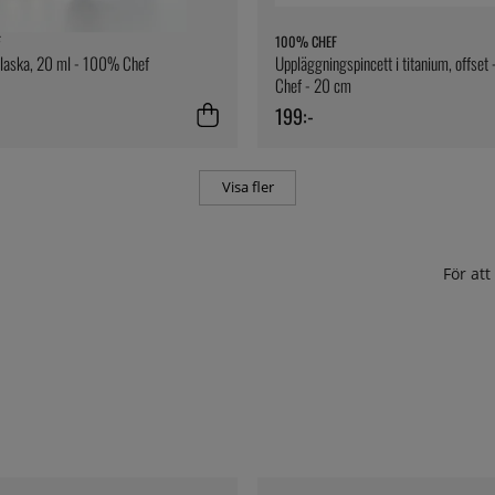
F
100% CHEF
flaska, 20 ml - 100% Chef
Uppläggningspincett i titanium, offse
Chef - 20 cm
199:-
Visa fler
För at