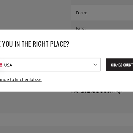
Form:
Färg:
 YOU IN THE RIGHT PLACE?
Höjd:
Material:
CHANGE COUNT
USA
Modell:
inue to kitchenlab.se
Lev. artikelnummer:
PSJS