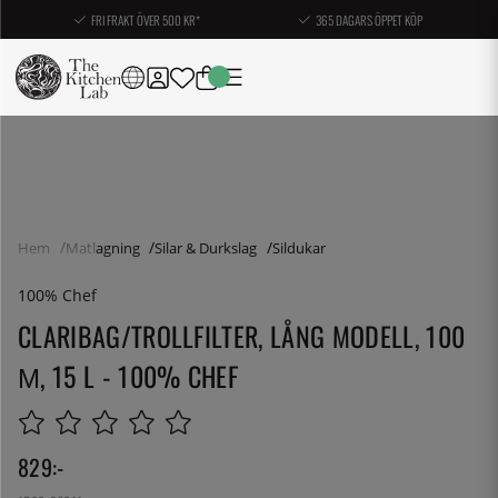
FRI FRAKT ÖVER 500 KR*
365 DAGARS ÖPPET KÖP
Hem
Matlagning
Silar & Durkslag
Sildukar
100% Chef
CLARIBAG/TROLLFILTER, LÅNG MODELL, 100
Μ, 15 L - 100% CHEF
829
:-