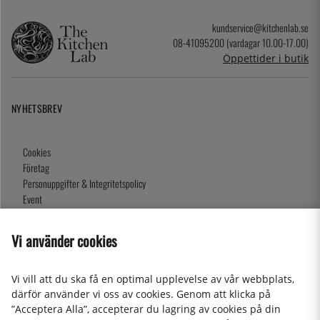
kundservice@kitchenlab.se
08-41095200 (vardagar 10.00-17.00)
Öppettider i butik
NYHETSBREV
Cookies
Företag
Personuppgifter & Integritetspolicy
Event
Köpvillkor
Om oss
Vi använder cookies
Presentkort
Våra butiker
Vi vill att du ska få en optimal upplevelse av vår webbplats,
därför använder vi oss av cookies. Genom att klicka på
”Acceptera Alla”, accepterar du lagring av cookies på din