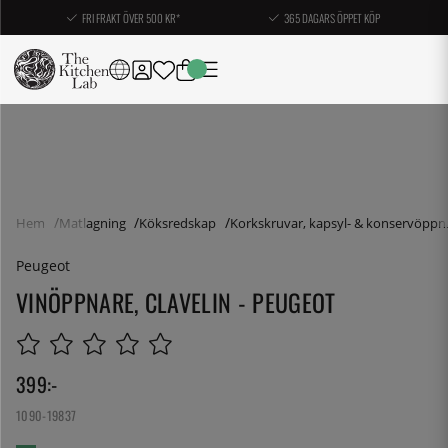
FRI FRAKT ÖVER 500 KR*
365 DAGARS ÖPPET KÖP
Hem
Matlagning
Köksredskap
Korkskruvar, kapsyl- & konservöppn
Peugeot
VINÖPPNARE, CLAVELIN - PEUGEOT
399
:-
1090-19837