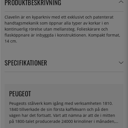
PRODUKTBESKRIVNING
Clavelin är en kyparkniv med ett exklusivt och patenterat
handtagsmekanik som öppnar alla typer av korkar i en
kontinuerlig rörelse utan mellansteg. Folieskärare och
flasköppnare är inbyggda i konstruktionen. Kompakt format,
14 cm.
SPECIFIKATIONER
PEUGEOT
Peugeots stålverk kom igång med verksamheten 1810.
1840 tillverkade de sin första kaffekvarn och på den
vägen har det fortsatt. Värt att nämna är att de i mitten
på 1800-talet producerade 24000 krinoliner i månaden,
kanske inte så relevant för dagens fantastiska