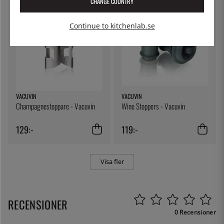
CHANGE COUNTRY
Continue to kitchenlab.se
VACUVIN
VACUVIN
Champagnestoppare - Vacuvin
Wine Stoppers - Vacuvin
129:-
119:-
Visa fler
RECENSIONER
0 Recensioner