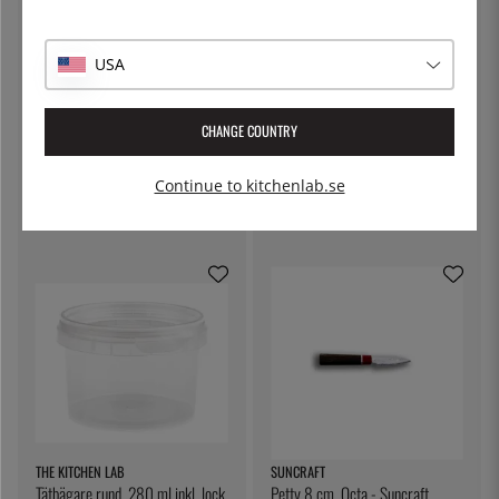
USA
CHANGE COUNTRY
SUNCRAFT
SUNCRAFT
Tournierkniv 7cm, Senzo -
Petty 9 cm, Warikome - Suncraft
Suncraft
Continue to kitchenlab.se
1 495:-
1 095:-
THE KITCHEN LAB
SUNCRAFT
Tätbägare rund, 280 ml inkl. lock
Petty 8 cm, Octa - Suncraft