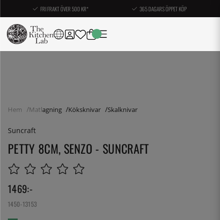
FRI FRAKT ÖVER 500 KR*
365 DAGARS ÖPPET KÖP
Hem
Matlagning
Köksknivar
Skalknivar
Suncraft
PETTY 8CM, SENZO - SUNCRAFT
1469
:-
1450-13153