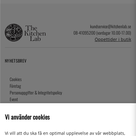
kundservice@kitchenlab.se
08-41095200 (vardagar 10.00-17.00)
Öppettider i butik
NYHETSBREV
Cookies
Företag
Personuppgifter & Integritetspolicy
Event
Köpvillkor
Om oss
Vi använder cookies
Presentkort
Våra butiker
Vi vill att du ska få en optimal upplevelse av vår webbplats,