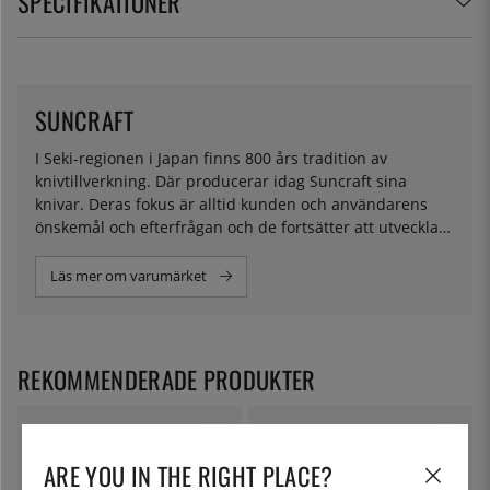
SPECIFIKATIONER
SUNCRAFT
I Seki-regionen i Japan finns 800 års tradition av
knivtillverkning. Där producerar idag Suncraft sina
knivar. Deras fokus är alltid kunden och användarens
önskemål och efterfrågan och de fortsätter att utveckla
sina knivar just så som du vill ha dem.
Läs mer om varumärket
REKOMMENDERADE PRODUKTER
ARE YOU IN THE RIGHT PLACE?