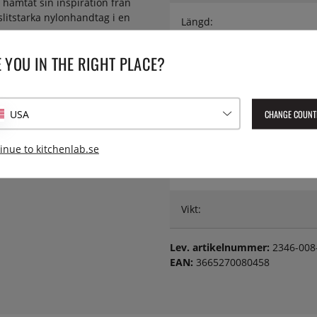
hämtat sin inspiration från
litstarka nylonhandtag i en
Längd:
rgmix för en personlig dukning.
 YOU IN THE RIGHT PLACE?
Material:
Material på handtag:
CHANGE COUNT
USA
Serie:
inue to kitchenlab.se
Typ:
Vikt:
Lev. artikelnummer:
2346-008
EAN:
3665270080458