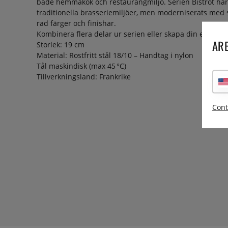
både hemmakök och restaurangmiljö. Serien Bistrot har 
traditionella brasseriemiljöer, men moderniserats med s
rad färger och finishar.
Kombinera flera delar ur serien eller skapa din egen fä
ARE
Storlek: 19 cm
Material: Rostfritt stål 18/10 – Handtag i nylon
Tål maskindisk (max 45 °C)
Tillverkningsland: Frankrike
Cont