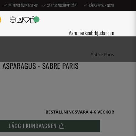
FRI FRAKT ÖVER 500 KR*
365 DAGARS ÖPPET KÖP
SÄKRA BETALNINGAR
Varumärken
Erbjudanden
Sabre Paris
, ASPARAGUS - SABRE PARIS
BESTÄLLNINGSVARA 4-6 VECKOR
LÄGG I KUNDVAGNEN