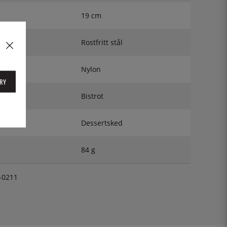
19 cm
Rostfritt stål
Nylon
RY
Bistrot
Dessertsked
84 g
-0211