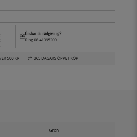
Önskar du rådgivning?
t
Ring 08-41095200
t
t
VER 500 KR
365 DAGARS ÖPPET KÖP
Grön