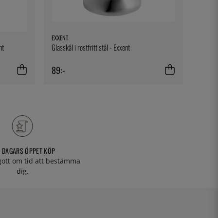
EXXENT
EXXENT
nt
Glasskål i rostfritt stål - Exxent
Bartend
89:-
139:-
 DAGARS ÖPPET KÖP
 gott om tid att bestämma
dig.