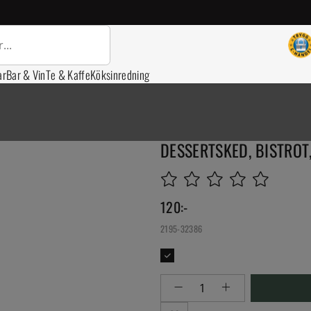
ar
Bar & Vin
Te & Kaffe
Köksinredning
DESSERTSKED, BISTROT
120
:-
2195-32386