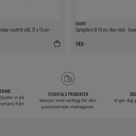
EXXENT
icka i rostfritt stål, 31 x 15 cm -
Springform Ø 18 cm, Non-stick - Exxe
149:-
VERANS
TUSENTALS PRODUKTER
365
bjuder vi på
Massor med verktyg för den
Vi ger dig
everans från
passionerade matlagaren.