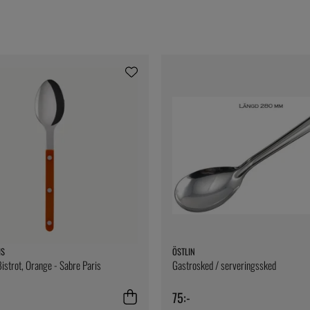
IS
ÖSTLIN
istrot, Orange - Sabre Paris
Gastrosked / serveringssked
75:-