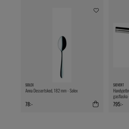
SOLEX
SIEVERT
Anna Dessertsked, 182 mm - Solex
Handyjetbr
gasflaska 
78:-
795:-