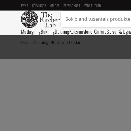
EVENT
KÖPVILLKOR
OM OSS
PRESENTKORT
VÅRA BUTIKER
Matlagning
Bakning
Dukning
Köksmaskiner
Grillar, Spisar & Ugn
Hem
Dukning
Bestick
Skedar