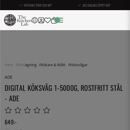
FRI FRAKT ÖVER 500 KR*
365 DAGARS ÖPPET KÖP
Hem
Matlagning
Mätare & Mått
Köksvågar
ADE
DIGITAL KÖKSVÅG 1-5000G, ROSTFRITT STÅL
- ADE
649
:-