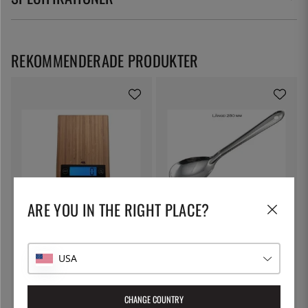
REKOMMENDERADE PRODUKTER
ARE YOU IN THE RIGHT PLACE?
ADE
ÖSTLIN
Digital köksvåg 1-5000g,
Gastrosked / serveringssked
Bambu - ADE
USA
649:-
75:-
CHANGE COUNTRY