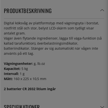
PRODUKTBESKRIVNING
Digital köksvåg av plattformstyp med vägningsyta i borstat,
rostfritt stål och stor, belyst LCD-skärm som tydligt visar
antalet gram.
Väger även flytande ingredienser, lägga till väga-funktion (så
kallad tarafunktion), överbelastningsindikator,
batteriindikator. Stänger av sig automatiskt när vågen inte
använts på ett tag.
Vägningsenheter:
g, lb.oz
Kapacitet:
5 kg
Intervall:
1 g
Mått:
160 x 225 x 10,5 mm
2 batterier CR 2032 litium ingår
SPECIFIKATIONER