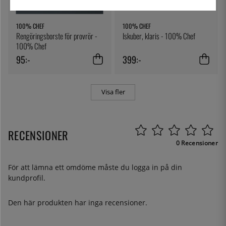
100% CHEF
100% CHEF
Rengöringsborste för provrör -
Iskuber, klaris - 100% Chef
100% Chef
95:-
399:-
Visa fler
RECENSIONER
0 Recensioner
För att lämna ett omdöme måste du
logga in
på din
kundprofil.
Den här produkten har inga recensioner.