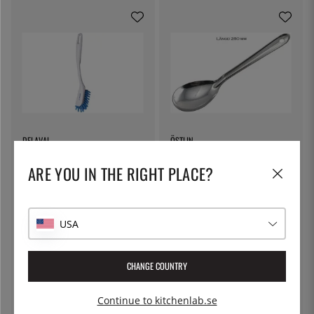
DELAVAL
ÖSTLIN
Diskborste, olika färger -
Gastrosked / serveringssked
DeLaval - Vit
ARE YOU IN THE RIGHT PLACE?
129:-
75:-
USA
CHANGE COUNTRY
Continue to kitchenlab.se