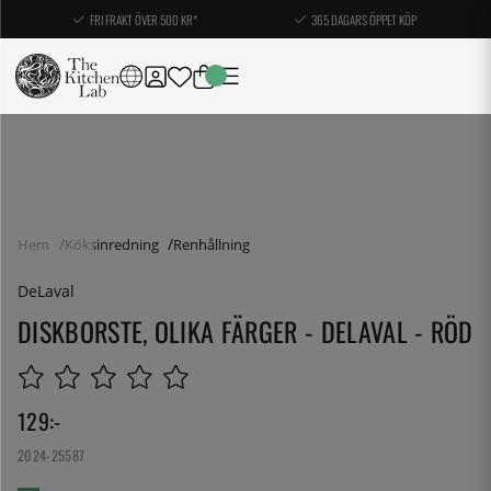
FRI FRAKT ÖVER 500 KR*
365 DAGARS ÖPPET KÖP
Hem
Köksinredning
Renhållning
DeLaval
DISKBORSTE, OLIKA FÄRGER - DELAVAL - RÖD
129
:-
2024-25587