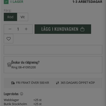
1-3 ARBETSDAGAR
Färg:
Röd
Vit
LÄGG I KUNDVAGNEN
Önskar du rådgivning?
Ring 08-41095200
FRI FRAKT ÖVER 500 KR
365 DAGARS ÖPPET KÖP
Lagerstatus
Webblager
+25 st
Butik Stockholm
+25 st