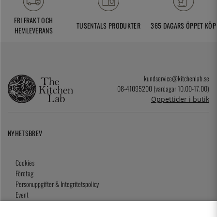
FRI FRAKT OCH
TUSENTALS PRODUKTER
365 DAGARS ÖPPET KÖP
HEMLEVERANS
kundservice@kitchenlab.se
08-41095200 (vardagar 10.00-17.00)
Öppettider i butik
NYHETSBREV
Cookies
Företag
Personuppgifter & Integritetspolicy
Event
Köpvillkor
Om oss