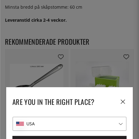
Minsta bredd på skåpstomme: 60 cm
Leveranstid cirka 2-4 veckor.
REKOMMENDERADE PRODUKTER
ARE YOU IN THE RIGHT PLACE?
ÖSTLIN
100% CHEF
Gastrosked / serveringssked
Iskuber, klaris - 100% Chef
USA
75:-
399:-