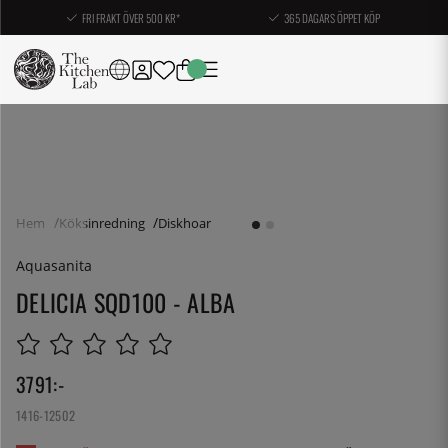
FRI FRAKT ÖVER 500 KR*
365 DAGARS ÖPPET KÖP
Hem
Köksinredning
Diskhoar
Aquasanita
DELICIA SQD100 - ALBA
3791
:-
1416-12502