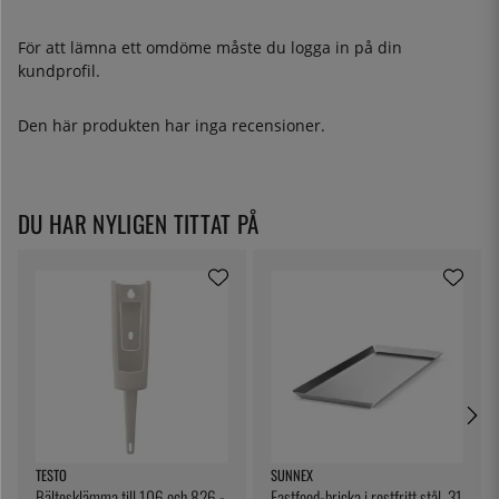
För att lämna ett omdöme måste du
logga in
på din
kundprofil.
Den här produkten har inga recensioner.
DU HAR NYLIGEN TITTAT PÅ
TESTO
SUNNEX
Bältesklämma till 106 och 826 -
Fastfood-bricka i rostfritt stål, 31