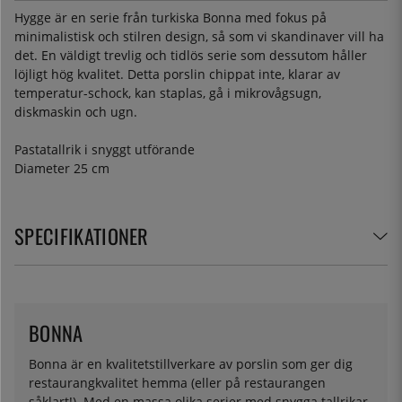
Hygge är en serie från turkiska Bonna med fokus på
minimalistisk och stilren design, så som vi skandinaver vill ha
det. En väldigt trevlig och tidlös serie som dessutom håller
löjligt hög kvalitet. Detta porslin chippat inte, klarar av
temperatur-schock, kan staplas, gå i mikrovågsugn,
diskmaskin och ugn.
Pastatallrik i snyggt utförande
Diameter 25 cm
SPECIFIKATIONER
BONNA
Bonna är en kvalitetstillverkare av porslin som ger dig
restaurangkvalitet hemma (eller på restaurangen
såklart!). Med en massa olika serier med snygga tallrikar