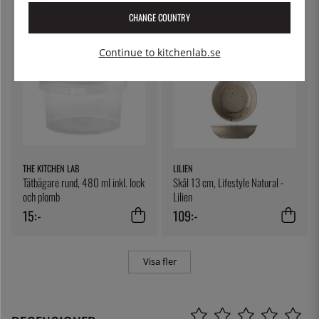
99:-
89:-
CHANGE COUNTRY
Continue to kitchenlab.se
THE KITCHEN LAB
LILIEN
Tätbägare rund, 480 ml inkl. lock
Skål 13 cm, Lifestyle Natural -
och plomb
Lilien
15:-
109:-
Visa fler