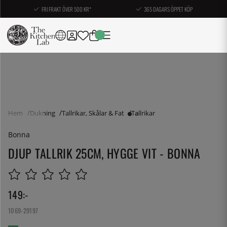
FRI FRAKT ÖVER 500 KR*
365 DAGARS ÖPPET KÖP
Hem
Dukning
Tallrikar, Skålar & Fat
Tallrikar
Bonna
DJUP TALLRIK 25CM, HYGGE VIT - BONNA
149
:-
1069-29197