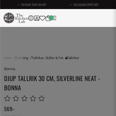
FRI FRAKT ÖVER 500 KR*
365 DAGARS ÖPPET KÖP
Hem
Dukning
Tallrikar, Skålar & Fat
Tallrikar
Bonna
DJUP TALLRIK 30 CM, SILVERLINE NEAT -
BONNA
569
:-