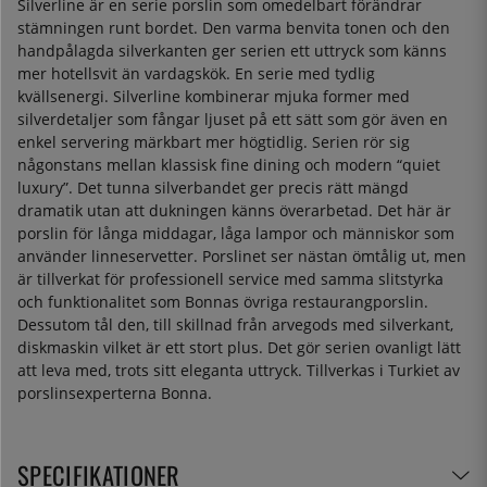
Silverline är en serie porslin som omedelbart förändrar
stämningen runt bordet. Den varma benvita tonen och den
handpålagda silverkanten ger serien ett uttryck som känns
mer hotellsvit än vardagskök. En serie med tydlig
kvällsenergi. Silverline kombinerar mjuka former med
silverdetaljer som fångar ljuset på ett sätt som gör även en
enkel servering märkbart mer högtidlig. Serien rör sig
någonstans mellan klassisk fine dining och modern “quiet
luxury”. Det tunna silverbandet ger precis rätt mängd
dramatik utan att dukningen känns överarbetad. Det här är
porslin för långa middagar, låga lampor och människor som
använder linneservetter. Porslinet ser nästan ömtålig ut, men
är tillverkat för professionell service med samma slitstyrka
och funktionalitet som Bonnas övriga restaurangporslin.
Dessutom tål den, till skillnad från arvegods med silverkant,
diskmaskin vilket är ett stort plus. Det gör serien ovanligt lätt
att leva med, trots sitt eleganta uttryck. Tillverkas i Turkiet av
porslinsexperterna Bonna.
SPECIFIKATIONER