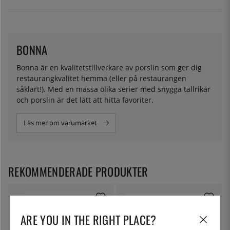
BONNA
Bonna är en kvalitetstillverkare av porslin som ger dig
restaurangkvalitet hemma (eller på restaurangen
såklart!). Med en massa olika serier med snygga tallrikar
och porslin är det lätt att hitta favoriter.
Läs mer om varumärket
REKOMMENDERADE PRODUKTER
ARE YOU IN THE RIGHT PLACE?