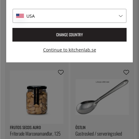
USA
CHANGE COUNTRY
KITCHEN CRAFT
THE KITCHEN LAB
Ostduk, filterduk - Kitchen Craft
Lock till delibägare
Continue to kitchenlab.se
79:-
5:-
FRUTOS SECOS AURO
ÖSTLIN
Friterade Marconamandlar, 125
Gastrosked / serveringssked