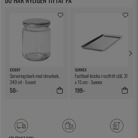
DU HAR NYLIGEN TITTAT PÅ
EXXENT
SUNNEX
Serveringsburk med skruvlock,
Fastfood-bricka i rostfritt stål, 31
240 ml - Exxent
x 15 cm - Sunnex
50:-
199:-