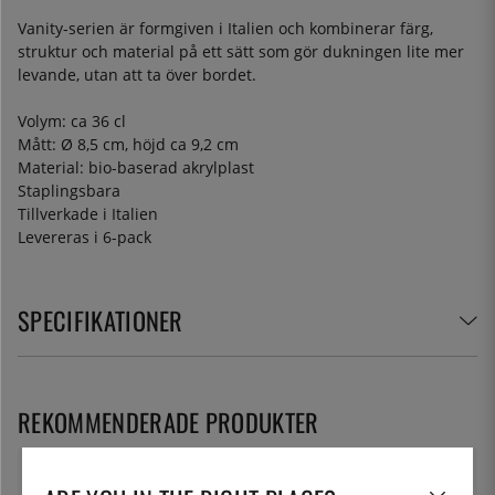
Vanity-serien är formgiven i Italien och kombinerar färg,
struktur och material på ett sätt som gör dukningen lite mer
levande, utan att ta över bordet.
Volym: ca 36 cl
Mått: Ø 8,5 cm, höjd ca 9,2 cm
Material: bio-baserad akrylplast
Staplingsbara
Tillverkade i Italien
Levereras i 6-pack
SPECIFIKATIONER
REKOMMENDERADE PRODUKTER