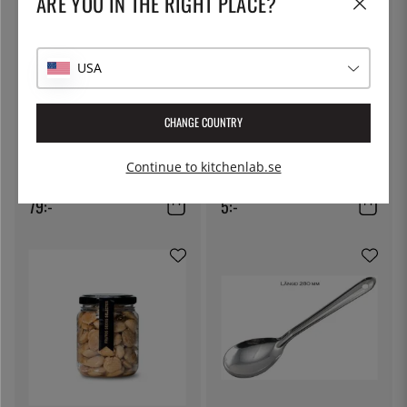
ARE YOU IN THE RIGHT PLACE?
USA
CHANGE COUNTRY
KITCHEN CRAFT
THE KITCHEN LAB
Ostduk, filterduk - Kitchen Craft
Lock till delibägare
Continue to kitchenlab.se
79:-
5:-