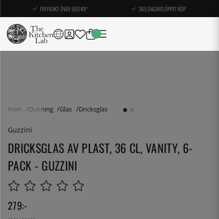
FRI FRAKT ÖVER 500 KR*
365 DAGARS ÖPPET KÖP
Hem
Dukning
Glas
Dricksglas
Guzzini
DRICKSGLAS AV PLAST, 36 CL, VANITY, 6-
PACK - GUZZINI
279
:-