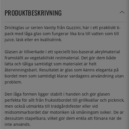
PRODUKTBESKRIVNING
Dricksglas ur serien Vanity från Guzzini, här i ett praktiskt 6-
pack med låga glas som fungerar lika bra till vatten som till
juice, läsk eller en kvällsdrink.
Glasen är tillverkade i ett speciellt bio-baserat akrylmaterial
framställt av vegetabiliskt restmaterial. Det gör dem både
lätta och tåliga samtidigt som materialet är helt
återvinningsbart. Resultatet är glas som känns eleganta på
bordet men som samtidigt klarar vardagens användning utan
problem.
Den låga formen ligger stabilt i handen och gör glasen
perfekta för allt från frukostbordet till grillkvällar och picknick,
men också utmärkta till trädgårdsfester eller vid
midsommarbordet där motoriken så småningom sviker. De är
dessutom stapelbara, vilket gör dem enkla att förvara när de
inte används.