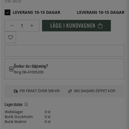
1791-34122
LEVERANS 10-15 DAGAR
LÄGG I KUNDVAGNEN
Önskar du rådgivning?
Ring 08-41095200
FRI FRAKT ÖVER 500 KR
365 DAGARS ÖPPET KÖP
Lagerstatus
Webblager
0 st
Butik Stockholm
0 st
Butik Malmö
0 st