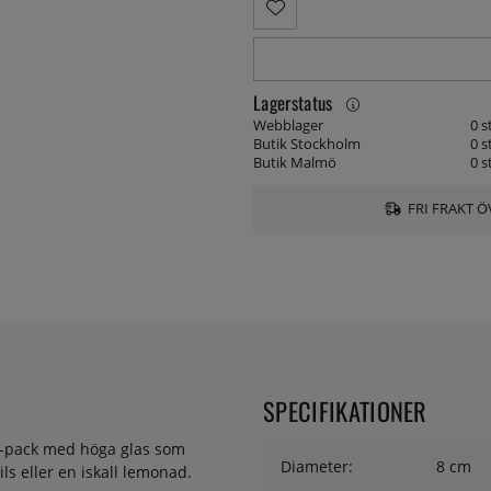
Lagerstatus
Webblager
0 s
Butik Stockholm
0 s
Butik Malmö
0 s
FRI FRAKT Ö
SPECIFIKATIONER
 6-pack med höga glas som
Diameter:
8 cm
ails eller en iskall lemonad.