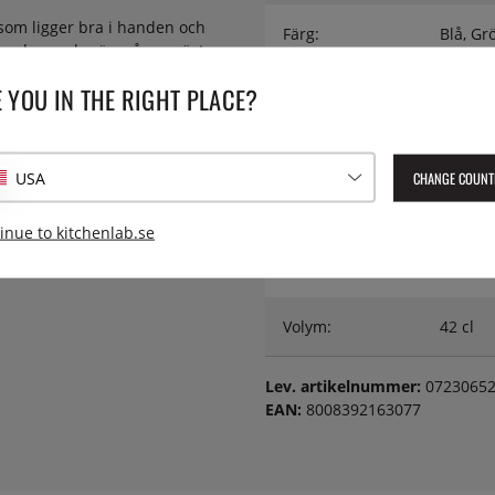
m som ligger bra i handen och
Färg:
Blå, Gr
l vardags och när många gäster
iska än traditionella glas när
 YOU IN THE RIGHT PLACE?
Höjd:
12,5 c
nt grillen.
lt att hålla reda på vems glas
Material:
SAN
ssutom stapelbara, vilket
CHANGE COUNT
USA
Serie:
Happy 
inue to kitchenlab.se
Vikt:
750 g
Volym:
42 cl
Lev. artikelnummer:
0723065
EAN:
8008392163077