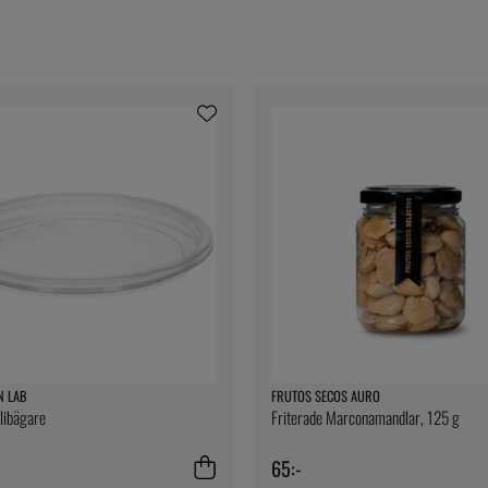
N LAB
FRUTOS SECOS AURO
elibägare
Friterade Marconamandlar, 125 g
65:-