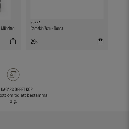
BONNA
ANKAR
m, München
Ramekin 7cm - Bonna
Vispskå
29:-
1 349
 DAGARS ÖPPET KÖP
 gott om tid att bestämma
dig.