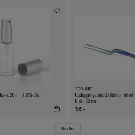
F
100% CHEF
flaska, 20 ml - 100% Chef
Uppläggningspincett i titanium, offse
Chef - 20 cm
199:-
Visa fler