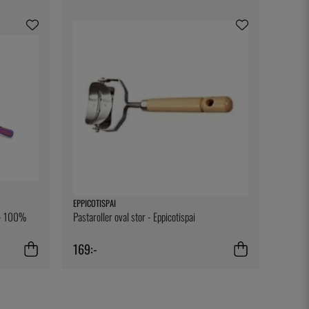
EPPICOTISPAI
t - 100%
Pastaroller oval stor - Eppicotispai
169:-