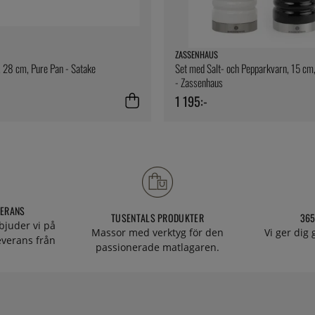
ZASSENHAUS
 28 cm, Pure Pan - Satake
Set med Salt- och Pepparkvarn, 15 c
- Zassenhaus
1 195:-
VERANS
TUSENTALS PRODUKTER
365
bjuder vi på
Massor med verktyg för den
Vi ger dig
everans från
passionerade matlagaren.