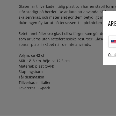
Glasen är tillverkade i tålig plast och har en stabil for
står stadigt på bordet. De är lätta att använda både til
ska serveras, och materialet gör dem betydligt mer prakt
ARE
dukningen flyttar ut på terrassen, till picknicken eller ru
Setet innehåller sex glas i olika färger som gör det enke
som är vems utan rättsforensiska resurser. Glasen är de
sparar plats i skåpet när de inte används.
Cont
Volym: ca 42 cl
Mått: Ø 8 cm, höjd ca 12,5 cm
Material: plast (SAN)
Staplingsbara
Tål diskmaskin
Tillverkade i Italien
Levereras i 6-pack