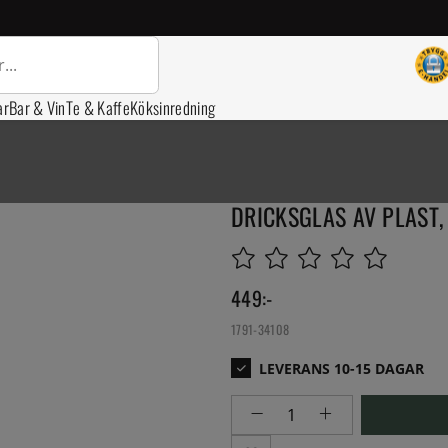
ar
Bar & Vin
Te & Kaffe
Köksinredning
DRICKSGLAS AV PLAST, 
449
:-
1791-34108