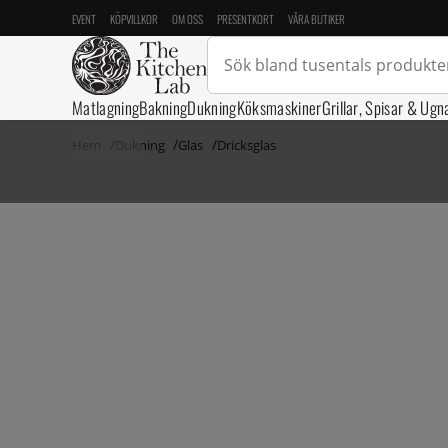
EVENT
KÖPVILLKOR
OM OSS
PRESENTKORT
VÅRA BUTIKER
Matlagning
Bakning
Dukning
Köksmaskiner
Grillar, Spisar & Ugn
Hem
Dukning
Glas
Dricksglas