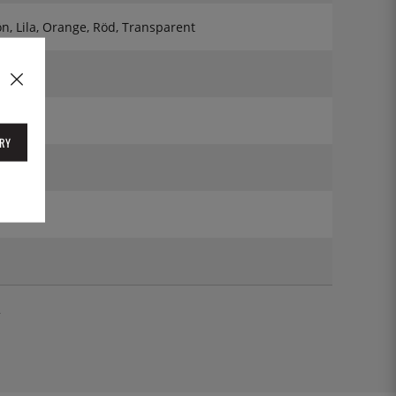
ön, Lila, Orange, Röd, Transparent
m
RY
Hour
2