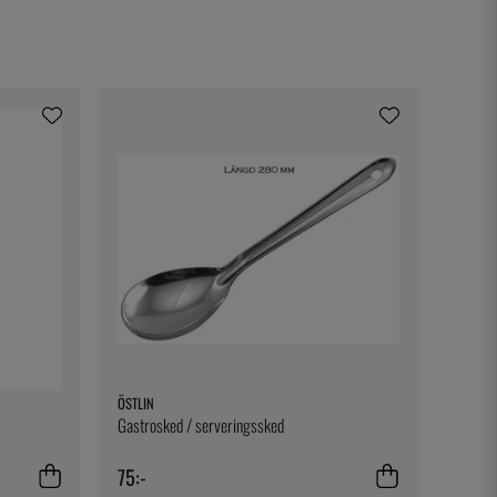
ÖSTLIN
Gastrosked / serveringssked
75:-