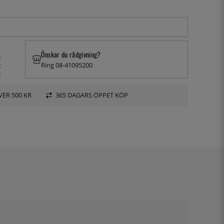
Önskar du rådgivning?
t
Ring 08-41095200
t
t
VER 500 KR
365 DAGARS ÖPPET KÖP