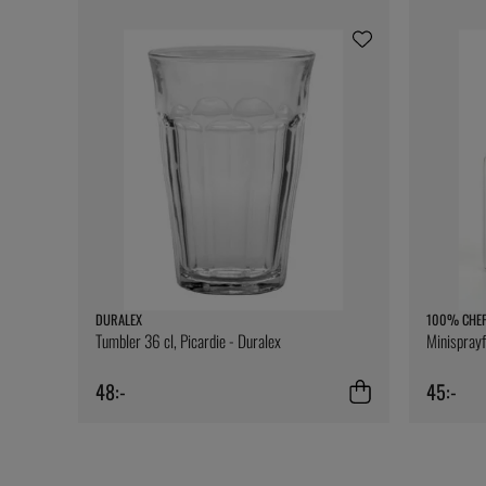
DURALEX
100% CHE
Tumbler 36 cl, Picardie - Duralex
Minispray
48:-
45:-