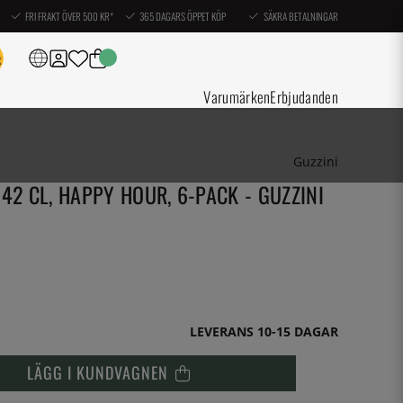
FRI FRAKT ÖVER 500 KR*
365 DAGARS ÖPPET KÖP
SÄKRA BETALNINGAR
Varumärken
Erbjudanden
Guzzini
42 CL, HAPPY HOUR, 6-PACK - GUZZINI
LEVERANS 10-15 DAGAR
LÄGG I KUNDVAGNEN