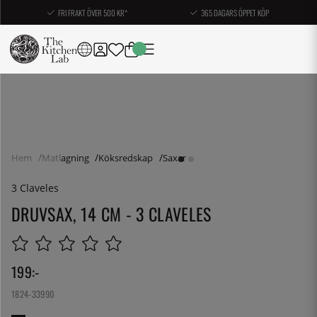
FRI FRAKT ÖVER 500 KR*
365 DAGARS ÖPPET KÖP
Hem
Matlagning
Köksredskap
Saxar
3 Claveles
DRUVSAX, 14 CM - 3 CLAVELES
199
:-
1824-33990