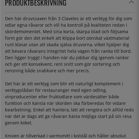
PRODUKTBESKRIVNING
Den här druvssaxen från 3 Claveles är ett verktyg för dig som
odlar egna råvaror och vill ha kontroll på kvaliteten redan i
skördemomentet. Med sina korta, skarpa blad och följsama
form gör den det enkelt att klippa bort oönskat växtmaterial
runt klasar utan att skada själva druvorna, vilket hjälper dig
att bevara råvarans integritet hela vägen från ranka till bord.
Den ligger tryggt i handen när du jobbar dig igenom rankor
och ger ett konsekvent, rent snitt som gör sortering och
rensning både snabbare och mer precis.
Det här är ett verktyg som blir ett naturligt komplement i
verktygslådan för restauranger med egen odling,
vinproducenter eller fruktodlare som värdesätter både
funktion och känsla när skörden ska förberedas för vidare
bearbetning. Enkel att hantera, lätt att rengöra och alltid redo
när det är dags att ge råvaran bästa möjliga start på sin resa
genom köket.
Kniven är tillverkad i varmsmitt i kolstål och håller absolut