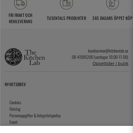
FRI FRAKT OCH
TUSENTALS PRODUKTER
365 DAGARS ÖPPET KÖP
HEMLEVERANS
kundservice@kitchenlab.se
08-41095200 (vardagar 10.00-17.00)
Öppettider i butik
NYHETSBREV
Cookies
Företag
Personuppgifter & Integritetspolicy
Event
Köpvillkor