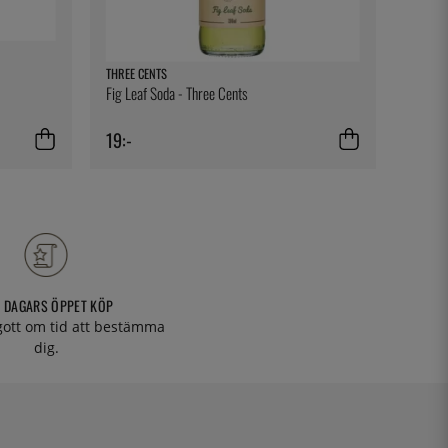
THREE CENTS
GRAY K
Fig Leaf Soda - Three Cents
Såssked
19:-
440:-
 DAGARS ÖPPET KÖP
 gott om tid att bestämma
dig.