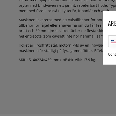
bryter ned bindväven i ett jämnt, repeterbart flöde. Typi
men med fördel också till ytterlår, innanlår och andra s
Maskinen levereras med ett valstillbehör för nöt och gris
ARE
tillbehör för fågel eller shawarma om du får feeling. 
brett och 30 mm tjockt, vilket täcker de flesta skivade s
hel entrecôte (som oavsett inte hör hemma i sammanha
Höljet är i rostfritt stål, motorn kyls av en inbyggd fläkt 
maskinen står stadigt på fyra gummifötter. Effekt: 350 W
Cont
Mått: 514×224×430 mm (LxBxH). Vikt: 17,9 kg.