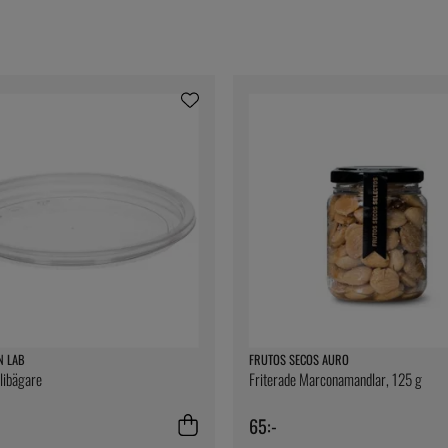
N LAB
FRUTOS SECOS AURO
elibägare
Friterade Marconamandlar, 125 g
65:-