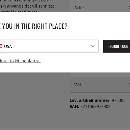
skt används det till schnitzel,
Drift:
orters lår med mera.
. Det går även att köpa till
Färg:
 YOU IN THE RIGHT PLACE?
Maximalt portionsmått är 160 mm
tyckningsdetaljer men inte en
Höjd:
nget).
CHANGE COUNT
USA
för kontinuerlig drift och
Längd:
, 230 V.
inue to kitchenlab.se
Material:
Vikt:
Lev. artikelnummer:
975305
EAN:
8711369975305