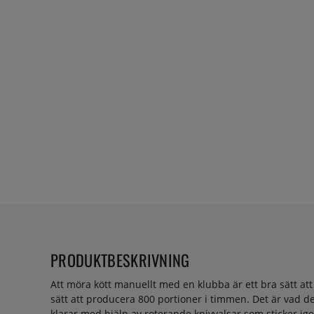
PRODUKTBESKRIVNING
Att möra kött manuellt med en klubba är ett bra sätt att 
sätt att producera 800 portioner i timmen. Det är vad d
klarar med hjälp av roterande knivvalsar som sticker i