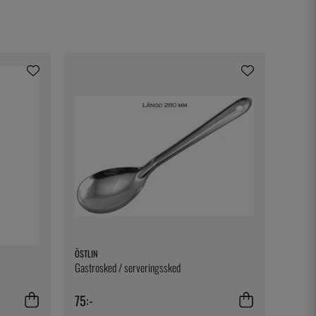
ÖSTLIN
Gastrosked / serveringssked
75:-