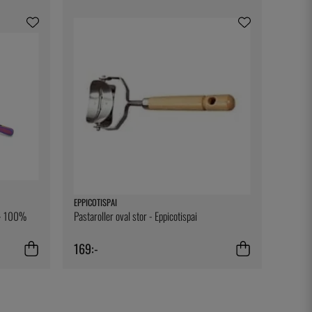
EPPICOTISPAI
t - 100%
Pastaroller oval stor - Eppicotispai
169:-