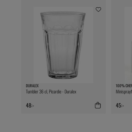
DURALEX
100% CHE
Tumbler 36 cl, Picardie - Duralex
Minispray
48:-
45:-