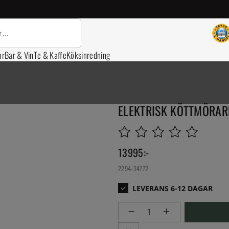
ar
Bar & Vin
Te & Kaffe
Köksinredning
ELEKTRISK KÖTTMÖRARE
13995
:-
2294-34772