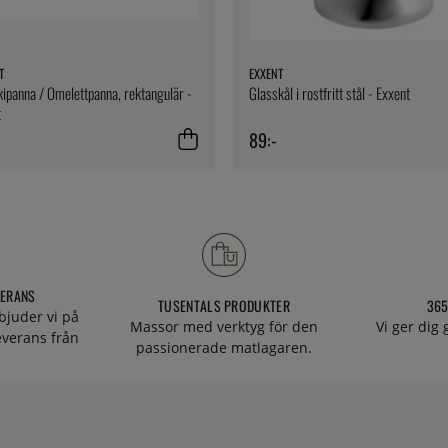
T
EXXENT
panna / Omelettpanna, rektangulär -
Glasskål i rostfritt stål - Exxent
t
89:-
VERANS
TUSENTALS PRODUKTER
365
bjuder vi på
Massor med verktyg för den
Vi ger dig
everans från
passionerade matlagaren.