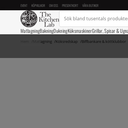
EVENT
KÖPVILLKOR
OM OSS
PRESENTKORT
VÅRA BUTIKER
Matlagning
Bakning
Dukning
Köksmaskiner
Grillar, Spisar & Ugn
Hem
Matlagning
Köksredskap
Biffbankare & köttklubbor