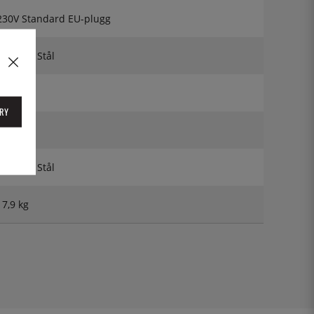
230V Standard EU-plugg
Rostfritt Stål
43 cm
RY
22,4 cm
Rostfritt Stål
17,9 kg