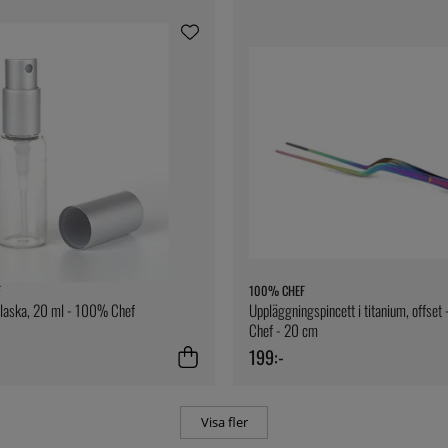
F
100% CHEF
flaska, 20 ml - 100% Chef
Uppläggningspincett i titanium, offse
Chef - 20 cm
199:-
Visa fler