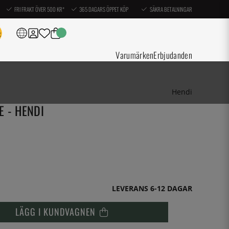
FRI FRAKT ÖVER 500 KR*
365 DAGARS ÖPPET KÖP
SÄKRA BETALNINGAR
Varumärken
Erbjudanden
Hendi
 - HENDI
LEVERANS 6-12 DAGAR
LÄGG I KUNDVAGNEN