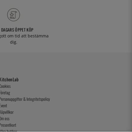
 DAGARS ÖPPET KÖP
 gott om tid att bestämma
dig.
KitchenLab
Cookies
Företag
Personuppgifter & Integritetspolicy
Event
Köpvillkor
Om oss
Presentkort
Våra butiker