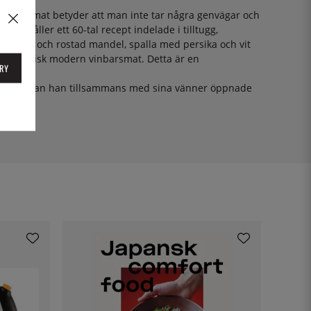
d enkel mat betyder att man inte tar några genvägar och
nehåller ett 60-tal recept indelade i tilltugg,
pecorino och rostad mandel, spalla med persika och vit
och är typisk modern vinbarsmat. Detta är en
RY
ncisco innan han tillsammans med sina vänner öppnade