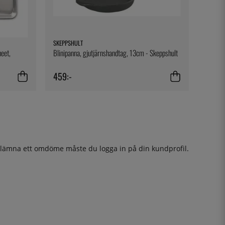
SKEPPSHULT
heet,
Blinipanna, gjutjärnshandtag, 13cm - Skeppshult
459:-
t lämna ett omdöme måste du
logga in
på din kundprofil.