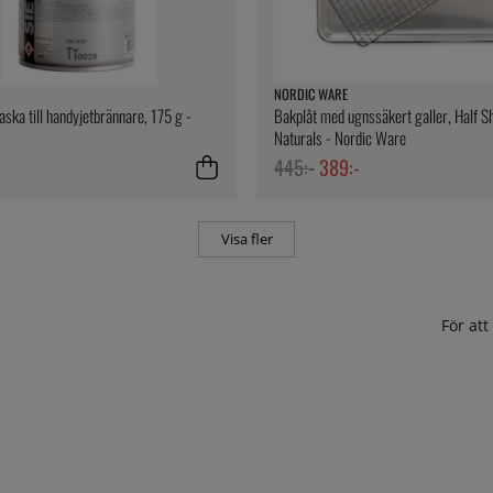
NORDIC WARE
aska till handyjetbrännare, 175 g -
Bakplåt med ugnssäkert galler, Half S
Naturals - Nordic Ware
445:-
389:-
Visa fler
För at