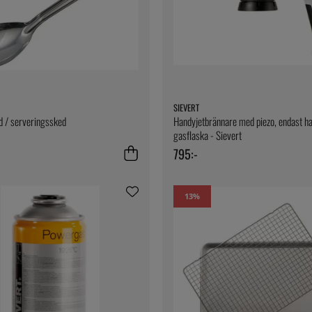
SIEVERT
d / serveringssked
Handyjetbrännare med piezo, endast h
gasflaska - Sievert
795:-
13
%