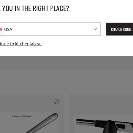
 YOU IN THE RIGHT PLACE?
 en massa avancerade tekniker eller specialutrustning. Att laga go
råd med. Mat ska vara god men behöver inte vara krånglig. Boken in
 rätter som kronärtskocka med senapsvinägrett, svartkålssallad med 
eti, kouign amann och mandeltarte. Maten är ofta lätt och elegant, 
CHANGE COUNT
USA
k sen tonåren. Han har arbetat i bland annat London och San Fra
inue to kitchenlab.se