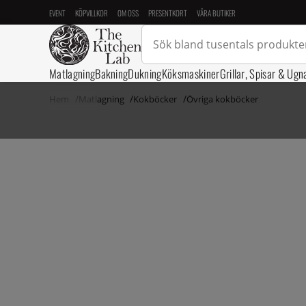
EVENT
KÖPVILLKOR
OM OSS
PRESENTKORT
VÅRA BUTIKER
Matlagning
Bakning
Dukning
Köksmaskiner
Grillar, Spisar & Ugn
Hem
Matlagning
Kokböcker
Övriga kokböcker