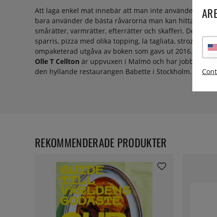
ARE
Att laga enkel mat innebär att man inte använder sig av
bara använder de bästa råvarorna man kan hitta och har 
smårätter, varmrätter, efterrätter och skafferi. Det är
sparris, pizza med olika topping, la tagliata, strozzapr
ompaketerad utgåva av boken som gavs ut 2016.
Olle T Cellton
är uppvuxen i Malmö och har jobbat i kö
den hyllande restaurangen Babette i Stockholm.
Cont
REKOMMENDERADE PRODUKTER