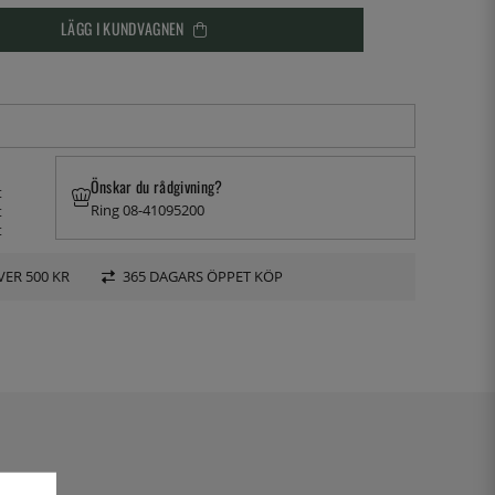
LÄGG I KUNDVAGNEN
Önskar du rådgivning?
t
Ring 08-41095200
t
t
VER 500 KR
365 DAGARS ÖPPET KÖP