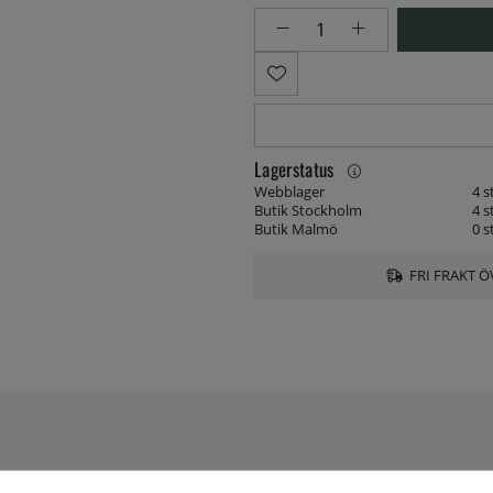
Lagerstatus
Webblager
4 s
Butik Stockholm
4 s
Butik Malmö
0 s
FRI FRAKT Ö