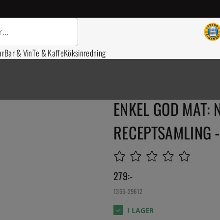
ar
Bar & Vin
Te & Kaffe
Köksinredning
ENKEL GOD MAT: 
RECEPTSAMLING -
279
:-
1355-29612