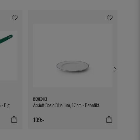
BENEDIKT
TESTO
 - Big
Assiett Basic Blue Line, 17 cm - Benedikt
Bältes
109:-
329:-