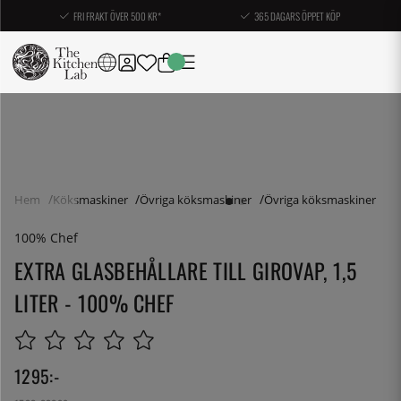
FRI FRAKT ÖVER 500 KR*
365 DAGARS ÖPPET KÖP
Hem
Köksmaskiner
Övriga köksmaskiner
Övriga köksmaskiner
100% Chef
EXTRA GLASBEHÅLLARE TILL GIROVAP, 1,5
LITER - 100% CHEF
1295
:-