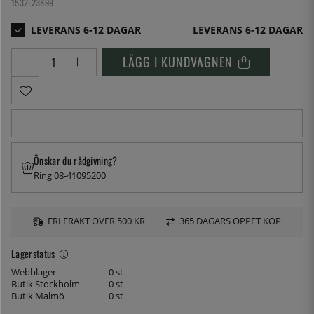
1532-23899
LEVERANS 6-12 DAGAR
LÄGG I KUNDVAGNEN
Önskar du rådgivning?
Ring 08-41095200
FRI FRAKT ÖVER 500 KR
365 DAGARS ÖPPET KÖP
Lagerstatus
Webblager
0 st
Butik Stockholm
0 st
Butik Malmö
0 st