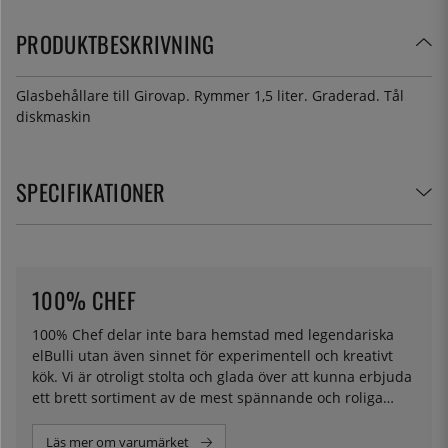
PRODUKTBESKRIVNING
Glasbehållare till Girovap. Rymmer 1,5 liter. Graderad. Tål
diskmaskin
SPECIFIKATIONER
100% CHEF
100% Chef delar inte bara hemstad med legendariska
elBulli utan även sinnet för experimentell och kreativt
kök. Vi är otroligt stolta och glada över att kunna erbjuda
ett brett sortiment av de mest spännande och roliga
redskap och specialutrustning du kan föreställa dig. Vare
sig det är toppskärare för vaktelägg, verktyg för
Läs mer om varumärket