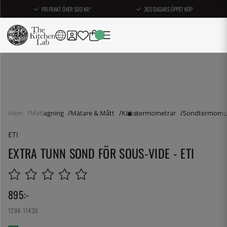
FRI FRAKT ÖVER 500 KR*
365 DAGARS ÖPPET KÖP
Hem
Matlagning
Mätare & Mått
Kökstermometrar
Sondtermomet
ETI
EXTRA TUNN SOND FÖR SOUS-VIDE - ETI
895
:-
1284-11439