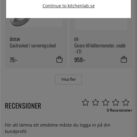
Continue to kitchenlab.se
ÖSTLIN
ETI
Gastrosked / serveringssked
Givare till köttermometer, snabb
- ETI
75:-
959:-
Visa fler
RECENSIONER
0 Recensioner
För att lämna ett omdöme måste du
logga in
på din
kundprofil.