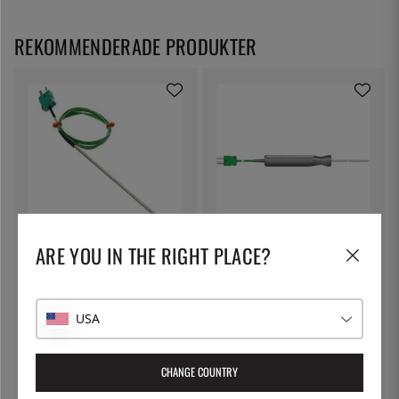
REKOMMENDERADE PRODUKTER
ETI
ETI
ARE YOU IN THE RIGHT PLACE?
Teflonsond för
Standardsond med K-kontakt,
sekundtermometrar - ETI
1,3mm - ETI
695:-
795:-
USA
CHANGE COUNTRY