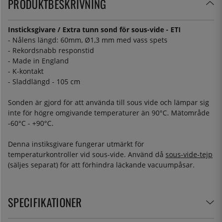
PRODUKTBESKRIVNING
Insticksgivare / Extra tunn sond för sous-vide - ETI
- Nålens längd: 60mm, Ø1,3 mm med vass spets
- Rekordsnabb responstid
- Made in England
- K-kontakt
- Sladdlängd - 105 cm
Sonden är gjord för att använda till sous vide och lämpar sig
inte för högre omgivande temperaturer än 90°C. Mätområde
-60°C - +90°C.
Denna instiksgivare fungerar utmärkt för
temperaturkontroller vid sous-vide. Använd då
sous-vide-tejp
(säljes separat) för att förhindra läckande vacuumpåsar.
SPECIFIKATIONER