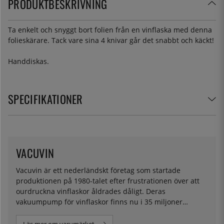
PRODUKTBESKRIVNING
Ta enkelt och snyggt bort folien från en vinflaska med denna
folieskärare. Tack vare sina 4 knivar går det snabbt och käckt!
Handdiskas.
SPECIFIKATIONER
VACUVIN
Vacuvin är ett nederländskt företag som startade
produktionen på 1980-talet efter frustrationen över att
ourdruckna vinflaskor åldrades dåligt. Deras
vakuumpump för vinflaskor finns nu i 35 miljoner
hushåll världen över och Vacuvin fortsätter att tillverka
både användbara och nischade tillbehör till dryck.