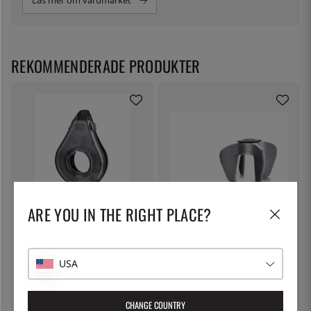
Läs mer om varumärket
REKOMMENDERADE PRODUKTER
ARE YOU IN THE RIGHT PLACE?
VACUVIN
VACUVIN
Vinluftare - Vacuvin
Champagneöppnare - Vacuvin
USA
249:-
179:-
CHANGE COUNTRY