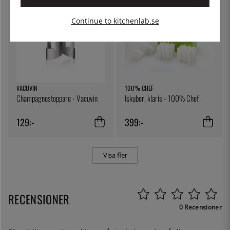
Continue to kitchenlab.se
VACUVIN
100% CHEF
Champagnestoppare - Vacuvin
Iskuber, klaris - 100% Chef
129:-
399:-
Visa fler
RECENSIONER
0 Recensioner