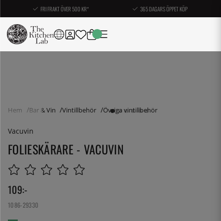
FRI FRAKT ÖVER 500 KR*
365 DAGARS ÖPPET KÖP
Hem
Bar & Vin
Vintillbehör
Övriga vintillbehör
Vacuvin
FOLIESKÄRARE - VACUVIN
109
:-
1086-29330