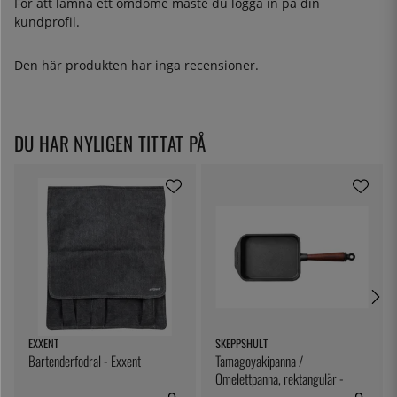
För att lämna ett omdöme måste du
logga in
på din
kundprofil.
Den här produkten har inga recensioner.
DU HAR NYLIGEN TITTAT PÅ
EXXENT
SKEPPSHULT
Bartenderfodral - Exxent
Tamagoyakipanna /
Omelettpanna, rektangulär -
Skeppshult