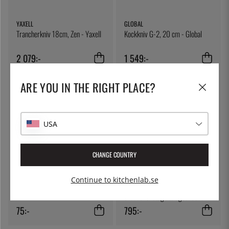
YAXELL
GLOBAL
Trancherkniv 18cm, Zen - Yaxell
Kockkniv G-2, 20 cm - Global
2 079:-
1 549:-
ARE YOU IN THE RIGHT PLACE?
USA
CHANGE COUNTRY
ÖSTLIN
SIEVERT
Continue to kitchenlab.se
Gastrosked / serveringssked
Handyjetbrännare med piezo,
endast handtag utan gasflaska -
Sievert
75:-
795:-