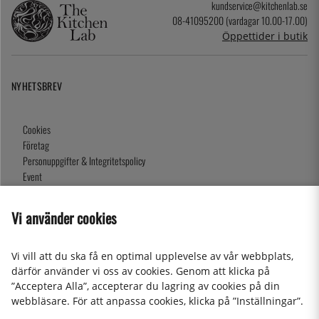
kundservice@kitchenlab.se
08-41095200 (vardagar 10.00-17.00)
Öppettider i butik
NYHETSBREV
Cookies
Företag
Personuppgifter & Integritetspolicy
Event
Köpvillkor
Om oss
Vi använder cookies
Presentkort
Våra butiker
Vi vill att du ska få en optimal upplevelse av vår webbplats,
därför använder vi oss av cookies. Genom att klicka på
”Acceptera Alla”, accepterar du lagring av cookies på din
2026 KitchenLab AB
webbläsare. För att anpassa cookies, klicka på ”Inställningar”.