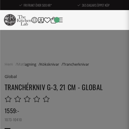
FRI FRAKT ÖVER 500 KR*
365 DAGARS ÖPPET KÖP
Hem
Matlagning
Köksknivar
Trancherknivar
Global
TRANCHÉRKNIV G-3, 21 CM - GLOBAL
1559
:-
1073-10410