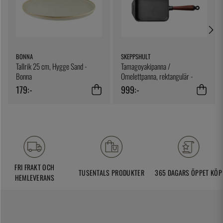
BONNA
SKEPPSHULT
Tallrik 25 cm, Hygge Sand -
Tamagoyakipanna /
Bonna
Omelettpanna, rektangulär -
Skeppshult
179:-
999:-
FRI FRAKT OCH
TUSENTALS PRODUKTER
365 DAGARS ÖPPET KÖP
HEMLEVERANS