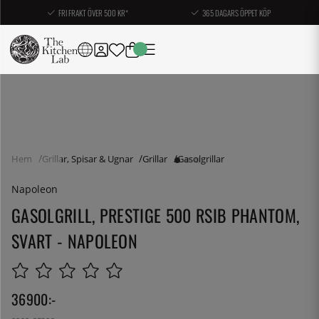
FRI FRAKT ÖVER 500 KR*
365 DAGARS ÖPPET KÖP
Hem
Grillar, Spisar & Ugnar
Grillar
Gasolgrillar
Napoleon
GASOLGRILL, PRESTIGE 500 RSIB PHANTOM,
SVART - NAPOLEON
36900
:-