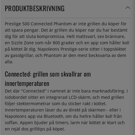
PRODUKTBESKRIVNING
Prestige 500 Connected Phantom är inte grillen du köper för
att spara pengar. Det är grillen du köper när du har bestämt
dig för att sluta kompromissa. Helt mattsvart, sex brännare,
en Sizzle Zone som når 800 grader och en app som håller koll
på köttet åt dig. Napoleons Prestige-serie sitter i toppskiktet
av gasolgrillar, och Phantom är den mest becksvarta av dem
alla.
Connected: grillen som skvallrar om
innertemperaturen
Det där "Connected" i namnet är inte bara marknadsföring. I
sidobordet sitter en integrerad LCD-skärm, och med grillen
följer stektermometrar som du sticker rakt i köttet.
Innertemperaturen läser du av direkt på skärmen - eller i
Napoleons app via Bluetooth, om du hellre håller koll från
soffan. Appen bjuder på timers, larm när köttet är klart och
en rejäl dos grilltips på köpet.