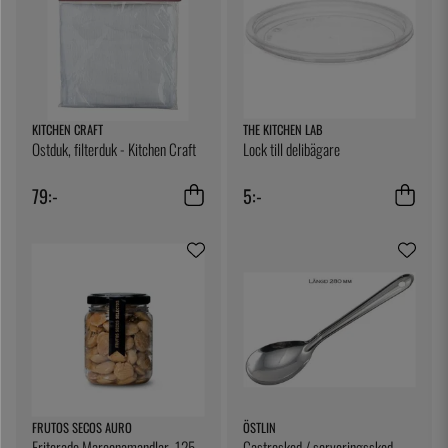
KITCHEN CRAFT
THE KITCHEN LAB
Ostduk, filterduk - Kitchen Craft
Lock till delibägare
79:-
5:-
FRUTOS SECOS AURO
ÖSTLIN
Friterade Marconamandlar, 125
Gastrosked / serveringssked