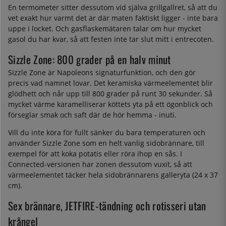
En termometer sitter dessutom vid själva grillgallret, så att du
vet exakt hur varmt det är där maten faktiskt ligger - inte bara
uppe i locket. Och gasflaskemätaren talar om hur mycket
gasol du har kvar, så att festen inte tar slut mitt i entrecoten.
Sizzle Zone: 800 grader på en halv minut
Sizzle Zone är Napoleons signaturfunktion, och den gör
precis vad namnet lovar. Det keramiska värmeelementet blir
glödhett och når upp till 800 grader på runt 30 sekunder. Så
mycket värme karamelliserar köttets yta på ett ögonblick och
förseglar smak och saft där de hör hemma - inuti.
Vill du inte köra för fullt sänker du bara temperaturen och
använder Sizzle Zone som en helt vanlig sidobrännare, till
exempel för att koka potatis eller röra ihop en sås. I
Connected-versionen har zonen dessutom vuxit, så att
värmeelementet täcker hela sidobrännarens galleryta (24 x 37
cm).
Sex brännare, JETFIRE-tändning och rotisseri utan
krångel