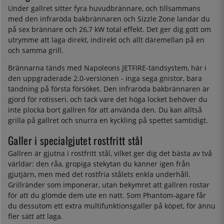
Under gallret sitter fyra huvudbrännare, och tillsammans
med den infraröda bakbrännaren och Sizzle Zone landar du
på sex brännare och 26,7 kW total effekt. Det ger dig gott om
utrymme att laga direkt, indirekt och allt däremellan på en
och samma grill.
Brännarna tänds med Napoleons JETFIRE-tändsystem, här i
den uppgraderade 2.0-versionen - inga sega gnistor, bara
tändning på första försöket. Den infraröda bakbrännaren är
gjord för rotisseri, och tack vare det höga locket behöver du
inte plocka bort gallren för att använda den. Du kan alltså
grilla på gallret och snurra en kyckling på spettet samtidigt.
Galler i specialgjutet rostfritt stål
Gallren är gjutna i rostfritt stål, vilket ger dig det bästa av två
världar: den råa, gropiga stekytan du känner igen från
gjutjärn, men med det rostfria stålets enkla underhåll.
Grillränder som imponerar, utan bekymret att gallren rostar
för att du glömde dem ute en natt. Som Phantom-ägare får
du dessutom ett extra multifunktionsgaller på köpet, för ännu
fler sätt att laga.