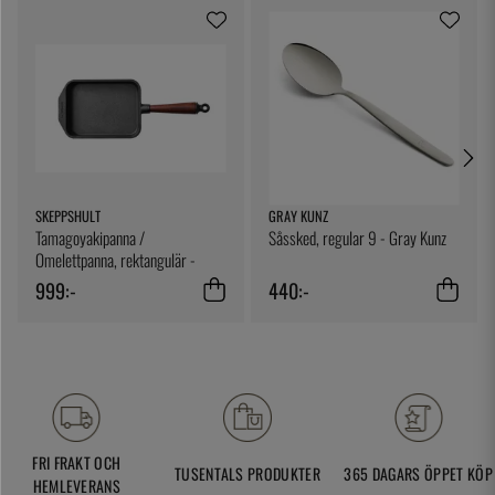
SKEPPSHULT
GRAY KUNZ
Tamagoyakipanna /
Såssked, regular 9 - Gray Kunz
Omelettpanna, rektangulär -
Skeppshult
999:-
440:-
FRI FRAKT OCH
TUSENTALS PRODUKTER
365 DAGARS ÖPPET KÖP
HEMLEVERANS