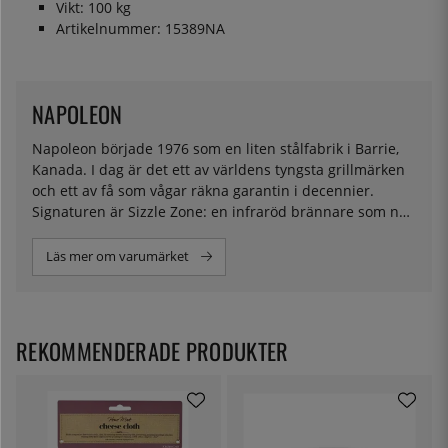
Vikt: 100 kg
Artikelnummer: 15389NA
NAPOLEON
Napoleon började 1976 som en liten stålfabrik i Barrie,
Kanada. I dag är det ett av världens tyngsta grillmärken
och ett av få som vågar räkna garantin i decennier.
Signaturen är Sizzle Zone: en infraröd brännare som når
800 grader på en halv minut och ger köttet den
karamelliserade yta som skiljer grillmästare från
Läs mer om varumärket
korvvändare. Lägg till JETFIRE-tändning som startar på
första försöket och galler som gör ränder värda att
fotografera, så förstår du varför vi säljer dem.
Kanadensisk ingenjörskonst för grillsäsong året runt.
REKOMMENDERADE PRODUKTER