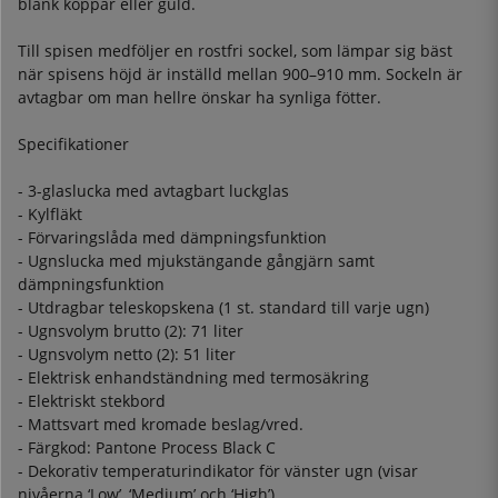
blank koppar eller guld.
Till spisen medföljer en rostfri sockel, som lämpar sig bäst
när spisens höjd är inställd mellan 900–910 mm. Sockeln är
avtagbar om man hellre önskar ha synliga fötter.
Specifikationer
- 3-glaslucka med avtagbart luckglas
- Kylfläkt
- Förvaringslåda med dämpningsfunktion
- Ugnslucka med mjukstängande gångjärn samt
dämpningsfunktion
- Utdragbar teleskopskena (1 st. standard till varje ugn)
- Ugnsvolym brutto (2): 71 liter
- Ugnsvolym netto (2): 51 liter
- Elektrisk enhandständning med termosäkring
- Elektriskt stekbord
- Mattsvart med kromade beslag/vred.
- Färgkod: Pantone Process Black C
- Dekorativ temperaturindikator för vänster ugn (visar
nivåerna ‘Low’, ‘Medium’ och ‘High’)