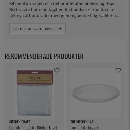
KitchenLab säljer, och det är inte utan anledning. Hos
Bertazzoni har man tagit en fin handverkstradition in i
det nya århundradet med genomgående hög kvalitet och
ingenjörskonst. Sedan de började tillverkningen i slutet
av 1800-talet har mycket hänt när det kommer till
Läs mer om varumärket
spisar, och Bertazzoni har på ett snyggt sätt kombinerat
en klassisk utformning med smarta tekniska lösningar.
Deras spisar kännetecknas av en vacker design och
enastående funktionalitet. Hos oss hittar du modeller
REKOMMENDERADE PRODUKTER
med både gas och induktion i flera färger och modeller
KITCHEN CRAFT
THE KITCHEN LAB
Ostduk, filterduk - Kitchen Craft
Lock till delibägare