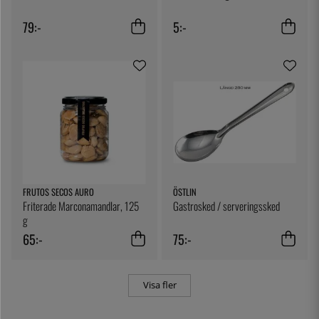
79:-
5:-
FRUTOS SECOS AURO
ÖSTLIN
Friterade Marconamandlar, 125
Gastrosked / serveringssked
g
65:-
75:-
Visa fler