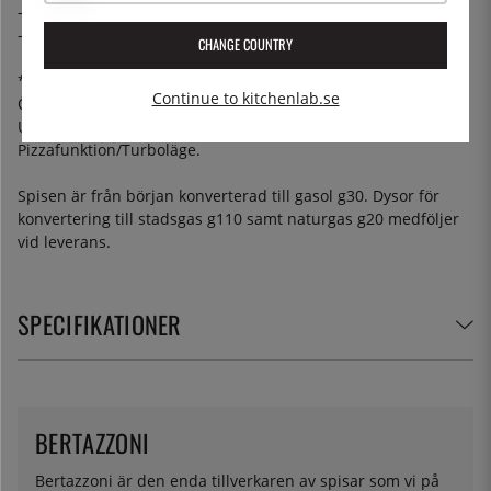
- 1 st långpanna 40 mm med tillhörande galler
- 1 st ”AirFryer”-korg (1 st. totalt)
CHANGE COUNTRY
*Ugnsfunktioner: Förvärmning/upptining, Undervärme,
Continue to kitchenlab.se
Övervärme, Under- och Övervärme, Grill, Grill+fläkt, Varmluft,
Upptining, Under-/Övervärme + fläkt,
Pizzafunktion/Turboläge.
Spisen är från början konverterad till gasol g30. Dysor för
konvertering till stadsgas g110 samt naturgas g20 medföljer
vid leverans.
SPECIFIKATIONER
BERTAZZONI
Bertazzoni är den enda tillverkaren av spisar som vi på