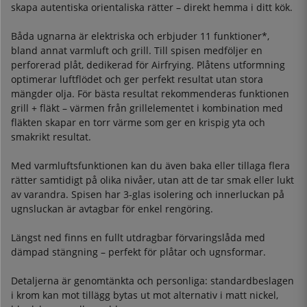
skapa autentiska orientaliska rätter – direkt hemma i ditt kök.
Båda ugnarna är elektriska och erbjuder 11 funktioner*,
bland annat varmluft och grill. Till spisen medföljer en
perforerad plåt, dedikerad för Airfrying. Plåtens utformning
optimerar luftflödet och ger perfekt resultat utan stora
mängder olja. För bästa resultat rekommenderas funktionen
grill + fläkt – värmen från grillelementet i kombination med
fläkten skapar en torr värme som ger en krispig yta och
smakrikt resultat.
Med varmluftsfunktionen kan du även baka eller tillaga flera
rätter samtidigt på olika nivåer, utan att de tar smak eller lukt
av varandra. Spisen har 3-glas isolering och innerluckan på
ugnsluckan är avtagbar för enkel rengöring.
Längst ned finns en fullt utdragbar förvaringslåda med
dämpad stängning – perfekt för plåtar och ugnsformar.
Detaljerna är genomtänkta och personliga: standardbeslagen
i krom kan mot tillägg bytas ut mot alternativ i matt nickel,