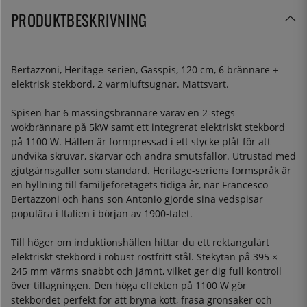
PRODUKTBESKRIVNING
Bertazzoni, Heritage-serien, Gasspis, 120 cm, 6 brännare +
elektrisk stekbord, 2 varmluftsugnar. Mattsvart.
Spisen har 6 mässingsbrännare varav en 2-stegs
wokbrännare på 5kW samt ett integrerat elektriskt stekbord
på 1100 W. Hällen är formpressad i ett stycke plåt för att
undvika skruvar, skarvar och andra smutsfällor. Utrustad med
gjutgärnsgaller som standard. Heritage-seriens formspråk är
en hyllning till familjeföretagets tidiga år, när Francesco
Bertazzoni och hans son Antonio gjorde sina vedspisar
populära i Italien i början av 1900-talet.
Till höger om induktionshällen hittar du ett rektangulärt
elektriskt stekbord i robust rostfritt stål. Stekytan på 395 ×
245 mm värms snabbt och jämnt, vilket ger dig full kontroll
över tillagningen. Den höga effekten på 1100 W gör
stekbordet perfekt för att bryna kött, fräsa grönsaker och