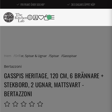
FRI FRAKT ÖVER 500 KR*
365 DAGARS ÖPPET KÖP
Hem
Grillar, Spisar & Ugnar
Spisar
Gasspisar
Bertazzoni
GASSPIS HERITAGE, 120 CM, 6 BRÄNNARE +
STEKBORD, 2 UGNAR, MATTSVART -
BERTAZZONI