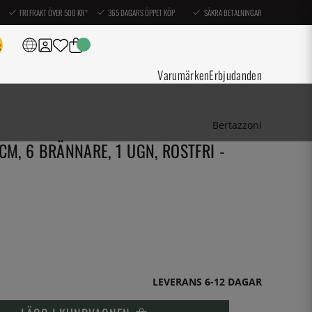
FRI FRAKT ÖVER 500 KR*
365 DAGARS ÖPPET KÖP
SÄKRA BETALNINGAR
Varumärken
Erbjudanden
Bertazzoni
CM, 6 BRÄNNARE, 1 UGN, ROSTFRI -
LEVERANS 6-12 DAGAR