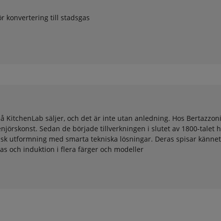
ör konvertering till stadsgas
å KitchenLab säljer, och det är inte utan anledning. Hos Bertazzoni
rskonst. Sedan de började tillverkningen i slutet av 1800-talet h
ssisk utformning med smarta tekniska lösningar. Deras spisar känn
as och induktion i flera färger och modeller