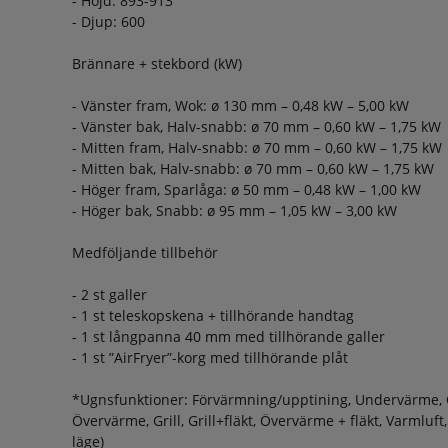
- Höjd: 893-913
- Djup: 600
Brännare + stekbord (kW)
- Vänster fram, Wok: ø 130 mm – 0,48 kW – 5,00 kW
- Vänster bak, Halv-snabb: ø 70 mm – 0,60 kW – 1,75 kW
- Mitten fram, Halv-snabb: ø 70 mm – 0,60 kW – 1,75 kW
- Mitten bak, Halv-snabb: ø 70 mm – 0,60 kW – 1,75 kW
- Höger fram, Sparlåga: ø 50 mm – 0,48 kW – 1,00 kW
- Höger bak, Snabb: ø 95 mm – 1,05 kW – 3,00 kW
Medföljande tillbehör
- 2 st galler
- 1 st teleskopskena + tillhörande handtag
- 1 st långpanna 40 mm med tillhörande galler
- 1 st ”AirFryer”-korg med tillhörande plåt
*Ugnsfunktioner: Förvärmning/upptining, Undervärme,
Övervärme, Grill, Grill+fläkt, Övervärme + fläkt, Varmluf
läge)