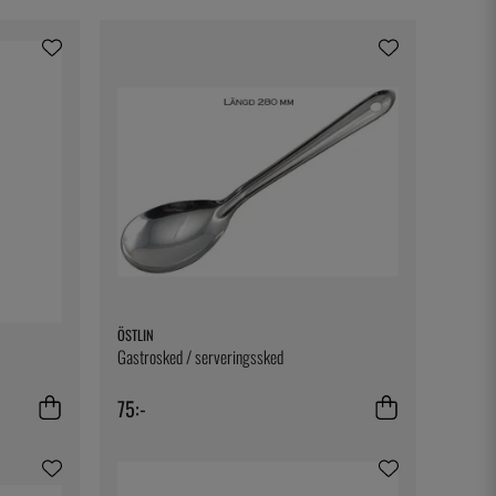
ÖSTLIN
Gastrosked / serveringssked
75:-