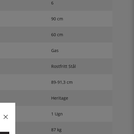
6
90 cm
60 cm
Gas
Rostfritt Stål
89-91,3 cm
Heritage
1 Ugn
87 kg