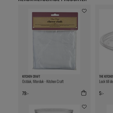
KITCHEN CRAFT
THE KITCHE
Ostduk, filterduk - Kitchen Craft
Lock till d
79:-
5:-