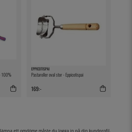
EPPICOTISPAI
t - 100%
Pastaroller oval stor - Eppicotispai
169:-
t lämna ett omdöme måste du
logga in
på din kundprofil.