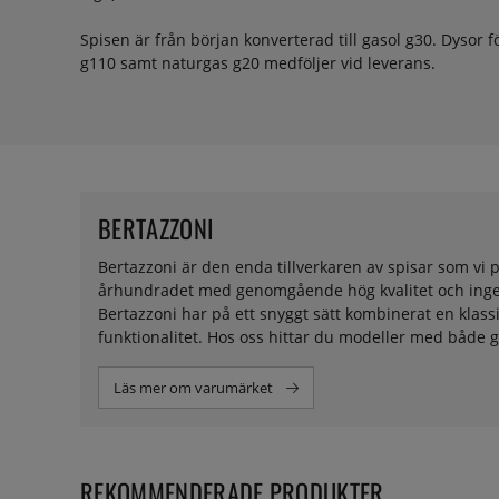
Spisen är från början konverterad till gasol g30. Dysor f
g110 samt naturgas g20 medföljer vid leverans.
BERTAZZONI
Bertazzoni är den enda tillverkaren av spisar som vi p
århundradet med genomgående hög kvalitet och ingenjö
Bertazzoni har på ett snyggt sätt kombinerat en kla
funktionalitet. Hos oss hittar du modeller med både g
Läs mer om varumärket
REKOMMENDERADE PRODUKTER