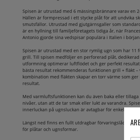
Spisen är utrustad med 6 mässingsbrännare varav en 2
Hällen är formpressad i ett stycke plåt för att undvika s
smutsfällor. Utrustad med gjutgärnsgaller som standar
är en hyllning till familjeföretagets tidiga år, när Fran
Antonio gjorde sina vedspisar populära i Italien i början
Spisen är utrustad med en stor rymlig ugn som har 11 fu
grill. Till spisen medföljer en perforerad plåt, dedikerad 
utformning optimerar luftflödet och ger perfekt resultat
bästa resultat rekommenderas funktionen grill + fläkt – 
kombination med fläkten skapar en torr värme som ger e
resultat.
Med varmluftsfunktionen kan du även baka eller tillaga f
nivåer, utan att de tar smak eller lukt av varandra. Spis
innerluckan på ugnsluckan är avtagbar för enkel rengör
ARE
Längst ned finns en fullt utdragbar förvaringslåda me
för plåtar och ugnsformar.