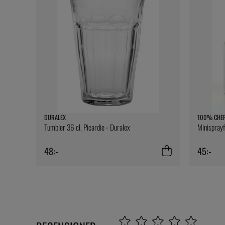
DURALEX
100% CHE
Tumbler 36 cl, Picardie - Duralex
Minispray
48:-
45:-