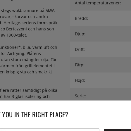
Antal temperaturzoner:
-stegs wokbrännare på 5kW.
kruvar, skarvar och andra
Bredd:
d. Heritage-seriens formspråk
cesco Bertazzoni och hans son
Djup:
 av 1900-talet.
nktioner*, bl.a. varmluft och
Drift:
för Airfrying. Plåtens
 utan stora mängder olja. För
Färg:
värmen från grillelementet i
n krispig yta och smakrikt
Höjd:
lera rätter samtidigt på olika
Serie:
en har 3-glas isolering och
ing.
Utförande:
 YOU IN THE RIGHT PLACE?
d dämpad stängning – perfekt
Vikt: