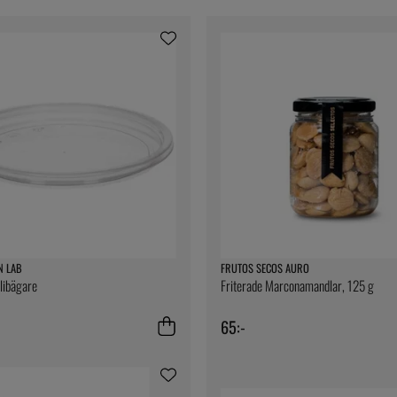
N LAB
FRUTOS SECOS AURO
elibägare
Friterade Marconamandlar, 125 g
65:-