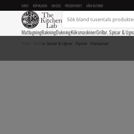
EVENT
KÖPVILLKOR
OM OSS
PRESENTKORT
VÅRA BUTIKER
Matlagning
Bakning
Dukning
Köksmaskiner
Grillar, Spisar & Ugn
Hem
Grillar, Spisar & Ugnar
Spisar
Gasspisar