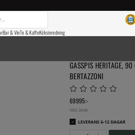
ar
Bar & Vin
Te & Kaffe
Köksinredning
GASSPIS HERITAGE, 90 
BERTAZZONI
69995
:-
1403-34184