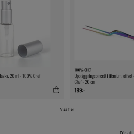
F
100% CHEF
flaska, 20 ml - 100% Chef
Uppläggningspincett i titanium, offse
Chef - 20 cm
199:-
Visa fler
För at