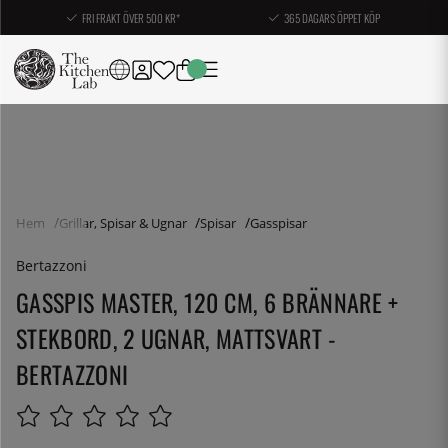
FRI FRAKT ÖVER 500 KR*
365 DAGARS ÖPPET KÖP
Hem
Grillar, Spisar & Ugnar
Spisar
Gasspisar
Bertazzoni
GASSPIS MASTER, 120 CM, 6 BRÄNNARE +
STEKBORD, 2 UGNAR, MATTSVART -
BERTAZZONI