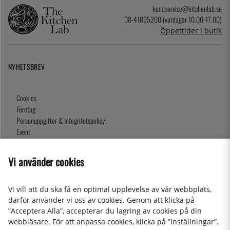
kundservice@kitchenlab.se
08-41095200 (vardagar 10.00-17.00)
Öppettider i butik
NYHETSBREV
Cookies
Företag
Personuppgifter & Integritetspolicy
Event
Köpvillkor
Om oss
Vi använder cookies
Presentkort
Våra butiker
Vi vill att du ska få en optimal upplevelse av vår webbplats,
därför använder vi oss av cookies. Genom att klicka på
”Acceptera Alla”, accepterar du lagring av cookies på din
2026 KitchenLab AB
webbläsare. För att anpassa cookies, klicka på ”Inställningar”.