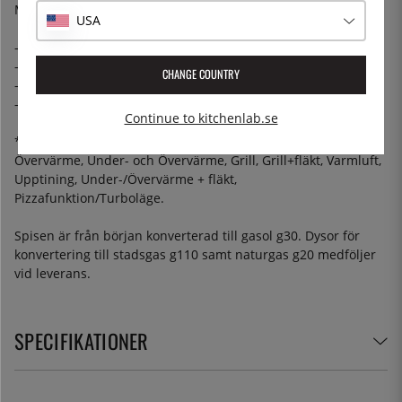
Medföljande tillbehör i varje ugn
USA
- 2 st galler
- 1 st teleskopskena + tillhörande handtag
CHANGE COUNTRY
- 1 st långpanna 40 mm med tillhörande galler
- 1 st ”AirFryer”-korg (1 st totalt)
Continue to kitchenlab.se
*Ugnsfunktioner: Förvärmning/upptining, Undervärme,
Övervärme, Under- och Övervärme, Grill, Grill+fläkt, Varmluft,
Upptining, Under-/Övervärme + fläkt,
Pizzafunktion/Turboläge.
Spisen är från början konverterad till gasol g30. Dysor för
konvertering till stadsgas g110 samt naturgas g20 medföljer
vid leverans.
SPECIFIKATIONER