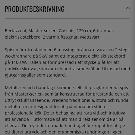
PRODUKTBESKRIVNING
Bertazzoni, Master-serien, Gasspis, 120 cm, 6 brännare +
elektrisk stekbord, 2 varmluftsugnar. Mattsvart.
Spisen är utrustad med 6 mässingsbrännare varav en 2-stegs
wokbrännare på 5kW samt ett integrerat elektriskt stekbord
på 1100 W. Hällen är formpressad i ett stycke plåt för att
undvika skruvar, skarvar och andra smutsfällor. Utrustad med
gjutgärnsgaller som standard.
Metallvred och handtag i kommersiell stil präglar denna spis
från Master-serien, som är konstruerad för prestanda och ett
uttrycksfullt utseende. Vredens traditionella, stora och runda
metallform är designad för att påminna om stilen i
professionella kök. De är behagliga att röra vid och intuitiva
att använda – utformade så att man direkt ser om de är på
eller av. Det cylinderformade handtaget är skapat för att ge
ett djärvt uttryck, och den ergonomiska rundningen ligger