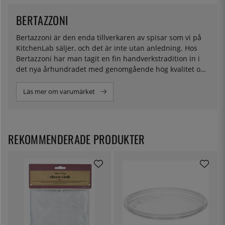
BERTAZZONI
Bertazzoni är den enda tillverkaren av spisar som vi på
KitchenLab säljer, och det är inte utan anledning. Hos
Bertazzoni har man tagit en fin handverkstradition in i
det nya århundradet med genomgående hög kvalitet och
ingenjörskonst. Sedan de började tillverkningen i slutet
av 1800-talet har mycket hänt när det kommer till
Läs mer om varumärket
spisar, och Bertazzoni har på ett snyggt sätt kombinerat
en klassisk utformning med smarta tekniska lösningar.
Deras spisar kännetecknas av en vacker design och
enastående funktionalitet. Hos oss hittar du modeller
REKOMMENDERADE PRODUKTER
med både gas och induktion i flera färger och modeller