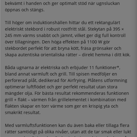
bekvämt i handen och ger optimalt stöd när ugnsluckan
öppnas och stängs.
Till höger om induktionshällen hittar du ett rektangulärt
elektriskt stekbord i robust rostfritt stål. Stekytan på 395 ×
245 mm värms snabbt och jämnt, vilket ger dig full kontroll
över tillagningen. Den höga effekten på 1100 W gör
stekbordet perfekt för att bryna kött, fräsa grönsaker och
skapa autentiska orientaliska rätter – direkt hemma i ditt kök.
Båda ugnarna är elektriska och erbjuder 11 funktioner*,
bland annat varmluft och grill. Till spisen medföljer en
perforerad plåt, dedikerad för Airfrying. Plåtens utformning
optimerar luftflödet och ger perfekt resultat utan stora
mängder olja. För bästa resultat rekommenderas funktionen
grill + fläkt – värmen från grillelementet i kombination med
fläkten skapar en torr värme som ger en krispig yta och
smakrikt resultat.
Med varmluftsfunktionen kan du även baka eller tillaga flera
rätter samtidigt på olika nivåer, utan att de tar smak eller lukt