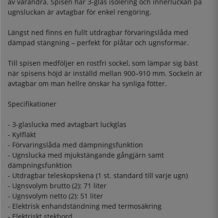
av varandra. Spisen har 3-glas isolering och innerluckan på
ugnsluckan är avtagbar för enkel rengöring.
Längst ned finns en fullt utdragbar förvaringslåda med
dämpad stängning – perfekt för plåtar och ugnsformar.
Till spisen medföljer en rostfri sockel, som lämpar sig bäst
när spisens höjd är inställd mellan 900–910 mm. Sockeln är
avtagbar om man hellre önskar ha synliga fötter.
Specifikationer
- 3-glaslucka med avtagbart luckglas
- Kylfläkt
- Förvaringslåda med dämpningsfunktion
- Ugnslucka med mjukstängande gångjärn samt
dämpningsfunktion
- Utdragbar teleskopskena (1 st. standard till varje ugn)
- Ugnsvolym brutto (2): 71 liter
- Ugnsvolym netto (2): 51 liter
- Elektrisk enhandständning med termosäkring
- Elektriskt stekbord