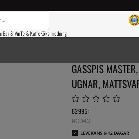
ar
Bar & Vin
Te & Kaffe
Köksinredning
GASSPIS MASTER,
UGNAR, MATTSVAR
62995
:-
1403-34192