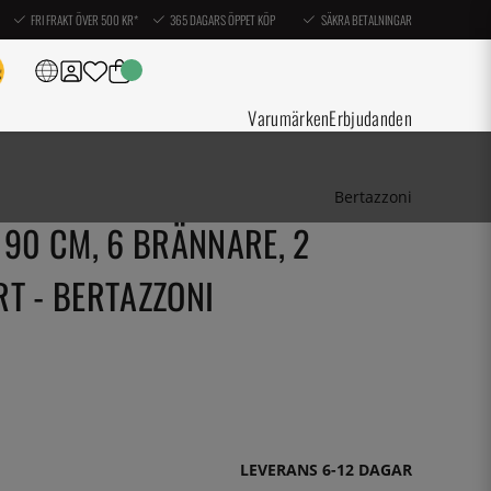
FRI FRAKT ÖVER 500 KR*
365 DAGARS ÖPPET KÖP
SÄKRA BETALNINGAR
Varumärken
Erbjudanden
Bertazzoni
 90 CM, 6 BRÄNNARE, 2
T - BERTAZZONI
LEVERANS 6-12 DAGAR