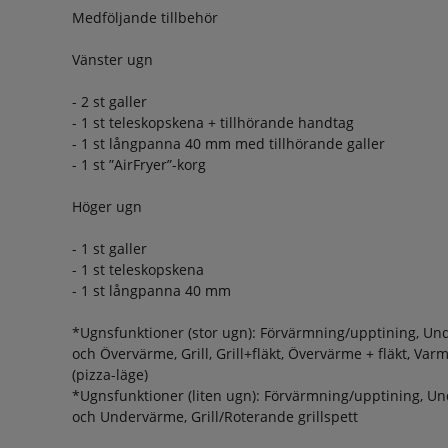
Medföljande tillbehör
Vänster ugn
- 2 st galler
- 1 st teleskopskena + tillhörande handtag
- 1 st långpanna 40 mm med tillhörande galler
- 1 st ”AirFryer”-korg
Höger ugn
- 1 st galler
- 1 st teleskopskena
- 1 st långpanna 40 mm
*Ugnsfunktioner (stor ugn): Förvärmning/upptining, U
och Övervärme, Grill, Grill+fläkt, Övervärme + fläkt, Va
(pizza-läge)
*Ugnsfunktioner (liten ugn): Förvärmning/upptining, U
och Undervärme, Grill/Roterande grillspett