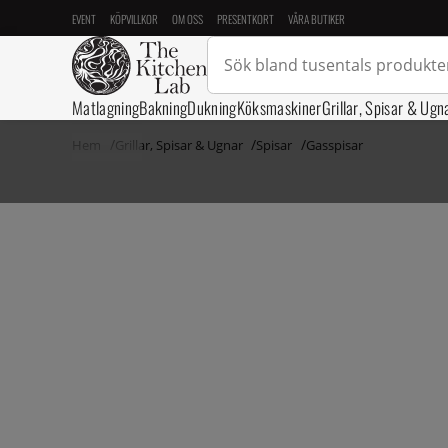
EVENT
KÖPVILLKOR
OM OSS
PRESENTKORT
VÅRA BUTIKER
Matlagning
Bakning
Dukning
Köksmaskiner
Grillar, Spisar & Ugn
Hem
Grillar, Spisar & Ugnar
Spisar
Gasspisar