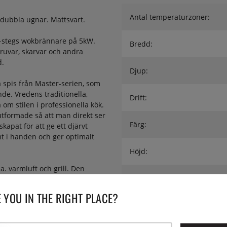
Antal temperaturzoner:
 dubbla ugnar. Mattsvart.
-stegs wokbrännare på 5kW.
Bredd:
kruvar, skarvar och andra
d.
Djup:
 spis från Master-serien, som
nde. Vredens traditionella,
Drift:
om stilen i professionella kök.
 utformade så att man direkt ser
Färg:
kapat för att ge ett djärvt
t i handen och ger optimalt
Höjd:
a. varmluft och grill. Den
Serie:
ärme och grill. Den är även
jer en perforerad plåt,
 YOU IN THE RIGHT PLACE?
ftflödet och ger perfekt
Utförande:
kommenderas funktionen grill +
läkten skapar en torr värme som