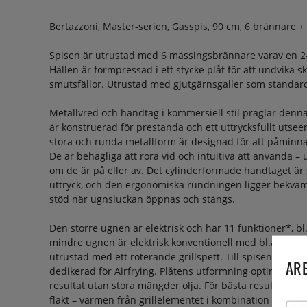
Bertazzoni, Master-serien, Gasspis, 90 cm, 6 brännare +
Spisen är utrustad med 6 mässingsbrännare varav en 2
Hällen är formpressad i ett stycke plåt för att undvika s
smutsfällor. Utrustad med gjutgärnsgaller som standar
Metallvred och handtag i kommersiell stil präglar denna
är konstruerad för prestanda och ett uttrycksfullt utsee
stora och runda metallform är designad för att påminna 
De är behagliga att röra vid och intuitiva att använda –
om de är på eller av. Det cylinderformade handtaget är s
uttryck, och den ergonomiska rundningen ligger bekväm
stöd när ugnsluckan öppnas och stängs.
Den större ugnen är elektrisk och har 11 funktioner*, bl.
mindre ugnen är elektrisk konventionell med bl.a. överv
utrustad med ett roterande grillspett. Till spisen medföl
ARE
dedikerad för Airfrying. Plåtens utformning optimerar lu
resultat utan stora mängder olja. För bästa resultat re
fläkt – värmen från grillelementet i kombination med f