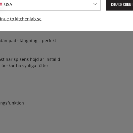
Vikt:
CHANGE COUNT
USA
lera rätter samtidigt på olika
inue to kitchenlab.se
Lev. artikelnummer:
MAS96L2
en har 3-glas isolering och
EAN:
8050246546192
ing.
d dämpad stängning – perfekt
äst när spisens höjd är inställd
nskar ha synliga fötter.
ngsfunktion