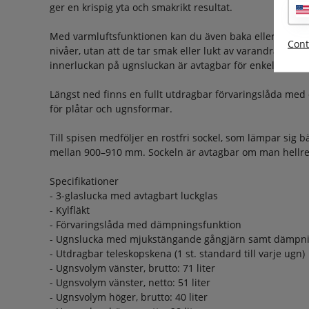
ger en krispig yta och smakrikt resultat.
Med varmluftsfunktionen kan du även baka eller tillaga f
Cont
nivåer, utan att de tar smak eller lukt av varandra. Spis
innerluckan på ugnsluckan är avtagbar för enkel rengör
Längst ned finns en fullt utdragbar förvaringslåda me
för plåtar och ugnsformar.
Till spisen medföljer en rostfri sockel, som lämpar sig b
mellan 900–910 mm. Sockeln är avtagbar om man hellre ö
Specifikationer
- 3-glaslucka med avtagbart luckglas
- Kylfläkt
- Förvaringslåda med dämpningsfunktion
- Ugnslucka med mjukstängande gångjärn samt dämpni
- Utdragbar teleskopskena (1 st. standard till varje ugn)
- Ugnsvolym vänster, brutto: 71 liter
- Ugnsvolym vänster, netto: 51 liter
- Ugnsvolym höger, brutto: 40 liter