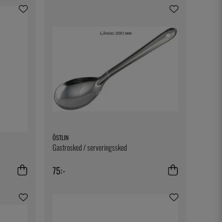
ÖSTLIN
Gastrosked / serveringssked
75:-