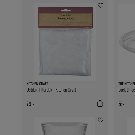
KITCHEN CRAFT
THE KITCHE
Ostduk, filterduk - Kitchen Craft
Lock till d
79:-
5:-