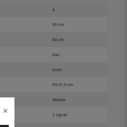
6
90 cm
60 cm
Gas
Svart
89-91,3 cm
Master
2 Ugnar