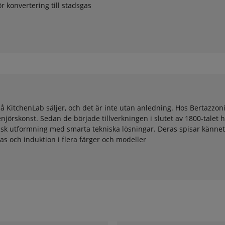
ör konvertering till stadsgas
å KitchenLab säljer, och det är inte utan anledning. Hos Bertazzoni
rskonst. Sedan de började tillverkningen i slutet av 1800-talet h
ssisk utformning med smarta tekniska lösningar. Deras spisar känn
as och induktion i flera färger och modeller