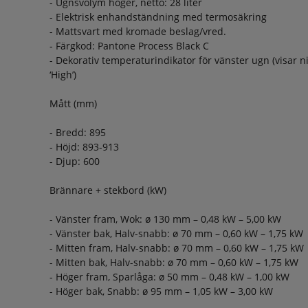
- Ugnsvolym höger, netto: 28 liter
- Elektrisk enhandständning med termosäkring
- Mattsvart med kromade beslag/vred.
- Färgkod: Pantone Process Black C
- Dekorativ temperaturindikator för vänster ugn (visar n
‘High’)
Mått (mm)
- Bredd: 895
- Höjd: 893-913
- Djup: 600
Brännare + stekbord (kW)
- Vänster fram, Wok: ø 130 mm – 0,48 kW – 5,00 kW
- Vänster bak, Halv-snabb: ø 70 mm – 0,60 kW – 1,75 kW
- Mitten fram, Halv-snabb: ø 70 mm – 0,60 kW – 1,75 kW
- Mitten bak, Halv-snabb: ø 70 mm – 0,60 kW – 1,75 kW
- Höger fram, Sparlåga: ø 50 mm – 0,48 kW – 1,00 kW
- Höger bak, Snabb: ø 95 mm – 1,05 kW – 3,00 kW