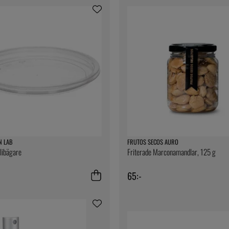
N LAB
FRUTOS SECOS AURO
elibägare
Friterade Marconamandlar, 125 g
65:-