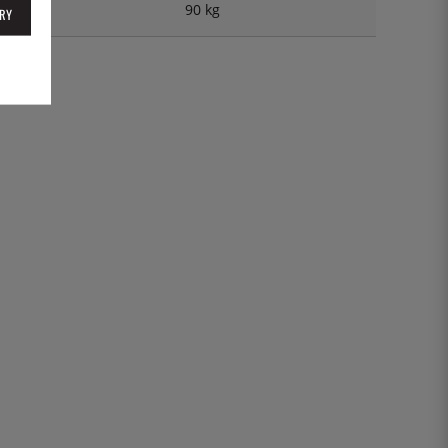
90 kg
RY
ENET2