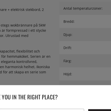
Antal temperaturzoner:
are + elektrisk stekbord, 2
Bredd:
2-stegs wokbrännare på 5kW
n är formpressad i ett stycke
Djup:
llor. Utrustad med
Drift:
acitet, flexibilitet och
a för hemmaköket. Serien är en
Färg:
 eleganta kontrollvred,
 en harmonisk helhet. Ikoniska
 för att skapa en serie som
Höjd:
Serie:
ar, appliceras på rostfritt stål
nn slipning till dubbla
 YOU IN THE RIGHT PLACE?
tatet är en djup glans och en
Utförande:
 och blekning.