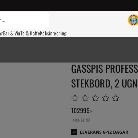
ar
Bar & Vin
Te & Kaffe
Köksinredning
GASSPIS PROFESS
STEKBORD, 2 UGN
102995
:-
1403-34199