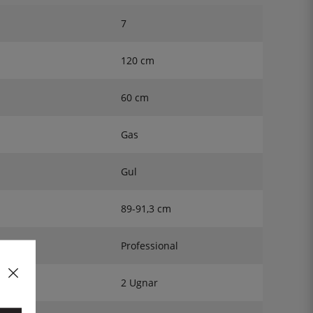
7
120 cm
60 cm
Gas
Gul
89-91,3 cm
Professional
2 Ugnar