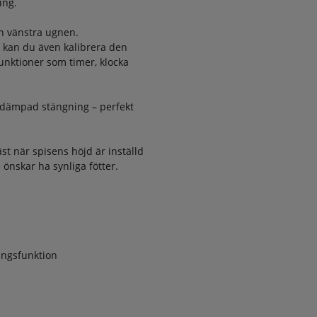
ing.¨
en vänstra ugnen.
r kan du även kalibrera den
unktioner som timer, klocka
d dämpad stängning – perfekt
äst när spisens höjd är inställd
nskar ha synliga fötter.
ngsfunktion