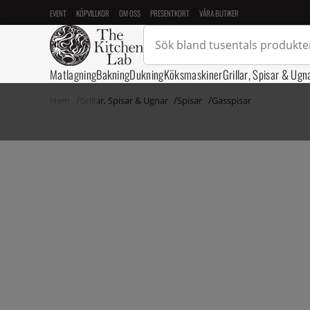
EVENT
KÖPVILLKOR
OM OSS
PRESENTKORT
VÅRA BUTIKER
Matlagning
Bakning
Dukning
Köksmaskiner
Grillar, Spisar & Ugn
Hem
Grillar, Spisar & Ugnar
Spisar
Gasspisar