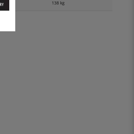
138 kg
RY
2EGIT2