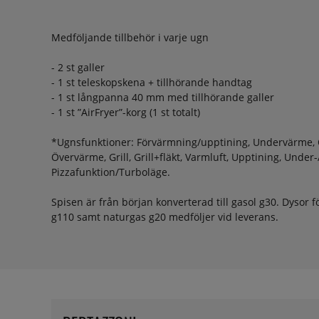
Medföljande tillbehör i varje ugn
- 2 st galler
- 1 st teleskopskena + tillhörande handtag
- 1 st långpanna 40 mm med tillhörande galler
- 1 st ”AirFryer”-korg (1 st totalt)
*Ugnsfunktioner: Förvärmning/upptining, Undervärme,
Övervärme, Grill, Grill+fläkt, Varmluft, Upptining, Under
Pizzafunktion/Turboläge.
Spisen är från början konverterad till gasol g30. Dysor f
g110 samt naturgas g20 medföljer vid leverans.