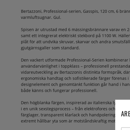
Bertazzoni, Professional-serien, Gasspis, 120 cm, 6 bränn
varmluftsugnar. Gul.
Spisen är utrustad med 6 mässingsbrännare varav en 
samt ett integrerat elektriskt stekbord på 1100 W. Hälle
plåt för att undvika skruvar, skarvar och andra smutsfä
gjutgärnsgaller som standard.
Den vackert utformade Professional-Serien kombinerar kap
användarvänlighet i toppklass – professionell prestand
vidareutveckling av Bertazzonis distinkta formspråk, där
ergonomiska handtag och sofistikerade färger förenas i
designelement och genomtänkt funktion går hand i hand
både känns och fungerar professionell.
Den högblanka färgen, inspirerad av italienska lyxsportbil
i en unik sexstegsprocess – från elektrofores och noggra
ARE
färglager, transparent klarlack och handpolering. Resul
extremt hållbar yta som är motståndskraftig mot fläckar