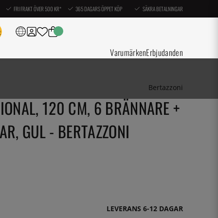
FRI FRAKT ÖVER 500 KR*
365 DAGARS ÖPPET KÖP
SÄKRA BETALNINGAR
Varumärken
Erbjudanden
Bertazzoni
IONAL, 120 CM, 6 BRÄNNARE +
AR, GUL - BERTAZZONI
LEVERANS 6-12 DAGAR