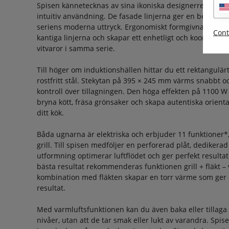
Spisen kännetecknas av sina ikoniska designerreglage,
intuitiv användning. De fasade linjerna ger en behaglig 
seriens moderna uttryck. Ergonomiskt formgivna handtag
Cont
kantiga linjerna och skapar ett enhetligt och koordiner
vitvaror i samma serie.
Till höger om induktionshällen hittar du ett rektangulärt
rostfritt stål. Stekytan på 395 × 245 mm värms snabbt och
kontroll över tillagningen. Den höga effekten på 1100 W 
bryna kött, fräsa grönsaker och skapa autentiska orienta
ditt kök.
Båda ugnarna är elektriska och erbjuder 11 funktioner*
grill. Till spisen medföljer en perforerad plåt, dedikerad 
utformning optimerar luftflödet och ger perfekt resultat
bästa resultat rekommenderas funktionen grill + fläkt – 
kombination med fläkten skapar en torr värme som ger e
resultat.
Med varmluftsfunktionen kan du även baka eller tillaga f
nivåer, utan att de tar smak eller lukt av varandra. Spis