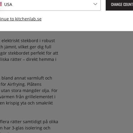
Vikt:
 ergonomiskt utformade för
CHANGE COUNT
USA
taktil upplevelse och förstärker
 speglar de karakteristiska,
inue to kitchenlab.se
Lev. artikelnummer:
PRO126G
at utseende ihop med övriga
EAN:
8050246544723
 elektriskt stekbord i robust
 jämnt, vilket ger dig full
gör stekbordet perfekt för att
liska rätter – direkt hemma i
, bland annat varmluft och
för Airfrying. Plåtens
 utan stora mängder olja. För
värmen från grillelementet i
n krispig yta och smakrikt
lera rätter samtidigt på olika
en har 3-glas isolering och