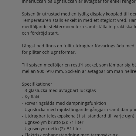
innerluckan på ugnsluckan är avtagbar för enkel rengör
Spisen är utrustad med en tydlig display kopplad till d
Temperaturen ställs enkelt in med ett steglöst vred. Hä
medföljande stektermometern samt ställa in praktiska f
och fördröjd start.
Längst ned finns en fullt utdragbar förvaringslåda me
för plåtar och ugnsformar.
Till spisen medföljer en rostfri sockel, som lämpar sig b
mellan 900–910 mm. Sockeln är avtagbar om man hellre ö
Specifikationer
- 3-glaslucka med avtagbart luckglas
- Kylfläkt
- Förvaringslåda med dämpningsfunktion
- Ugnslucka med mjukstängande gångjärn samt dämpni
- Utdragbar teleskopskena (1 st. standard till varje ugn)
- Ugnsvolym brutto (2): 71 liter
- Ugnsvolym netto (2): 51 liter
- Elektrisk enhandständning med termosäkring