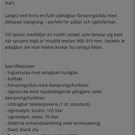
start.
Längst ned finns en fullt utdragbar förvaringslåda med
dämpad stängning – perfekt för plåtar och ugnsformar.
Till spisen medföljer en rostfri sockel, som lämpar sig bäst
när spisens höjd är inställd mellan 900–910 mm. Sockeln är
avtagbar om man hellre önskar ha synliga fötter.
Specifikationer
- 3-glaslucka med avtagbart luckglas
- Kylfläkt
- Förvaringslåda med dämpningsfunktion
- Ugnslucka med mjukstängande gångjärn samt
dämpningsfunktion
- Utdragbar teleskopskena (1 st. standard)
- Ugnsvolym, brutto: 105 liter
- Ugnsvolym, netto: 79 liter
- Elektrisk enhandständning med termosäkring
- Svart, blank yta