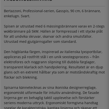
Bertazzoni, Professional-serien, Gasspis, 90 cm, 6 brännare,
enkelugn. Svart.
Spisen är utrustad med 6 mässingsbrännare varav en 2-stegs
wokbrännare på 5kW. Hällen är formpressad i ett stycke plåt
för att undvika skruvar, skarvar och andra smutsfällor.
Utrustad med gjutgärnsgaller som standard.
Den högblanka färgen, inspirerad av italienska lyxsportbilar,
appliceras på rostfritt stål i en unik sexstegsprocess – från
elektrofores och noggrann slipning till dubbla färglager,
transparent klarlack och handpolering. Resultatet är en djup
glans och en extremt hållbar yta som är motståndskraftig mot
fläckar och blekning.
Spisarna kännetecknas av sina ikoniska designerreglage,
ergonomiskt utformade för intuitiv användning. De fasade
linjerna ger en behaglig taktil upplevelse och förstärker
seriens moderna uttryck. Ergonomiskt formgivna handtag
speglar de karakteristiska, kantiga linjerna och skapar ett