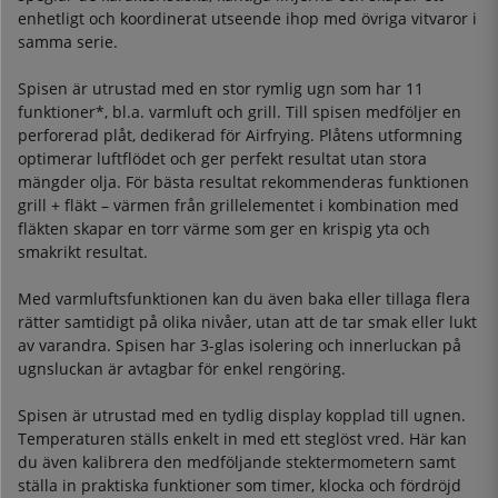
enhetligt och koordinerat utseende ihop med övriga vitvaror i
samma serie.
Spisen är utrustad med en stor rymlig ugn som har 11
funktioner*, bl.a. varmluft och grill. Till spisen medföljer en
perforerad plåt, dedikerad för Airfrying. Plåtens utformning
optimerar luftflödet och ger perfekt resultat utan stora
mängder olja. För bästa resultat rekommenderas funktionen
grill + fläkt – värmen från grillelementet i kombination med
fläkten skapar en torr värme som ger en krispig yta och
smakrikt resultat.
Med varmluftsfunktionen kan du även baka eller tillaga flera
rätter samtidigt på olika nivåer, utan att de tar smak eller lukt
av varandra. Spisen har 3-glas isolering och innerluckan på
ugnsluckan är avtagbar för enkel rengöring.
Spisen är utrustad med en tydlig display kopplad till ugnen.
Temperaturen ställs enkelt in med ett steglöst vred. Här kan
du även kalibrera den medföljande stektermometern samt
ställa in praktiska funktioner som timer, klocka och fördröjd