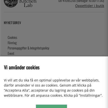
08-41095200 (vardagar 10.00-17.00)
Öppettider i butik
NYHETSBREV
Cookies
Företag
Personuppgifter & Integritetspolicy
Event
Köpvillkor
Om oss
Vi använder cookies
Presentkort
Våra butiker
Vi vill att du ska få en optimal upplevelse av vår webbplats,
därför använder vi oss av cookies. Genom att klicka på
”Acceptera Alla”, accepterar du lagring av cookies på din
2026 KitchenLab AB
webbläsare. För att anpassa cookies, klicka på ”Inställningar”.