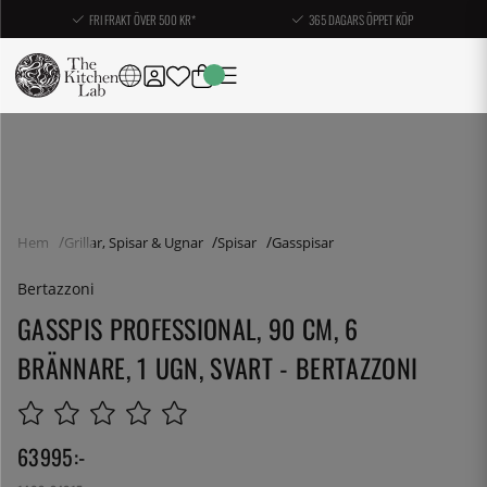
FRI FRAKT ÖVER 500 KR*
365 DAGARS ÖPPET KÖP
Hem
Grillar, Spisar & Ugnar
Spisar
Gasspisar
Bertazzoni
GASSPIS PROFESSIONAL, 90 CM, 6
BRÄNNARE, 1 UGN, SVART - BERTAZZONI
63995
:-