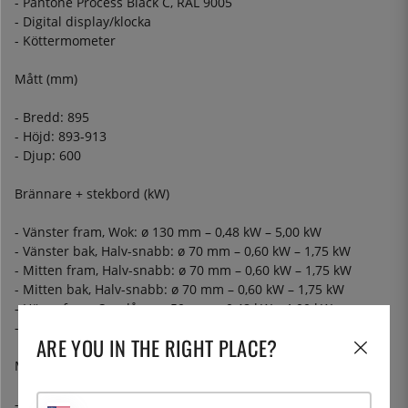
- Pantone Process Black C, RAL 9005
- Digital display/klocka
- Köttermometer
Mått (mm)
- Bredd: 895
- Höjd: 893-913
- Djup: 600
Brännare + stekbord (kW)
- Vänster fram, Wok: ø 130 mm – 0,48 kW – 5,00 kW
- Vänster bak, Halv-snabb: ø 70 mm – 0,60 kW – 1,75 kW
- Mitten fram, Halv-snabb: ø 70 mm – 0,60 kW – 1,75 kW
- Mitten bak, Halv-snabb: ø 70 mm – 0,60 kW – 1,75 kW
- Höger fram, Sparlåga: ø 50 mm – 0,48 kW – 1,00 kW
- Höger bak, Snabb: ø 95 mm – 1,05 kW – 3,00 kW
ARE YOU IN THE RIGHT PLACE?
Medföljande tillbehör
- 2 st galler