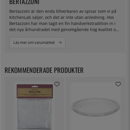
BERTAZZONI
Bertazzoni är den enda tillverkaren av spisar som vi på
KitchenLab säljer, och det är inte utan anledning. Hos
Bertazzoni har man tagit en fin handverkstradition in i
det nya århundradet med genomgående hög kvalitet och
ingenjörskonst. Sedan de började tillverkningen i slutet
av 1800-talet har mycket hänt när det kommer till
Läs mer om varumärket
spisar, och Bertazzoni har på ett snyggt sätt kombinerat
en klassisk utformning med smarta tekniska lösningar.
Deras spisar kännetecknas av en vacker design och
enastående funktionalitet. Hos oss hittar du modeller
REKOMMENDERADE PRODUKTER
med både gas och induktion i flera färger och modeller