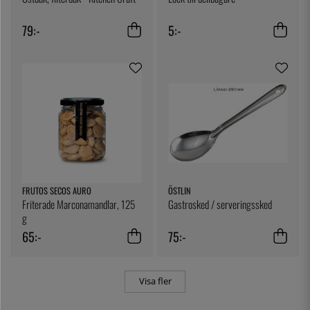
79:-
5:-
FRUTOS SECOS AURO
ÖSTLIN
Friterade Marconamandlar, 125
Gastrosked / serveringssked
g
65:-
75:-
Visa fler