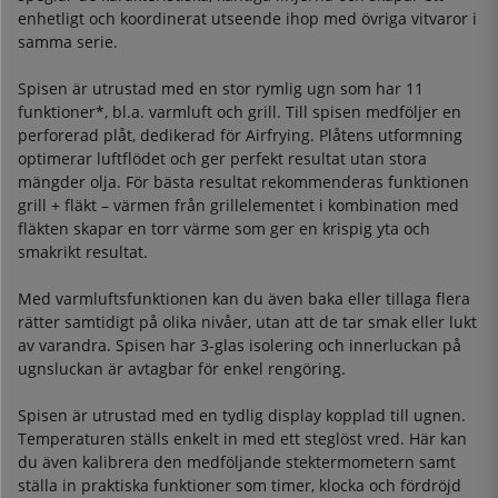
enhetligt och koordinerat utseende ihop med övriga vitvaror i
samma serie.
Spisen är utrustad med en stor rymlig ugn som har 11
funktioner*, bl.a. varmluft och grill. Till spisen medföljer en
perforerad plåt, dedikerad för Airfrying. Plåtens utformning
optimerar luftflödet och ger perfekt resultat utan stora
mängder olja. För bästa resultat rekommenderas funktionen
grill + fläkt – värmen från grillelementet i kombination med
fläkten skapar en torr värme som ger en krispig yta och
smakrikt resultat.
Med varmluftsfunktionen kan du även baka eller tillaga flera
rätter samtidigt på olika nivåer, utan att de tar smak eller lukt
av varandra. Spisen har 3-glas isolering och innerluckan på
ugnsluckan är avtagbar för enkel rengöring.
Spisen är utrustad med en tydlig display kopplad till ugnen.
Temperaturen ställs enkelt in med ett steglöst vred. Här kan
du även kalibrera den medföljande stektermometern samt
ställa in praktiska funktioner som timer, klocka och fördröjd