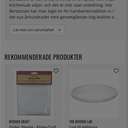
KitchenLab säljer, och det är inte utan anledning. Hos
Bertazzoni har man tagit en fin handverkstradition in i
det nya århundradet med genomgående hög kvalitet och
ingenjörskonst. Sedan de började tillverkningen i slutet
av 1800-talet har mycket hänt när det kommer till
Läs mer om varumärket
spisar, och Bertazzoni har på ett snyggt sätt kombinerat
en klassisk utformning med smarta tekniska lösningar.
Deras spisar kännetecknas av en vacker design och
enastående funktionalitet. Hos oss hittar du modeller
REKOMMENDERADE PRODUKTER
med både gas och induktion i flera färger och modeller
KITCHEN CRAFT
THE KITCHEN LAB
Ostduk, filterduk - Kitchen Craft
Lock till delibägare