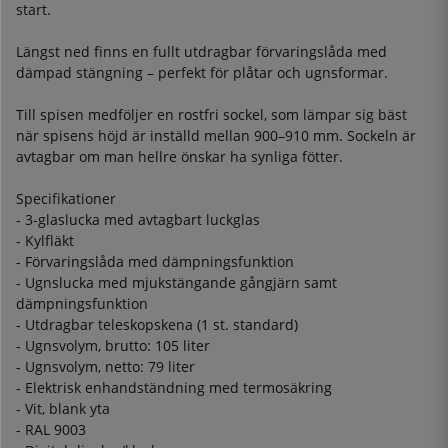
start.
Längst ned finns en fullt utdragbar förvaringslåda med
dämpad stängning – perfekt för plåtar och ugnsformar.
Till spisen medföljer en rostfri sockel, som lämpar sig bäst
när spisens höjd är inställd mellan 900–910 mm. Sockeln är
avtagbar om man hellre önskar ha synliga fötter.
Specifikationer
- 3-glaslucka med avtagbart luckglas
- Kylfläkt
- Förvaringslåda med dämpningsfunktion
- Ugnslucka med mjukstängande gångjärn samt
dämpningsfunktion
- Utdragbar teleskopskena (1 st. standard)
- Ugnsvolym, brutto: 105 liter
- Ugnsvolym, netto: 79 liter
- Elektrisk enhandständning med termosäkring
- Vit, blank yta
- RAL 9003