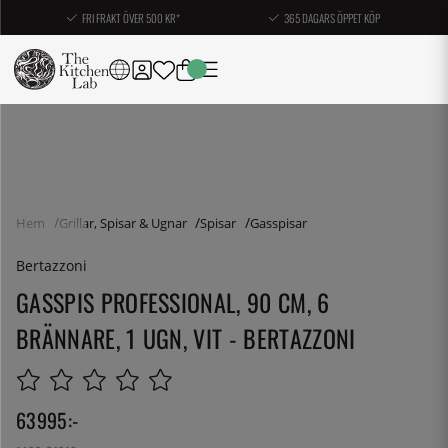
FRI FRAKT ÖVER 500 KR*
365 DAGARS ÖPPET KÖP
Hem
Grillar, Spisar & Ugnar
Spisar
Gasspisar
Bertazzoni
GASSPIS PROFESSIONAL, 90 CM, 6
BRÄNNARE, 1 UGN, VIT - BERTAZZONI
63995
:-