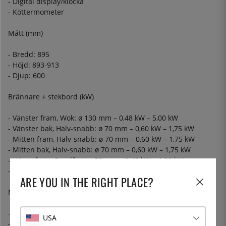
- Digital display/klocka
- Köttermometer
Mått (mm)
- Bredd: 895
- Höjd: 893-913
- Djup: 600
Brännare + stekbord (kW)
- Vänster fram, Wok: ø 130 mm – 0,48 kW – 5,00 kW
- Vänster bak, Halv-snabb: ø 70 mm – 0,60 kW – 1,75 kW
- Mitten fram, Halv-snabb: ø 70 mm – 0,60 kW – 1,75 kW
- Mitten bak, Halv-snabb: ø 70 mm – 0,60 kW – 1,75 kW
- Höger fram, Sparlåga: ø 50 mm – 0,48 kW – 1,00 kW
- Höger bak, Snabb: ø 95 mm – 1,05 kW – 3,00 kW
ARE YOU IN THE RIGHT PLACE?
Medföljande tillbehör
- 2 st galler
USA
- 1 st teleskopskena + tillhörande handtag