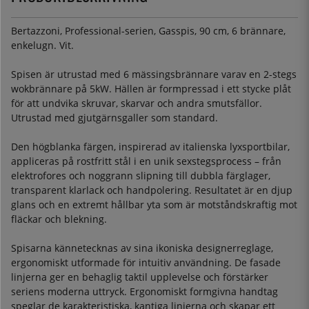
Bertazzoni, Professional-serien, Gasspis, 90 cm, 6 brännare,
enkelugn. Vit.
Spisen är utrustad med 6 mässingsbrännare varav en 2-stegs
wokbrännare på 5kW. Hällen är formpressad i ett stycke plåt
för att undvika skruvar, skarvar och andra smutsfällor.
Utrustad med gjutgärnsgaller som standard.
Den högblanka färgen, inspirerad av italienska lyxsportbilar,
appliceras på rostfritt stål i en unik sexstegsprocess – från
elektrofores och noggrann slipning till dubbla färglager,
transparent klarlack och handpolering. Resultatet är en djup
glans och en extremt hållbar yta som är motståndskraftig mot
fläckar och blekning.
Spisarna kännetecknas av sina ikoniska designerreglage,
ergonomiskt utformade för intuitiv användning. De fasade
linjerna ger en behaglig taktil upplevelse och förstärker
seriens moderna uttryck. Ergonomiskt formgivna handtag
speglar de karakteristiska, kantiga linjerna och skapar ett