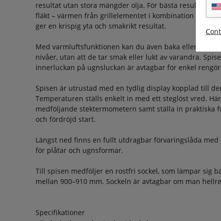
resultat utan stora mängder olja. För bästa resultat re
fläkt – värmen från grillelementet i kombination med f
ger en krispig yta och smakrikt resultat.
Cont
Med varmluftsfunktionen kan du även baka eller tillaga f
nivåer, utan att de tar smak eller lukt av varandra. Spis
innerluckan på ugnsluckan är avtagbar för enkel rengör
Spisen är utrustad med en tydlig display kopplad till d
Temperaturen ställs enkelt in med ett steglöst vred. Hä
medföljande stektermometern samt ställa in praktiska f
och fördröjd start.
Längst ned finns en fullt utdragbar förvaringslåda me
för plåtar och ugnsformar.
Till spisen medföljer en rostfri sockel, som lämpar sig b
mellan 900–910 mm. Sockeln är avtagbar om man hellre ö
Specifikationer