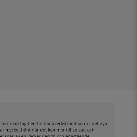
 har man tagit en fin handverkstradition in i det nya
ar mycket hänt när det kommer till spisar, och
etecknas av en vacker design och enastående