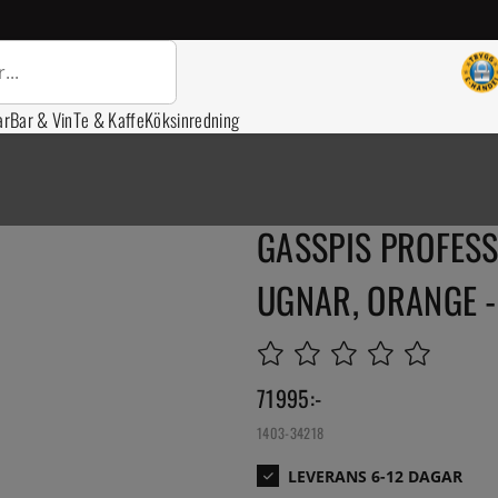
ar
Bar & Vin
Te & Kaffe
Köksinredning
GASSPIS PROFESS
UGNAR, ORANGE -
71995
:-
1403-34218