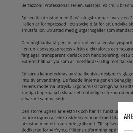
Bertazzoni, Professional-serien, Gasspis, 90 cm, 6 brän
Spisen är utrustad med 6 mässingsbrännare varav en 2
Hällen är formpressad i ett stycke plåt för att undvika s
smutsfällor. Utrustad med gjutgärnsgaller som standar
Den högblanka färgen, inspirerad av italienska lyxsportbil
i en unik sexstegsprocess – från elektrofores och noggra
färglager, transparent klarlack och handpolering. Resul
extremt hållbar yta som är motståndskraftig mot fläckar
Spisarna kännetecknas av sina ikoniska designerreglag
intuitiv användning. De fasade linjerna ger en behaglig 
seriens moderna uttryck. Ergonomiskt formgivna handtag
kantiga linjerna och skapar ett enhetligt och koordiner
vitvaror i samma serie.
Den större ugnen är elektrisk och har 11 funktioner*, bl.
ARE
mindre ugnen är elektrisk konventionell med bl.a. överv
utrustad med ett roterande grillspett. Till spisen medföl
dedikerad för Airfrying. Plåtens utformning optimerar lu