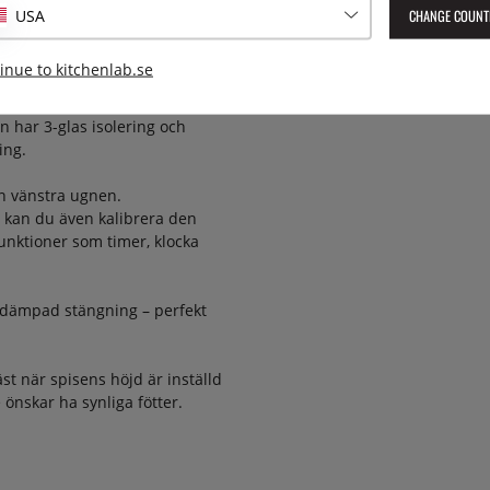
Vikt:
kommenderas funktionen grill +
CHANGE COUNT
USA
läkten skapar en torr värme som
inue to kitchenlab.se
Lev. artikelnummer:
PRO96L2
EAN:
8050246546451
lera rätter samtidigt på olika
en har 3-glas isolering och
ing.
en vänstra ugnen.
r kan du även kalibrera den
unktioner som timer, klocka
d dämpad stängning – perfekt
äst när spisens höjd är inställd
nskar ha synliga fötter.