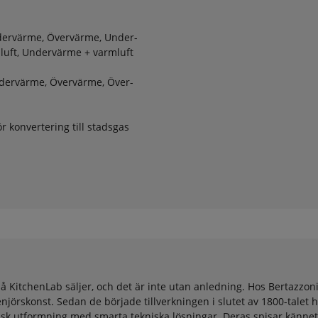
ndervärme, Övervärme, Under-
rmluft, Undervärme + varmluft
ndervärme, Övervärme, Över-
ör konvertering till stadsgas
å KitchenLab säljer, och det är inte utan anledning. Hos Bertazzoni
rskonst. Sedan de började tillverkningen i slutet av 1800-talet h
ssisk utformning med smarta tekniska lösningar. Deras spisar känn