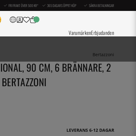
FRI FRAKT ÖVER 500 KR*
365 DAGARS ÖPPET KÖP
SÄKRA BETALNINGAR
Varumärken
Erbjudanden
Bertazzoni
IONAL, 90 CM, 6 BRÄNNARE, 2
 BERTAZZONI
LEVERANS 6-12 DAGAR