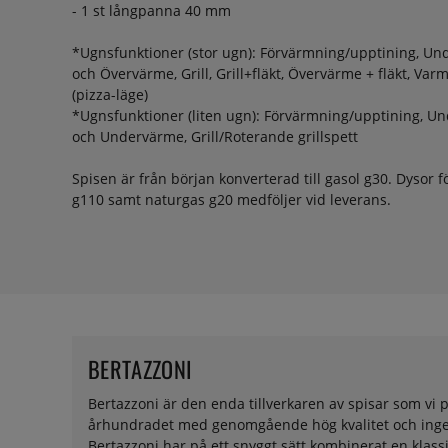
- 1 st långpanna 40 mm
*Ugnsfunktioner (stor ugn): Förvärmning/upptining, U
och Övervärme, Grill, Grill+fläkt, Övervärme + fläkt, Va
(pizza-läge)
*Ugnsfunktioner (liten ugn): Förvärmning/upptining, U
och Undervärme, Grill/Roterande grillspett
Spisen är från början konverterad till gasol g30. Dysor f
g110 samt naturgas g20 medföljer vid leverans.
BERTAZZONI
Bertazzoni är den enda tillverkaren av spisar som vi p
århundradet med genomgående hög kvalitet och ingenjö
Bertazzoni har på ett snyggt sätt kombinerat en kla