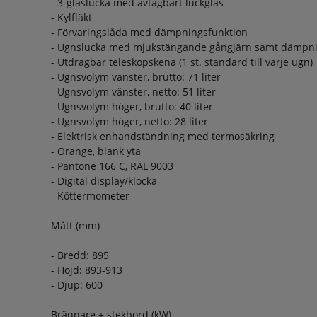
- 3-glaslucka med avtagbart luckglas
- Kylfläkt
- Förvaringslåda med dämpningsfunktion
- Ugnslucka med mjukstängande gångjärn samt dämpni
- Utdragbar teleskopskena (1 st. standard till varje ugn)
- Ugnsvolym vänster, brutto: 71 liter
- Ugnsvolym vänster, netto: 51 liter
- Ugnsvolym höger, brutto: 40 liter
- Ugnsvolym höger, netto: 28 liter
- Elektrisk enhandständning med termosäkring
- Orange, blank yta
- Pantone 166 C, RAL 9003
- Digital display/klocka
- Köttermometer
Mått (mm)
- Bredd: 895
- Höjd: 893-913
- Djup: 600
Brännare + stekbord (kW)