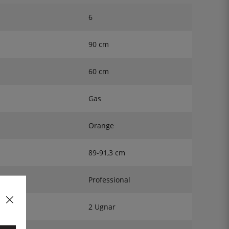
6
90 cm
60 cm
Gas
Orange
89-91,3 cm
Professional
2 Ugnar