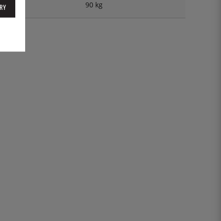
90 kg
RY
EART2