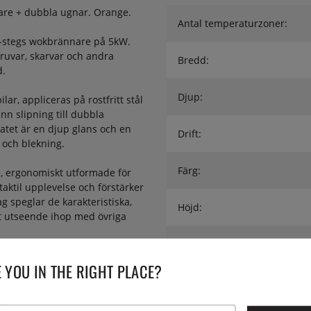
nare + dubbla ugnar. Orange.
Antal temperaturzoner:
-stegs wokbrännare på 5kW.
kruvar, skarvar och andra
Bredd:
d.
Djup:
ar, appliceras på rostfritt stål
nn slipning till dubbla
tatet är en djup glans och en
Drift:
 och blekning.
Färg:
e, ergonomiskt utformade för
taktil upplevelse och förstärker
 speglar de karakteristiska,
Höjd:
at utseende ihop med övriga
Serie:
a. varmluft och grill. Den
 YOU IN THE RIGHT PLACE?
ärme och grill. Den är även
Utförande:
jer en perforerad plåt,
ftflödet och ger perfekt