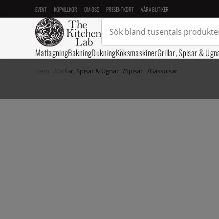
EVENT
KÖPVILLKOR
OM OSS
PRESENTKORT
VÅRA BUTIKER
Matlagning
Bakning
Dukning
Köksmaskiner
Grillar, Spisar & Ugn
Hem
Grillar, Spisar & Ugnar
Spisar
Gasspisar