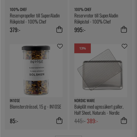
100% CHEF
100% CHEF
Reservpropeller till SuperAladin
Reservrotor till SuperAladin
Rökpistol - 100% Chef
Rökpistol - 100% Chef
379:-
995:-
13
%
IN10SE
NORDIC WARE
Blomsterströssel, 15 g - IN10SE
Bakplåt med ugnssäkert galler,
Half Sheet, Naturals - Nordic
Ware
85:-
445:-
389:-