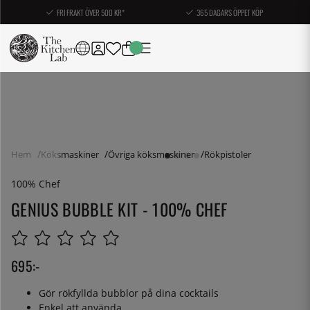
FRI FRAKT ÖVER 500 KR*
365 DAGARS ÖPPET KÖP
Hem
Köksmaskiner
Övriga köksmaskiner
Rökpistoler
100% Chef
GENIUS BUBBLE KIT - 100% CHEF
695
:-
Gör rökfyllda bubblor på dina cocktails
Enkel att använda