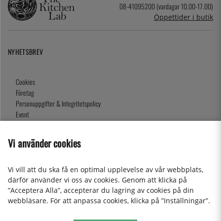
08-41095200 (vardagar 10.00-17.00)
Öppettider i butik
NYHETSBREV
Cookies
Företag
Personuppgifter & Integritetspolicy
Event
Köpvillkor
Om oss
Vi använder cookies
Presentkort
Våra butiker
Vi vill att du ska få en optimal upplevelse av vår webbplats,
därför använder vi oss av cookies. Genom att klicka på
”Acceptera Alla”, accepterar du lagring av cookies på din
2026 KitchenLab AB
webbläsare. För att anpassa cookies, klicka på ”Inställningar”.