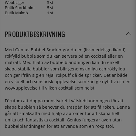
Webblager
5 st
Butik Stockholm
5 st
Butik Malmö
1 st
PRODUKTBESKRIVNING
Med Genius Bubbel Smoker gör du en (livsmedelsgodkänd)
rökfylld bubbla som du kan servera på en cocktail eller en
maträtt. Med hjälp av bubbelblandningen kan du enkelt
skapa stabila bubblor som blir genomskinliga och rökfyllda
och ger ifrån sig en rejäl rökpuff då de spricker. Det är både
en visuell och sensorisk upplevelse som kan ge nytt liv och en
wow-upplevelse till vilken cocktail som helst.
Förutom att doppa munstycket i vätskeblandningen för att
skapa bubblan så behöver du träspån för att få röken. Denna
går att smaksätta med hjälp av aromer för att skapa helt
unika och fantastiska cocktail. Genius fungerar även utan
bubbelblandningen för att använda som en rökpistol.