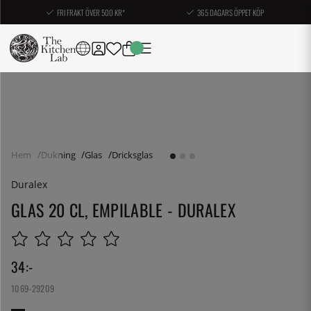
FRI FRAKT ÖVER 500 KR*
365 DAGARS ÖPPET KÖP
Hem
Dukning
Glas
Dricksglas
Duralex
GLAS 20 CL, EMPILABLE - DURALEX
34
:-
1069-29209