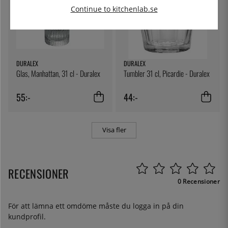
Continue to kitchenlab.se
DURALEX
DURALEX
Glas, Manhattan, 31 cl - Duralex
Tumbler 31 cl, Picardie - Duralex
55:-
44:-
Visa fler
RECENSIONER
0 Recensioner
För att lämna ett omdöme måste du
logga in
på din
kundprofil.