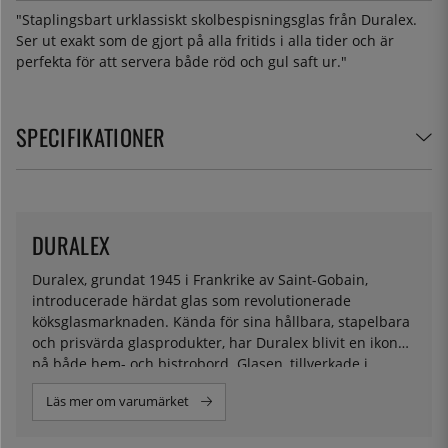
"Staplingsbart urklassiskt skolbespisningsglas från Duralex.
Ser ut exakt som de gjort på alla fritids i alla tider och är
perfekta för att servera både röd och gul saft ur."
SPECIFIKATIONER
DURALEX
Duralex, grundat 1945 i Frankrike av Saint-Gobain,
introducerade härdat glas som revolutionerade
köksglasmarknaden. Kända för sina hållbara, stapelbara
och prisvärda glasprodukter, har Duralex blivit en ikon
på både hem- och bistrobord. Glasen, tillverkade i
Frankrike, har förblivit populära genom generationer och
Läs mer om varumärket
symboliserar ett enkelt och glädjefyllt vardagsliv. Duralex
fortsätter att erbjuda funktionella och tidlösa produkter,
vilket gör dem till en pålitlig följeslagare i alla kök.