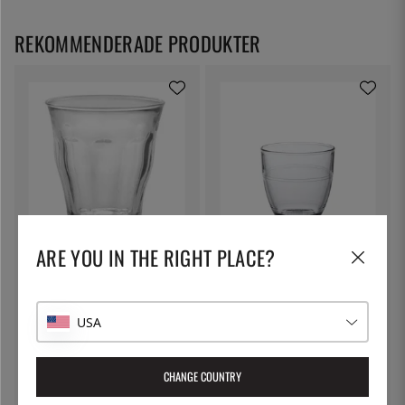
REKOMMENDERADE PRODUKTER
DURALEX
DURALEX
ARE YOU IN THE RIGHT PLACE?
Tumbler 20 cl, Picardie - Duralex
Tumbler 16 cl, Gigogne - Duralex
35:-
24:-
USA
CHANGE COUNTRY