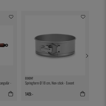
EXXENT
BONNA
angulär -
Springform Ø 18 cm, Non-stick - Exxent
Tallrik
149:-
179:-