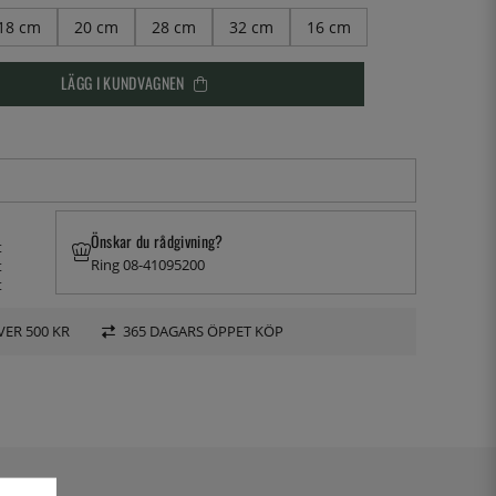
18 cm
20 cm
28 cm
32 cm
16 cm
LÄGG I KUNDVAGNEN
Önskar du rådgivning?
t
Ring 08-41095200
t
t
VER 500 KR
365 DAGARS ÖPPET KÖP