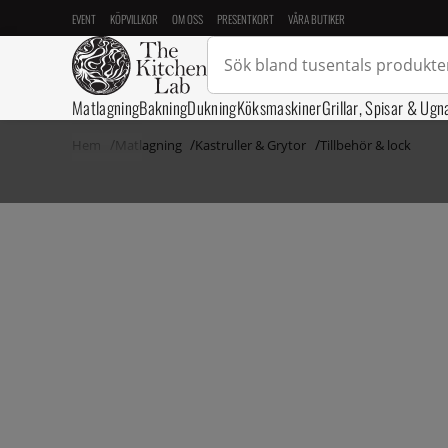
EVENT
KÖPVILLKOR
OM OSS
PRESENTKORT
VÅRA BUTIKER
Matlagning
Bakning
Dukning
Köksmaskiner
Grillar, Spisar & Ugn
Hem
Matlagning
Kastruller & Grytor
Tillbehör & lock