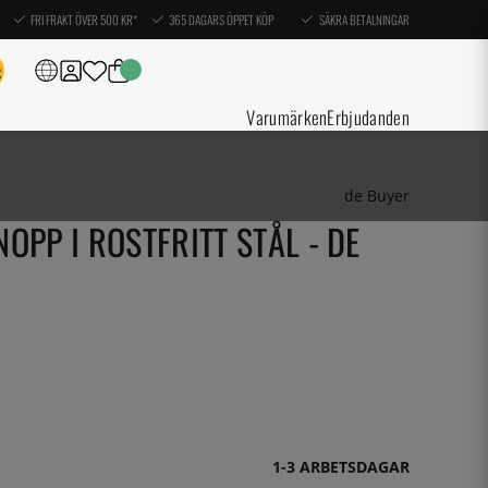
FRI FRAKT ÖVER 500 KR*
365 DAGARS ÖPPET KÖP
SÄKRA BETALNINGAR
Varumärken
Erbjudanden
de Buyer
OPP I ROSTFRITT STÅL - DE
1-3 ARBETSDAGAR