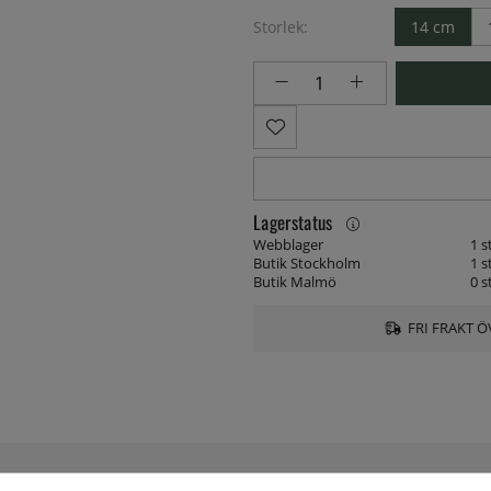
Storlek:
14 cm
Lagerstatus
Webblager
1 s
Butik Stockholm
1 s
Butik Malmö
0 s
FRI FRAKT Ö