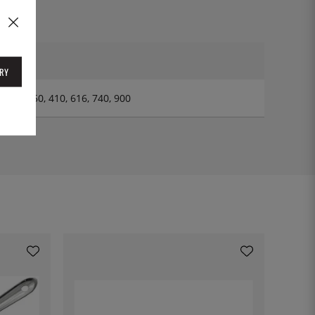
RY
, 328, 350, 410, 616, 740, 900