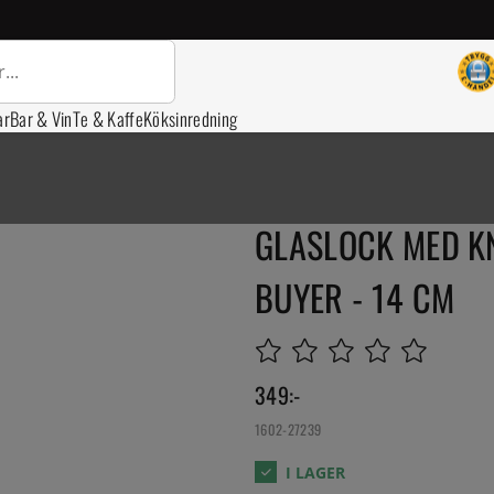
ar
Bar & Vin
Te & Kaffe
Köksinredning
GLASLOCK MED KN
BUYER - 14 CM
349
:-
1602-27239