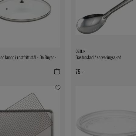
ÖSTLIN
d knopp i rostfritt stål - De Buyer -
Gastrosked / serveringssked
75:-