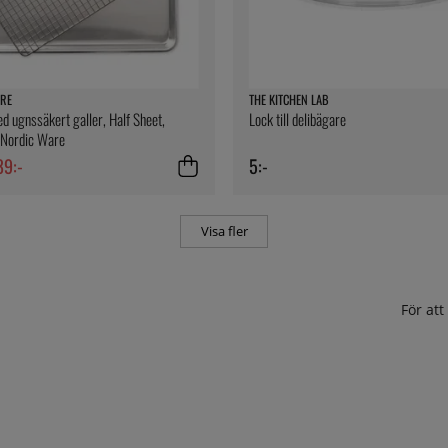
RE
THE KITCHEN LAB
d ugnssäkert galler, Half Sheet,
Lock till delibägare
 Nordic Ware
89:-
5:-
Visa fler
För at