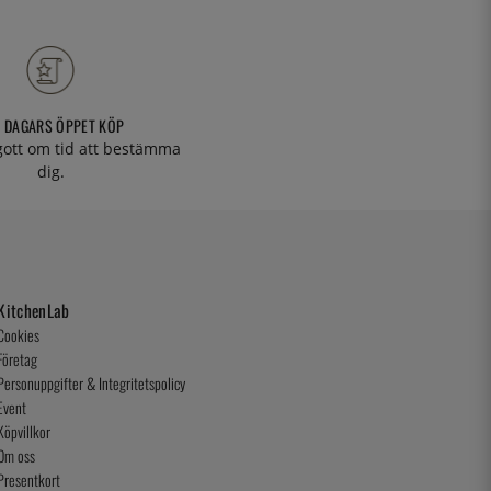
 DAGARS ÖPPET KÖP
 gott om tid att bestämma
dig.
KitchenLab
Cookies
Företag
Personuppgifter & Integritetspolicy
Event
Köpvillkor
Om oss
Presentkort