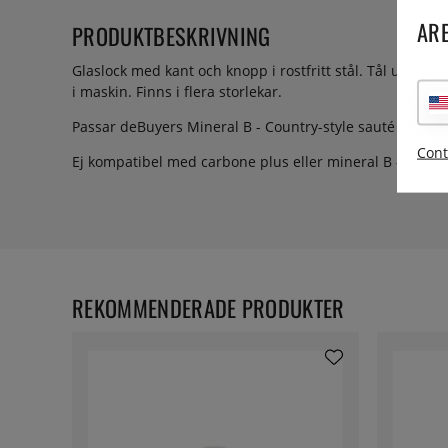
ARE
PRODUKTBESKRIVNING
Glaslock med kant och knopp i rostfritt stål. Tål ugn upp
i maskin. Finns i flera storlekar.
Passar deBuyers Mineral B - Country-style sauté pans 
Cont
Ej kompatibel med carbone plus eller mineral B - stekp
REKOMMENDERADE PRODUKTER