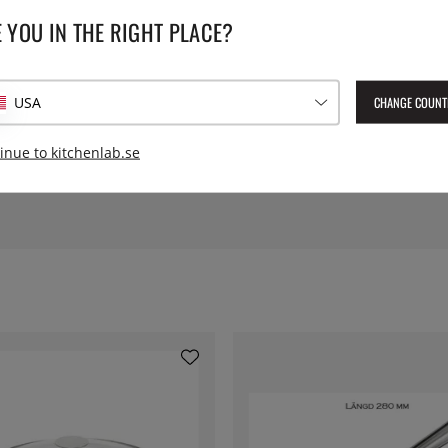
 YOU IN THE RIGHT PLACE?
SPECIFIKATIONER
 till 200°C och kan även diskas
Material:
Glas
CHANGE COUNT
USA
och woks.
Vikt:
0, 240
inue to kitchenlab.se
annor.