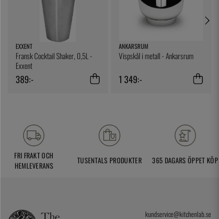
EXXENT
ANKARSRUM
Fransk Cocktail Shaker, 0,5L -
Vispskål i metall - Ankarsrum
Exxent
389:-
1 349:-
FRI FRAKT OCH
TUSENTALS PRODUKTER
365 DAGARS ÖPPET KÖP
HEMLEVERANS
kundservice@kitchenlab.se