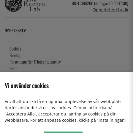
08-41095200 (vardagar 10.00-17.00)
Öppettider i butik
NYHETSBREV
Cookies
Företag
Personuppgifter & Integritetspolicy
Event
Köpvillkor
Om oss
Vi använder cookies
Presentkort
Våra butiker
Vi vill att du ska få en optimal upplevelse av vår webbplats,
därför använder vi oss av cookies. Genom att klicka på
”Acceptera Alla”, accepterar du lagring av cookies på din
2026 KitchenLab AB
webbläsare. För att anpassa cookies, klicka på ”Inställningar”.