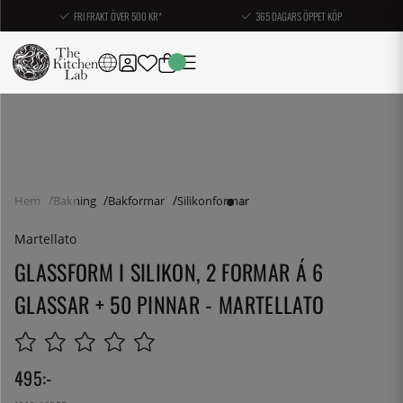
FRI FRAKT ÖVER 500 KR*
365 DAGARS ÖPPET KÖP
Hem
Bakning
Bakformar
Silikonformar
Martellato
GLASSFORM I SILIKON, 2 FORMAR Á 6
GLASSAR + 50 PINNAR - MARTELLATO
495
:-