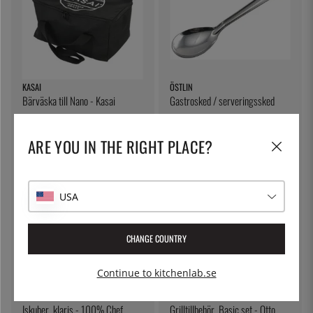
KASAI
ÖSTLIN
Bärväska till Nano - Kasai
Gastrosked / serveringssked
995:-
75:-
ARE YOU IN THE RIGHT PLACE?
USA
CHANGE COUNTRY
Continue to kitchenlab.se
100% CHEF
OTTO WILDE
Iskuber, klaris - 100% Chef
Grilltillbehör, Basic set - Otto