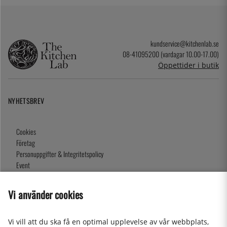
kundservice@kitchenlab.se
08-41095200 (vardagar 10.00-17.00)
Öppettider i butik
NYHETSBREV
Cookies
Företag
Personuppgifter & Integritetspolicy
Event
Köpvillkor
Om oss
Vi använder cookies
Presentkort
Våra butiker
Vi vill att du ska få en optimal upplevelse av vår webbplats,