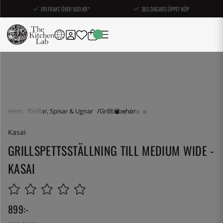
FRI FRAKT ÖVER 500 KR*
365 DAGARS ÖPPET KÖP
Hem
Grillar, Spisar & Ugnar
Grilltillbehör
Kasai
GRILLSPETTSSTÄLLNING TILL MEDIUM WIDE -
KASAI
899
:-