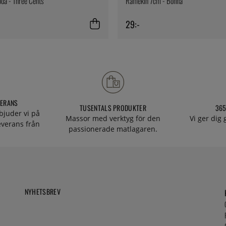
oda - Three Cents
Ramekin 7cm - Bonna
29:-
VERANS
TUSENTALS PRODUKTER
365
bjuder vi på
Massor med verktyg för den
Vi ger dig
everans från
passionerade matlagaren.
NYHETSBREV