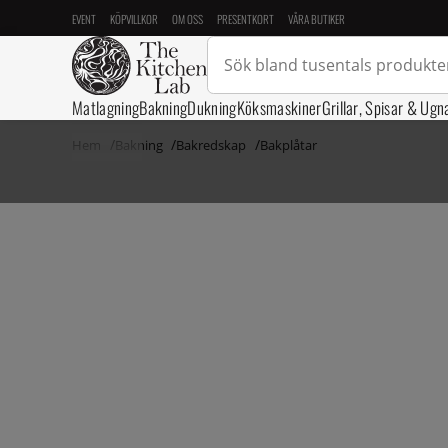
EVENT
KÖPVILLKOR
OM OSS
PRESENTKORT
VÅRA BUTIKER
Matlagning
Bakning
Dukning
Köksmaskiner
Grillar, Spisar & Ugn
Hem
Bakning
Bakredskap
Bakplåtar