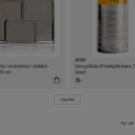
SIEVERT
cka / servicebricka / stekbleck -
Liten gasflaska till handyjetbrännare, 
x18 mm
Sievert
79:-
Visa fler
För at