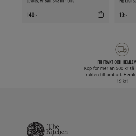
Levitas, Hi-Ball, 343 ml - Onis
Fig Leaf S
140:-
19:-
FRI FRAKT OCH HEMLE
Köp för mer än 500 kr så 
frakten till ombud. Heml
19 kr!