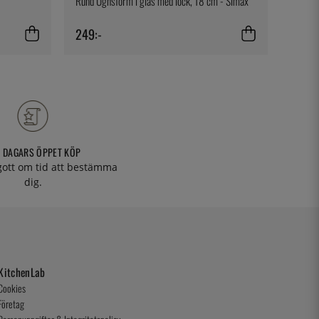
Rund Ugnsform i glas med lock, 18 cm - Simax
Kaffeko
249:-
79:-
 DAGARS ÖPPET KÖP
 gott om tid att bestämma
dig.
KitchenLab
Cookies
Företag