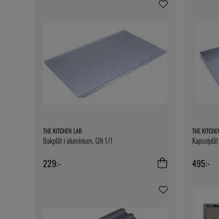
THE KITCHEN LAB
THE KITCHE
Bakplåt i aluminium, GN 1/1
Kapselplåt
229:-
495:-