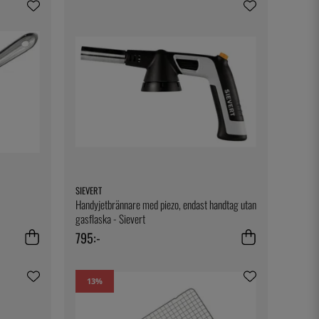
SIEVERT
Handyjetbrännare med piezo, endast handtag utan
gasflaska - Sievert
795:-
13
%