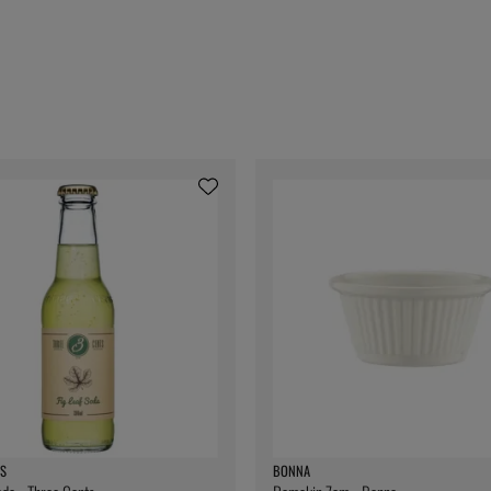
S
BONNA