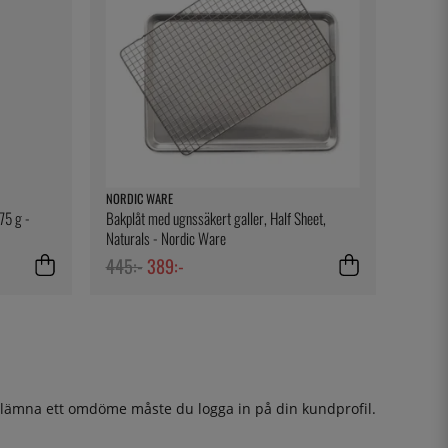
NORDIC WARE
175 g -
Bakplåt med ugnssäkert galler, Half Sheet,
Naturals - Nordic Ware
445:-
389:-
t lämna ett omdöme måste du
logga in
på din kundprofil.