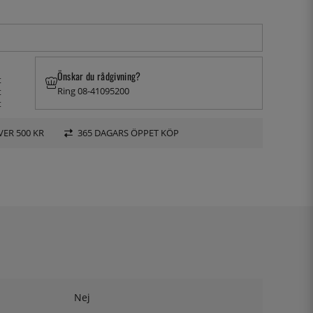
Önskar du rådgivning?
t
Ring 08-41095200
t
t
VER 500 KR
365 DAGARS ÖPPET KÖP
Nej