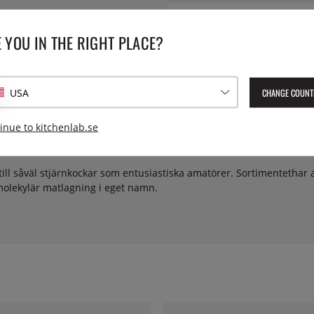
Material:
 YOU IN THE RIGHT PLACE?
CHANGE COUNT
USA
inue to kitchenlab.se
till såväl stjärnkockar som entusiastiska amatörer. Sortimentethar all
 molekylär matlagning i eget namn.