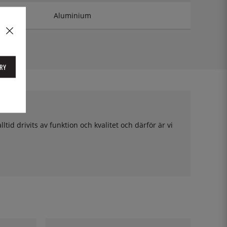
Aluminium
RY
tid drivits av funktion och kvalitet och därför är vi