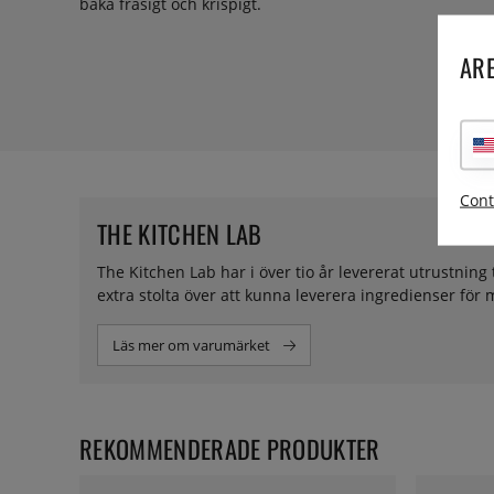
baka frasigt och krispigt.
ARE
Cont
THE KITCHEN LAB
The Kitchen Lab har i över tio år levererat utrustning 
extra stolta över att kunna leverera ingredienser för
Läs mer om varumärket
REKOMMENDERADE PRODUKTER