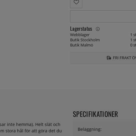
Lagerstatus
Webblager
1 s
Butik Stockholm
1 s
Butik Malmö
0 s
FRI FRAKT Ö
SPECIFIKATIONER
sar inte hemma). Helt slät och
Beläggning:
 stora hål för att göra det du