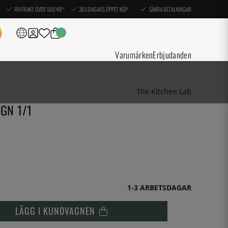
FRI FRAKT ÖVER 500 KR*
365 DAGARS ÖPPET KÖP
SÄKRA BETALNINGAR
Varumärken
Erbjudanden
The Kitchen Lab
 GN 1/1
1-3 ARBETSDAGAR
LÄGG I KUNDVAGNEN