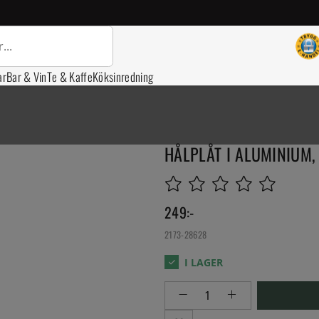
ar
Bar & Vin
Te & Kaffe
Köksinredning
HÅLPLÅT I ALUMINIUM,
249
:-
2173-28628