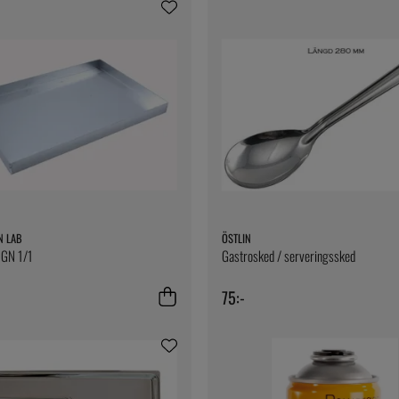
N LAB
ÖSTLIN
 GN 1/1
Gastrosked / serveringssked
75:-