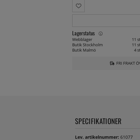
Lagerstatus
Webblager
11 s
Butik Stockholm
11 s
Butik Malmö
4 s
FRI FRAKT Ö
SPECIFIKATIONER
Lev. artikelnummer:
61077