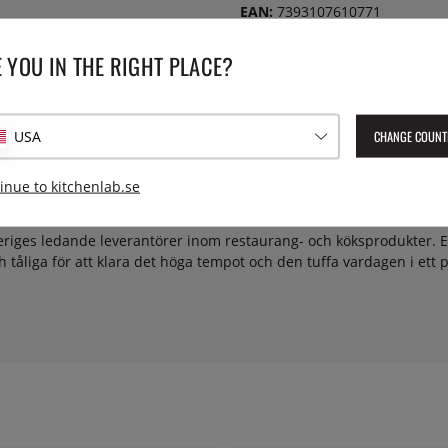
EAN:
7393107610771
 YOU IN THE RIGHT PLACE?
CHANGE COUNT
USA
inue to kitchenlab.se
riges ledande leverantörer inom restaurang- och köksprodukter. E
ch tåliga för att klara det höga tempot och den tuffa vardagen i ett p