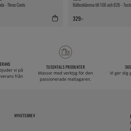
oda - Three Cents
Bältesklämma till 106 och 826 - Test
329:-
VERANS
TUSENTALS PRODUKTER
365
bjuder vi på
Massor med verktyg för den
Vi ger dig
everans från
passionerade matlagaren.
NYHETSBREV