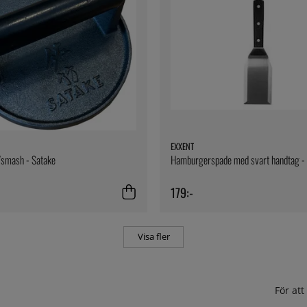
EXXENT
/smash - Satake
Hamburgerspade med svart handtag - 
179:-
Visa fler
För at