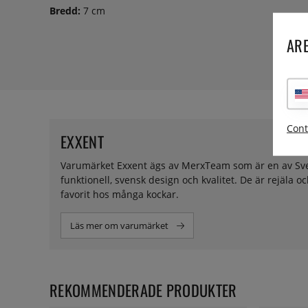
Bredd:
7 cm
ARE
Cont
EXXENT
Varumärket Exxent ägs av MerxTeam som är en av Sve
funktionell, svensk design och kvalitet. De är rejäla o
favorit hos många kockar.
Läs mer om varumärket
REKOMMENDERADE PRODUKTER