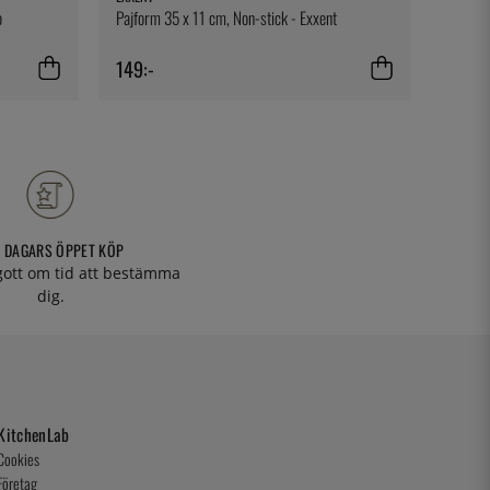
o
Pajform 35 x 11 cm, Non-stick - Exxent
Tallrik
149:-
179:-
 DAGARS ÖPPET KÖP
 gott om tid att bestämma
dig.
KitchenLab
Cookies
Företag