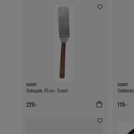
EXXENT
EXXENT
Stekspade, 45 cm - Exxent
Stekbordss
229:-
119:-