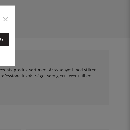
RY
xxents produktsortiment är synonymt med stilren,
rofessionellt kök. Något som gjort Exxent till en