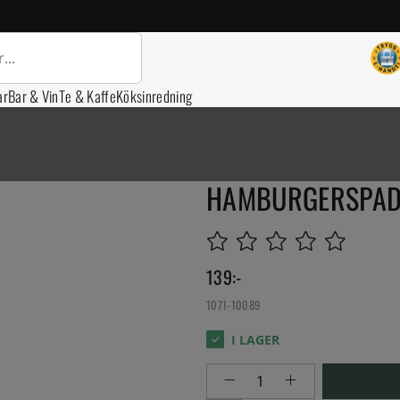
ar
Bar & Vin
Te & Kaffe
Köksinredning
HAMBURGERSPADE
139
:-
1071-10089