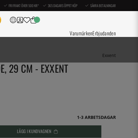
FRI FRAKT ÖVER 500 KR*
365 DAGARS ÖPPET KÖP
SÄKRA BETALNINGAR
Varumärken
Erbjudanden
Exxent
, 29 CM - EXXENT
1-3 ARBETSDAGAR
LÄGG I KUNDVAGNEN