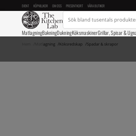
EVENT
KÖPVILLKOR
OM OSS
PRESENTKORT
VÅRA BUTIKER
Matlagning
Bakning
Dukning
Köksmaskiner
Grillar, Spisar & Ugn
Hem
Matlagning
Köksredskap
Spadar & skrapor