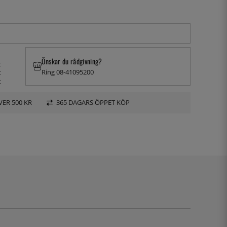
Önskar du rådgivning?
t
Ring 08-41095200
t
t
VER 500 KR
365 DAGARS ÖPPET KÖP