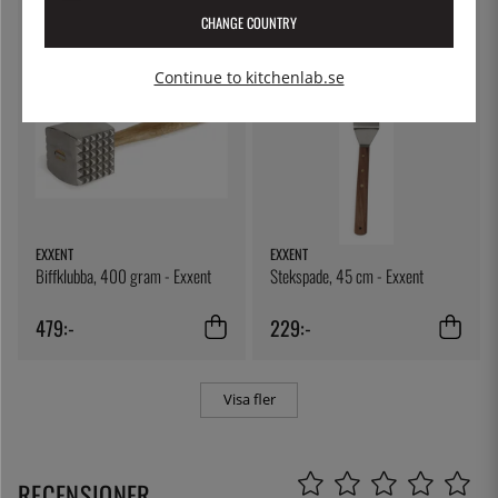
CHANGE COUNTRY
Continue to kitchenlab.se
EXXENT
EXXENT
Biffklubba, 400 gram - Exxent
Stekspade, 45 cm - Exxent
479:-
229:-
Visa fler
RECENSIONER