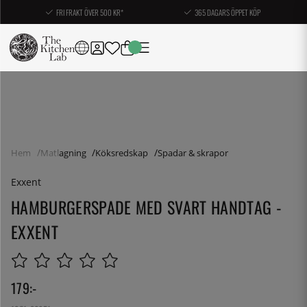
FRI FRAKT ÖVER 500 KR*
365 DAGARS ÖPPET KÖP
Hem
Matlagning
Köksredskap
Spadar & skrapor
Exxent
HAMBURGERSPADE MED SVART HANDTAG -
EXXENT
179
:-