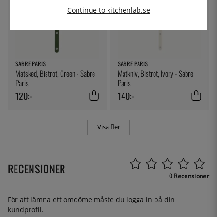
Continue to kitchenlab.se
SABRE PARIS
SABRE PARIS
Matsked, Bistrot, Green - Sabre
Matkniv, Bistrot, Ivory - Sabre
Paris
Paris
120:-
140:-
Visa fler
RECENSIONER
0 Recensioner
För att lämna ett omdöme måste du
logga in
på din
kundprofil.