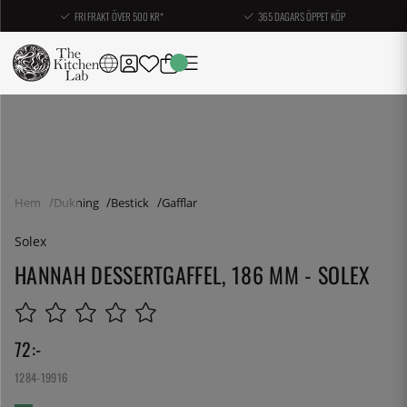
FRI FRAKT ÖVER 500 KR*
365 DAGARS ÖPPET KÖP
Hem
Dukning
Bestick
Gafflar
Solex
HANNAH DESSERTGAFFEL, 186 MM - SOLEX
72
:-
1284-19916