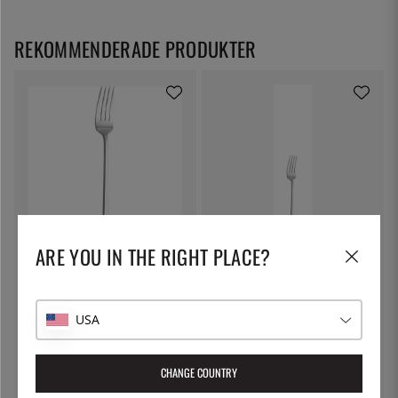
REKOMMENDERADE PRODUKTER
SOLEX
SOLEX
ARE YOU IN THE RIGHT PLACE?
Hannah Bordsgaffel, 209 mm -
Hannah Kakgaffel 160 mm -
Solex
Solex
82:-
42:-
USA
CHANGE COUNTRY